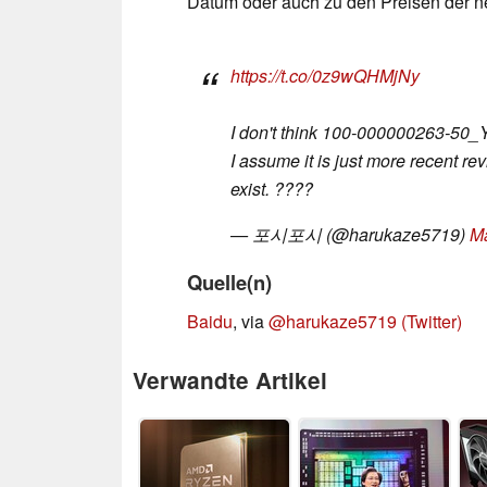
Datum oder auch zu den Preisen der n
https://t.co/0z9wQHMjNy
I don't think 100-000000263-50_
I assume it is just more recent re
exist. ????
— 포시포시 (@harukaze5719)
Ma
Quelle(n)
Baidu
, via
@harukaze5719 (Twitter)
Verwandte Artikel