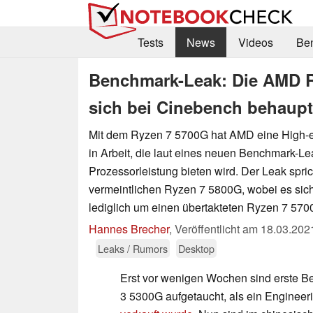
Tests
News
Videos
Be
Benchmark-Leak: Die AMD 
sich bei Cinebench behaup
Mit dem Ryzen 7 5700G hat AMD eine High-
in Arbeit, die laut eines neuen Benchmark-Le
Prozessorleistung bieten wird. Der Leak spri
vermeintlichen Ryzen 7 5800G, wobei es sic
lediglich um einen übertakteten Ryzen 7 570
Hannes Brecher
,
Veröffentlicht am
18.03.202
Leaks / Rumors
Desktop
Erst vor wenigen Wochen sind erste 
3 5300G aufgetaucht, als ein Enginee