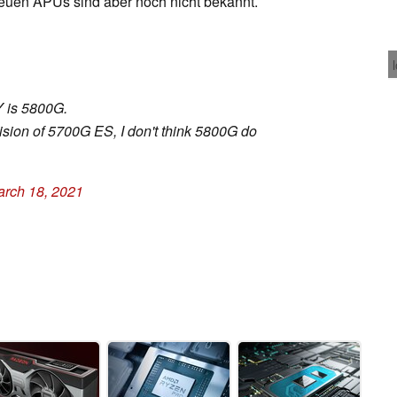
euen APUs sind aber noch nicht bekannt.
Y is 5800G.
vision of 5700G ES, I don't think 5800G do
rch 18, 2021