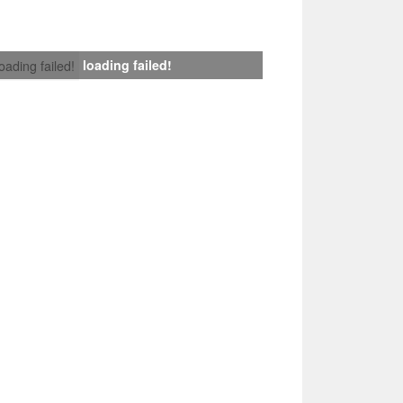
loading failed!
loading failed!