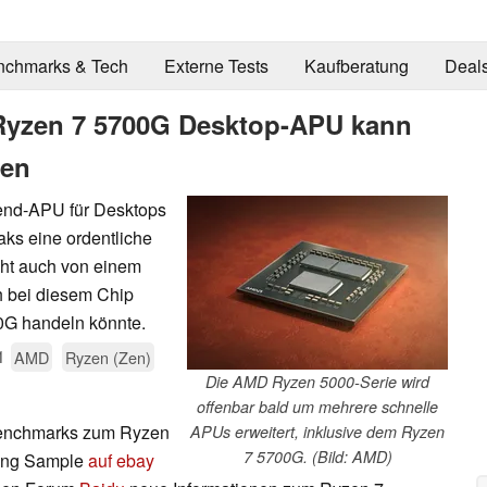
nchmarks & Tech
Externe Tests
Kaufberatung
Deal
Ryzen 7 5700G Desktop-APU kann
ten
end-APU für Desktops
aks eine ordentliche
cht auch von einem
h bei diesem Chip
0G handeln könnte.
1
AMD
Ryzen (Zen)
Die AMD Ryzen 5000-Serie wird
offenbar bald um mehrere schnelle
Benchmarks zum Ryzen
APUs erweitert, inklusive dem Ryzen
7 5700G. (Bild: AMD)
ring Sample
auf ebay