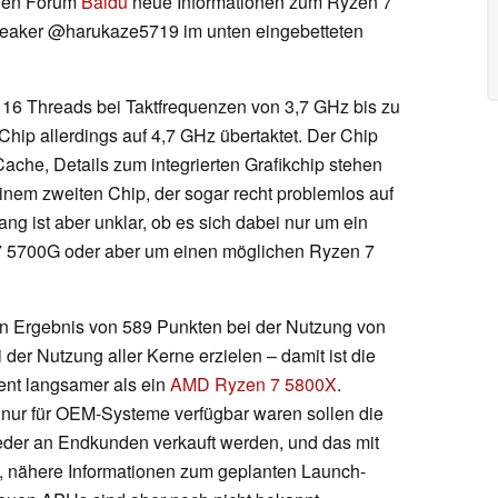
chen Forum
Baidu
neue Informationen zum Ryzen 7
Leaker @harukaze5719 im unten eingebetteten
16 Threads bei Taktfrequenzen von 3,7 GHz bis zu
ip allerdings auf 4,7 GHz übertaktet. Der Chip
che, Details zum integrierten Grafikchip stehen
inem zweiten Chip, der sogar recht problemlos auf
ng ist aber unklar, ob es sich dabei nur um ein
7 5700G oder aber um einen möglichen Ryzen 7
n Ergebnis von 589 Punkten bei der Nutzung von
der Nutzung aller Kerne erzielen – damit ist die
ent langsamer als ein
AMD Ryzen 7 5800X
.
r für OEM-Systeme verfügbar waren sollen die
der an Endkunden verkauft werden, und das mit
, nähere Informationen zum geplanten Launch-