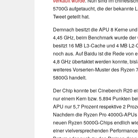
verkauft wurde
. Nun sind im chinesis
5700G aufgetaucht, die der bekannte 
Tweet geteilt hat.
Demnach besitzt die APU 8 Kerne und 
4,45 GHz, beim Benchmark wurde der Ch
besitzt 16 MB L3-Cache und 4 MB L2-Ca
noch aus. Auf Baidu ist die Rede von e
4,8 GHz übertaktet werden konnte, bisla
weiteres Vorserien-Muster des Ryzen 
5800G handelt.
Der Chip konnte bei Cinebench R20 ei
nur einem Kern bzw. 5.894 Punkten bei 
APU nur 5,7 Prozent respektive 2 Proz
Nachdem die Ryzen Pro 4000G-APUs nu
neuen Ryzen 5000G-Chips endlich wie
einer vielversprechenden Performance