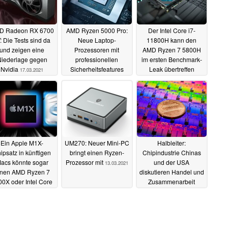
D Radeon RX 6700
AMD Ryzen 5000 Pro:
Der Intel Core i7-
: Die Tests sind da
Neue Laptop-
11800H kann den
und zeigen eine
Prozessoren mit
AMD Ryzen 7 5800H
iederlage gegen
professionellen
im ersten Benchmark-
Nvidia
Sicherheitsfeatures
Leak übertreffen
17.03.2021
vorgestellt
16.03.2021
16.03.2021
Ein Apple M1X-
UM270: Neuer Mini-PC
Halbleiter:
ipsatz in künftigen
bringt einen Ryzen-
Chipindustrie Chinas
acs könnte sogar
Prozessor mit
und der USA
13.03.2021
inen AMD Ryzen 7
diskutieren Handel und
00X oder Intel Core
Zusammenarbeit
i9-10900K alt
12.03.2021
aussehen lassen
14.03.2021