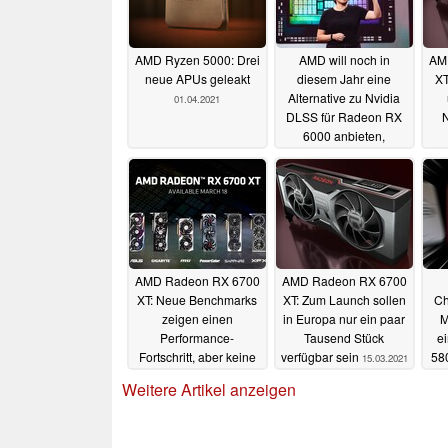
AMD Ryzen 5000: Drei
AMD will noch in
AM
neue APUs geleakt
diesem Jahr eine
XT
Alternative zu Nvidia
01.04.2021
DLSS für Radeon RX
N
6000 anbieten,
PlayStation und Xbox
folgen
18.03.2021
AMD Radeon RX 6700
AMD Radeon RX 6700
XT: Neue Benchmarks
XT: Zum Launch sollen
Ch
zeigen einen
in Europa nur ein paar
M
Performance-
Tausend Stück
e
Fortschritt, aber keine
verfügbar sein
58
15.03.2021
Vorteile gegen Nvidia
Weitere Artikel anzeigen
15.03.2021