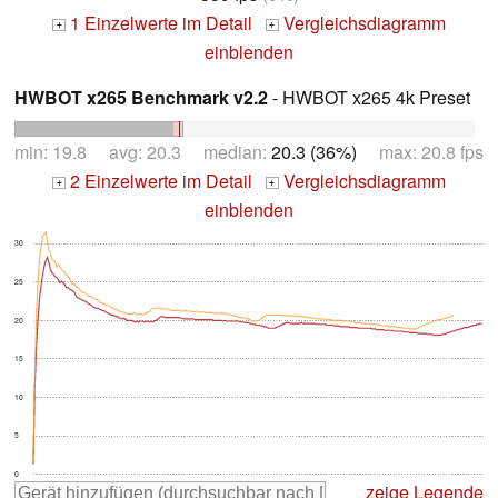
1 Einzelwerte im Detail
Vergleichsdiagramm
+
+
einblenden
HWBOT x265 Benchmark v2.2
- HWBOT x265 4k Preset
min: 19.8 avg: 20.3 median:
20.3 (36%)
max: 20.8 fps
2 Einzelwerte im Detail
Vergleichsdiagramm
+
+
einblenden
30
25
20
15
10
5
0
zeige Legende