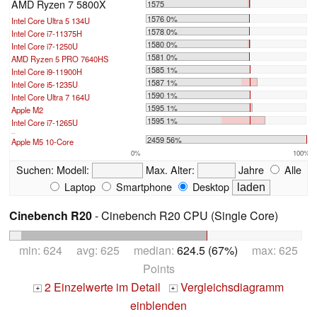
AMD Ryzen 7 5800X
1575
1576 0%
Intel Core Ultra 5 134U
1578 0%
Intel Core i7-11375H
1580 0%
Intel Core i7-1250U
1581 0%
AMD Ryzen 5 PRO 7640HS
1585 1%
Intel Core i9-11900H
1587 1%
Intel Core i5-1235U
1590 1%
Intel Core Ultra 7 164U
1595 1%
Apple M2
1595 1%
Intel Core i7-1265U
...
2459 56%
Apple M5 10-Core
0%
100%
Suchen:
Modell:
Max. Alter:
Jahre
Alle
Laptop
Smartphone
Desktop
Cinebench R20
- Cinebench R20 CPU (Single Core)
min: 624 avg: 625 median:
624.5 (67%)
max: 625
Points
2 Einzelwerte im Detail
Vergleichsdiagramm
+
+
einblenden