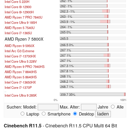
262 -1%
Intel Core 5 220H
262 -1%
Intel Core i9-12900
262.3 -1%
Intel Core i9-12900H
263 -1%
AMD Ryzen 7 PRO 7840U
263.9 -1%
Intel Core Ultra 9 185H
264 -1%
AMD Ryzen 5 7540U
265 0%
Intel Core i7-1365U
AMD Ryzen 7 5800X
265.5
266.5 0%
AMD Ryzen 9 5950X
267 1%
Intel Arc G3 Extreme
267 1%
Intel Core i7-13700HX
267 1%
Intel Core Ultra 5 228V
267.3 1%
AMD Ryzen 9 PRO 7940HS
267.8 1%
AMD Ryzen 7 8840HS
268 1%
AMD Ryzen 5 8640HS
268.2 1%
Intel Core i7-13650HX
268.7 1%
Intel Core i7-1370P
...
359.7 35%
Intel Core Ultra 9 285K
0%
100%
Suchen:
Modell:
Max. Alter:
Jahre
Alle
Laptop
Smartphone
Desktop
Cinebench R11.5
- Cinebench R11.5 CPU Multi 64 Bit