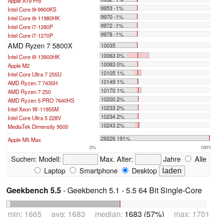
Apple A19 Pro
9953 -1%
Intel Core i9-9900KS
9970 -1%
Intel Core i9-11980HK
9972 -1%
Intel Core i7-1280P
9978 -1%
Intel Core i7-1270P
AMD Ryzen 7 5800X
10035
10063 0%
Intel Core i9-13900HK
10083 0%
Apple M2
10105 1%
Intel Core Ultra 7 255U
10149 1%
AMD Ryzen 7 7435H
10170 1%
AMD Ryzen 7 250
10200 2%
AMD Ryzen 5 PRO 7640HS
10233 2%
Intel Xeon W-11955M
10234 2%
Intel Core Ultra 5 228V
10243 2%
MediaTek Dimensity 9500
...
29226 191%
Apple M5 Max
0%
100%
Suchen:
Modell:
Max. Alter:
Jahre
Alle
Laptop
Smartphone
Desktop
Geekbench 5.5
- Geekbench 5.1 - 5.5 64 Bit Single-Core
min: 1665 avg: 1683 median:
1683 (57%)
max: 1701