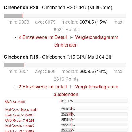
Cinebench R20
- Cinebench R20 CPU (Multi Core)
min: 6068 avg: 6075 median:
6074.5 (15%)
max:
6081 Points
2 Einzelwerte im Detail
Vergleichsdiagramm
+
+
einblenden
Cinebench R15
- Cinebench R15 CPU Multi 64 Bit
min: 2601 avg: 2609 median:
2608.5 (16%)
max:
2616 Points
2 Einzelwerte im Detail
Vergleichsdiagramm
+
-
ausblenden
31 -99%
AMD A4-1200
...
2504 -4%
Intel Core Ultra 5 338H
2529 -3%
Intel Core i7-12700H
2551 -2%
AMD Ryzen 7 H 255
2555 -2%
Intel Core i5-12600K
2555 -2%
Intel Core i9-10900K