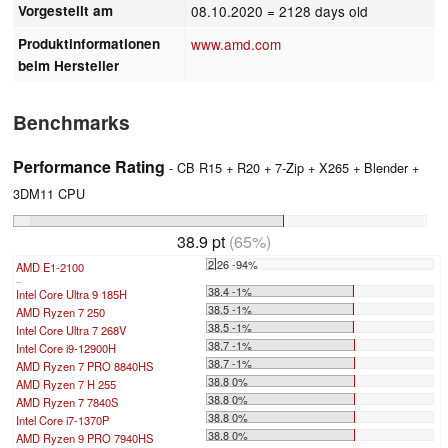
Vorgestellt am
08.10.2020
= 2128 days old
Produktinformationen
www.amd.com
beim Hersteller
Benchmarks
Performance Rating
- CB R15 + R20 + 7-Zip + X265 + Blender +
3DM11 CPU
38.9 pt
(65%)
2.26 -94%
AMD E1-2100
...
38.4 -1%
Intel Core Ultra 9 185H
38.5 -1%
AMD Ryzen 7 250
38.5 -1%
Intel Core Ultra 7 268V
38.7 -1%
Intel Core i9-12900H
38.7 -1%
AMD Ryzen 7 PRO 8840HS
38.8 0%
AMD Ryzen 7 H 255
38.8 0%
AMD Ryzen 7 7840S
38.8 0%
Intel Core i7-1370P
38.8 0%
AMD Ryzen 9 PRO 7940HS