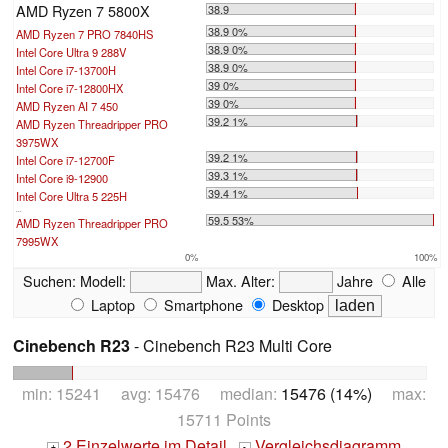
AMD Ryzen 7 5800X
38.9
38.9 0%
AMD Ryzen 7 PRO 7840HS
38.9 0%
Intel Core Ultra 9 288V
38.9 0%
Intel Core i7-13700H
39 0%
Intel Core i7-12800HX
39 0%
AMD Ryzen AI 7 450
39.2 1%
AMD Ryzen Threadripper PRO
3975WX
39.2 1%
Intel Core i7-12700F
39.3 1%
Intel Core i9-12900
39.4 1%
Intel Core Ultra 5 225H
...
59.5 53%
AMD Ryzen Threadripper PRO
7995WX
0%
100%
Suchen:
Modell:
Max. Alter:
Jahre
Alle
Laptop
Smartphone
Desktop
Cinebench R23
- Cinebench R23 Multi Core
min: 15241 avg: 15476 median:
15476 (14%)
max:
15711 Points
2 Einzelwerte im Detail
Vergleichsdiagramm
+
-