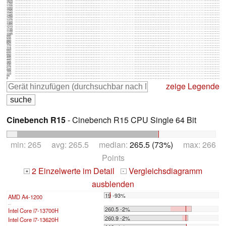
1815
1760
1705
1650
1595
1540
1485
1430
1375
1320
1265
1210
1155
1100
1045
990
935
880
825
770
715
660
605
550
495
440
385
330
275
220
165
110
55
0
zeige Legende
Cinebench R15
- Cinebench R15 CPU Single 64 Bit
min: 265 avg: 265.5 median:
265.5 (73%)
max: 266
Points
2 Einzelwerte im Detail
Vergleichsdiagramm
+
-
ausblenden
19 -93%
AMD A4-1200
...
260.5 -2%
Intel Core i7-13700H
260.9 -2%
Intel Core i7-13620H