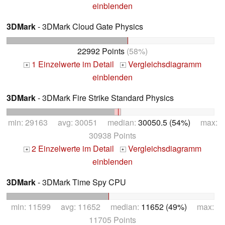
einblenden
3DMark
- 3DMark Cloud Gate Physics
22992 Points
(58%)
1 Einzelwerte im Detail
Vergleichsdiagramm
+
+
einblenden
3DMark
- 3DMark Fire Strike Standard Physics
min: 29163 avg: 30051 median:
30050.5 (54%)
max:
30938 Points
2 Einzelwerte im Detail
Vergleichsdiagramm
+
+
einblenden
3DMark
- 3DMark Time Spy CPU
min: 11599 avg: 11652 median:
11652 (49%)
max:
11705 Points