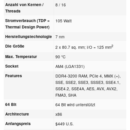
Anzahl von Kernen /
8 / 16
Threads
Stromverbrauch (TDP =
105 Watt
Thermal Design Power)
Herstellungstechnologie
7 nm
Die Größe
2
2 x 80.7 sq. mm; I/O = 125 mm
Max. Temperatur
90 °C
Socket
AM4 (LGA1331)
Features
DDR4-3200 RAM, PCIe 4, MMX (+),
SSE, SSE2, SSE3, SSSE3, SSE4.1,
SSE4.2, SSE4A, AES, AVX, AVX2,
FMA3, SHA
64 Bit
64 Bit wird unterstützt
Architecture
x86
Anfangspreis
$449 U.S.