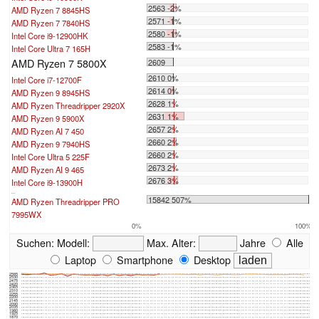
2563 -2%
AMD Ryzen 7 8845HS
2571 -1%
AMD Ryzen 7 7840HS
2580 -1%
Intel Core i9-12900HK
2583 -1%
Intel Core Ultra 7 165H
AMD Ryzen 7 5800X
2609
2610 0%
Intel Core i7-12700F
2614 0%
AMD Ryzen 9 8945HS
2628 1%
AMD Ryzen Threadripper 2920X
2631 1%
AMD Ryzen 9 5900X
2657 2%
AMD Ryzen AI 7 450
2660 2%
AMD Ryzen 9 7940HS
2660 2%
Intel Core Ultra 5 225F
2673 2%
AMD Ryzen AI 9 465
2676 3%
Intel Core i9-13900H
...
15842 507%
AMD Ryzen Threadripper PRO
7995WX
0%
100%
Suchen:
Modell:
Max. Alter:
Jahre
Alle
Laptop
Smartphone
Desktop
2585
2530
2475
2420
2365
2310
2255
2200
2145
2090
2035
1980
1925
1870