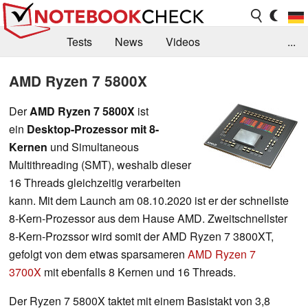
Tests
News
Videos
...
Benchmarks & Tech
Externe Tests
AMD Ryzen 7 5800X
Kaufberatung
Deals
Suche
Jobs
Der
AMD Ryzen 7 5800X
ist
ein
Desktop-Prozessor mit 8-
Forum
Kernen
und Simultaneous
Multithreading (SMT), weshalb dieser
16 Threads gleichzeitig verarbeiten
kann. Mit dem Launch am 08.10.2020 ist er der schnellste
8-Kern-Prozessor aus dem Hause AMD. Zweitschnellster
8-Kern-Prozssor wird somit der AMD Ryzen 7 3800XT,
gefolgt von dem etwas sparsameren
AMD Ryzen 7
3700X
mit ebenfalls 8 Kernen und 16 Threads.
Der Ryzen 7 5800X taktet mit einem Basistakt von 3,8