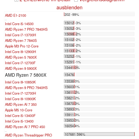
ausblenden
202 -99%
AMD E1-2100
...
15012 -3%
Intel Core i5-14500
15052 -3%
AMD Ryzen 7 PRO 7840HS
15098 -2%
Intel Core i7-13700H
15102 -2%
AMD Ryzen 7 7840S
15106 -2%
Apple M3 Pro 12-Core
15133 -2%
Intel Core i9-12900H
15252 -1%
AMD Ryzen 5 7600X
15291 -1%
Intel Core i7-12700F
15441 0%
AMD Ryzen 9 5900X
AMD Ryzen 7 5800X
15476
15538 0%
Intel Core i9-10850K
15603 1%
AMD Ryzen 9 PRO 7940HS
15811 2%
Intel Core i7-12700H
15821 2%
Intel Core i9-10900K
15870 3%
AMD Ryzen AI 7 350
15893 3%
Apple M5 10-Core
15911 3%
Intel Core i5-13400F
15953 3%
Intel Core i5-13400
16054 4%
AMD Ryzen AI 7 PRO 450
...
107681 596%
AMD Ryzen Threadripper PRO