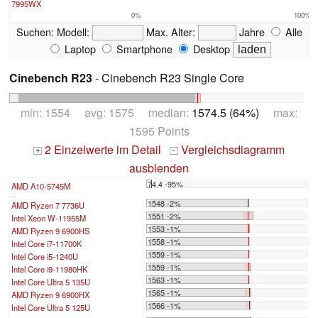
7995WX
0%
100%
Suchen:
Modell:
Max. Alter:
Jahre
Alle
Laptop
Smartphone
Desktop
Cinebench R23
- Cinebench R23 Single Core
min: 1554 avg: 1575 median:
1574.5 (64%)
max:
1595 Points
2 Einzelwerte im Detail
Vergleichsdiagramm
+
-
ausblenden
74.4 -95%
AMD A10-5745M
...
1548 -2%
AMD Ryzen 7 7736U
1551 -2%
Intel Xeon W-11955M
1553 -1%
AMD Ryzen 9 6900HS
1558 -1%
Intel Core i7-11700K
1559 -1%
Intel Core i5-1240U
1559 -1%
Intel Core i9-11980HK
1563 -1%
Intel Core Ultra 5 135U
1565 -1%
AMD Ryzen 9 6900HX
1566 -1%
Intel Core Ultra 5 125U