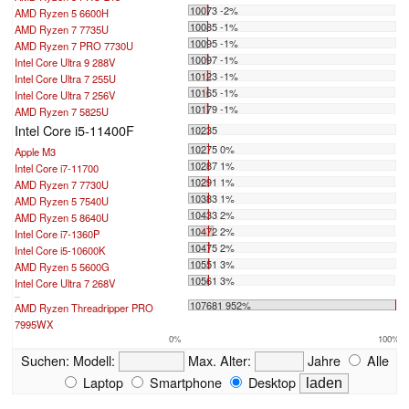
10073 -2%
AMD Ryzen 5 6600H
10085 -1%
AMD Ryzen 7 7735U
10095 -1%
AMD Ryzen 7 PRO 7730U
10097 -1%
Intel Core Ultra 9 288V
10123 -1%
Intel Core Ultra 7 255U
10165 -1%
Intel Core Ultra 7 256V
10179 -1%
AMD Ryzen 7 5825U
Intel Core i5-11400F
10235
10275 0%
Apple M3
10287 1%
Intel Core i7-11700
10291 1%
AMD Ryzen 7 7730U
10383 1%
AMD Ryzen 5 7540U
10433 2%
AMD Ryzen 5 8640U
10472 2%
Intel Core i7-1360P
10475 2%
Intel Core i5-10600K
10551 3%
AMD Ryzen 5 5600G
10561 3%
Intel Core Ultra 7 268V
...
107681 952%
AMD Ryzen Threadripper PRO
7995WX
0%
100%
Suchen:
Modell:
Max. Alter:
Jahre
Alle
Laptop
Smartphone
Desktop