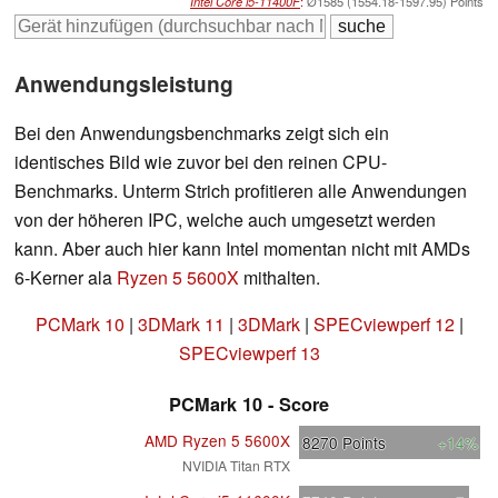
Intel Core i5-11400F
:
Ø1585 (1554.18-1597.95) Points
Anwendungsleistung
Bei den Anwendungsbenchmarks zeigt sich ein
identisches Bild wie zuvor bei den reinen CPU-
Benchmarks. Unterm Strich profitieren alle Anwendungen
von der höheren IPC, welche auch umgesetzt werden
kann. Aber auch hier kann Intel momentan nicht mit AMDs
6-Kerner ala
Ryzen 5 5600X
mithalten.
PCMark 10
|
3DMark 11
|
3DMark
|
SPECviewperf 12
|
SPECviewperf 13
PCMark 10 - Score
AMD Ryzen 5 5600X
8270
Points
+14%
NVIDIA Titan RTX