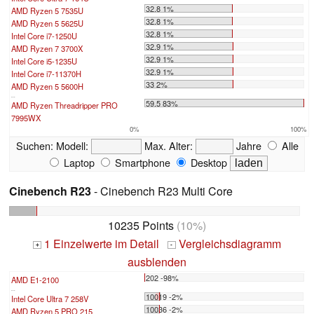
32.8 1%
AMD Ryzen 5 7535U
32.8 1%
AMD Ryzen 5 5625U
32.8 1%
Intel Core i7-1250U
32.9 1%
AMD Ryzen 7 3700X
32.9 1%
Intel Core i5-1235U
32.9 1%
Intel Core i7-11370H
33 2%
AMD Ryzen 5 5600H
...
59.5 83%
AMD Ryzen Threadripper PRO
7995WX
0%
100%
Suchen:
Modell:
Max. Alter:
Jahre
Alle
Laptop
Smartphone
Desktop
Cinebench R23
- Cinebench R23 Multi Core
10235 Points
(10%)
1 Einzelwerte im Detail
Vergleichsdiagramm
+
-
ausblenden
202 -98%
AMD E1-2100
...
10019 -2%
Intel Core Ultra 7 258V
10036 -2%
AMD Ryzen 5 PRO 215