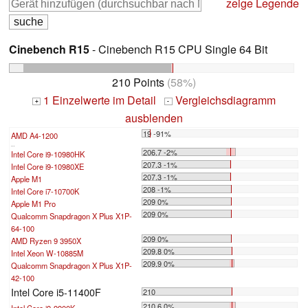
zeige Legende
Cinebench R15
- Cinebench R15 CPU Single 64 Bit
210 Points
(58%)
1 Einzelwerte im Detail
Vergleichsdiagramm
+
-
ausblenden
19 -91%
AMD A4-1200
...
206.7 -2%
Intel Core i9-10980HK
207.3 -1%
Intel Core i9-10980XE
207.3 -1%
Apple M1
208 -1%
Intel Core i7-10700K
209 0%
Apple M1 Pro
209 0%
Qualcomm Snapdragon X Plus X1P-
64-100
209 0%
AMD Ryzen 9 3950X
209.8 0%
Intel Xeon W-10885M
209.9 0%
Qualcomm Snapdragon X Plus X1P-
42-100
Intel Core i5-11400F
210
210.6 0%