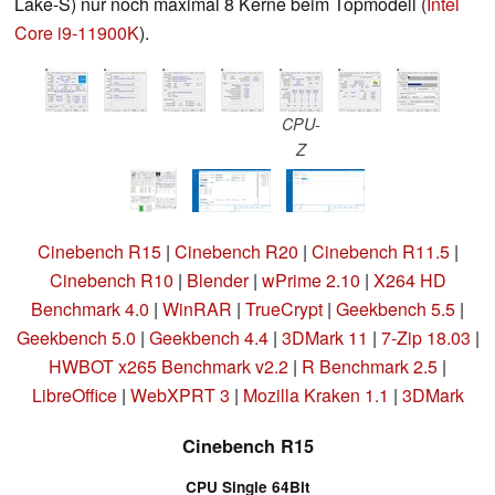
Lake-S) nur noch maximal 8 Kerne beim Topmodell (
Intel
Core i9-11900K
).
CPU-
Z
Cinebench R15
|
Cinebench R20
|
Cinebench R11.5
|
Cinebench R10
|
Blender
|
wPrime 2.10
|
X264 HD
Benchmark 4.0
|
WinRAR
|
TrueCrypt
|
Geekbench 5.5
|
Geekbench 5.0
|
Geekbench 4.4
|
3DMark 11
|
7-Zip 18.03
|
HWBOT x265 Benchmark v2.2
|
R Benchmark 2.5
|
LibreOffice
|
WebXPRT 3
|
Mozilla Kraken 1.1
|
3DMark
Cinebench R15
CPU Single 64Bit