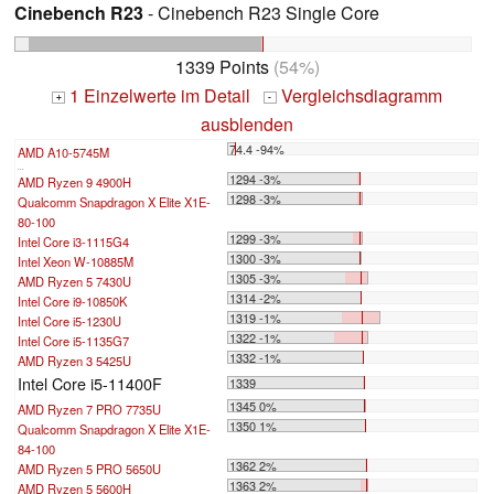
Cinebench R23
- Cinebench R23 Single Core
1339 Points
(54%)
1 Einzelwerte im Detail
Vergleichsdiagramm
+
-
ausblenden
74.4 -94%
AMD A10-5745M
...
1294 -3%
AMD Ryzen 9 4900H
1298 -3%
Qualcomm Snapdragon X Elite X1E-
80-100
1299 -3%
Intel Core i3-1115G4
1300 -3%
Intel Xeon W-10885M
1305 -3%
AMD Ryzen 5 7430U
1314 -2%
Intel Core i9-10850K
1319 -1%
Intel Core i5-1230U
1322 -1%
Intel Core i5-1135G7
1332 -1%
AMD Ryzen 3 5425U
Intel Core i5-11400F
1339
1345 0%
AMD Ryzen 7 PRO 7735U
1350 1%
Qualcomm Snapdragon X Elite X1E-
84-100
1362 2%
AMD Ryzen 5 PRO 5650U
1363 2%
AMD Ryzen 5 5600H