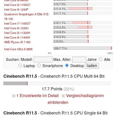
Intel Core i9-9900K
210.7 0%
Intel Core i5-1155G7
211.4 1%
Intel Core i5-1240P
211.7 1%
Qualcomm Snapdragon X Elite X1E-
78-100
212.1 1%
Intel Core i7-1165G7
213.2 2%
Intel Core i5-1235U
213.8 2%
Intel Core i5-11320H
214.3 2%
Intel Core i5-11400H
215 2%
AMD Ryzen AI 7 450
...
359.7 71%
Intel Core Ultra 9 285K
0%
100%
Suchen:
Modell:
Max. Alter:
Jahre
Alle
Laptop
Smartphone
Desktop
Cinebench R11.5
- Cinebench R11.5 CPU Multi 64 Bit
17.7 Points
(22%)
1 Einzelwerte im Detail
Vergleichsdiagramm
+
+
einblenden
Cinebench R11.5
- Cinebench R11.5 CPU Single 64 Bit