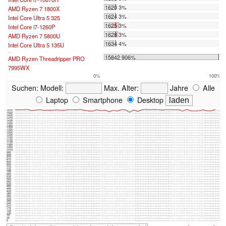
1620 3%
AMD Ryzen 7 1800X
1624 3%
Intel Core Ultra 5 325
1625 3%
Intel Core i7-1260P
1628 3%
AMD Ryzen 7 5800U
1634 4%
Intel Core Ultra 5 135U
...
15842 906%
AMD Ryzen Threadripper PRO
7995WX
0%
100%
Suchen:
Modell:
Max. Alter:
Jahre
Alle
Laptop
Smartphone
Desktop
1575
1540
1505
1470
1435
1400
1365
1330
1295
1260
1225
1190
1155
1120
1085
1050
1015
980
945
910
875
840
805
770
735
700
665
630
595
560
525
490
455
420
385
350
315
280
245
210
175
140
105
70
35
0