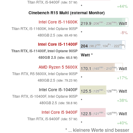
Titan RTX, i5-9400F
(Idle: 57 W)
*
+44%
Cinebench R15 Multi (external Monitor)
Intel Core i5-11600K
219.9
Watt
min
max
(206
- 236
)
Titan RTX, i5-11600K, Intel Optane 905P
*
-8%
480GB 2.5
(Idle: 69.49 W)
Intel Core i5-11400F
204
min
P1
max
(98.2
, 104
- 222
)
Titan RTX, i5-11400F, Intel Optane 905P
Watt *
480GB 2.5
(Idle: 65.5 W)
AMD Ryzen 5 5600X
170.1
Watt
min
max
(165
- 210
)
Titan RTX, R5 5600X, Intel Optane 905P
*
+17%
480GB 2.5
(Idle: 79.23 W)
Intel Core i5-10400F
125.5
Watt
min
max
(125
- 126
)
Titan RTX, i5-10400F, Intel Optane 905P
*
+38%
480GB 2.5
(Idle: 58.8 W)
Intel Core i5 9400F
122.5
Watt
min
max
(121
- 125
)
Titan RTX, i5-9400F
(Idle: 57 W)
*
+40%
* ... kleinere Werte sind besser