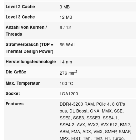
Level 2 Cache
3 MB
Level 3 Cache
12 MB
Anzahl von Kernen /
6 / 12
Threads
Stromverbrauch (TDP =
65 Watt
Thermal Design Power)
Herstellungstechnologie
14 nm
Die Größe
2
276 mm
Max. Temperatur
100 °C
Socket
LGA1200
Features
DDR4-3200 RAM, PCIe 4, 8 GT/s
bus, DL Boost, GNA, MMX, SSE,
SSE2, SSE3, SSSE3, SSE4.1,
SSE4.2, AVX, AVX2, AVX-512, BMI2,
ABM, FMA, ADX, VMX, SMEP, SMAP,
MPX, EIST, TM1, TM2, HT, Turbo,