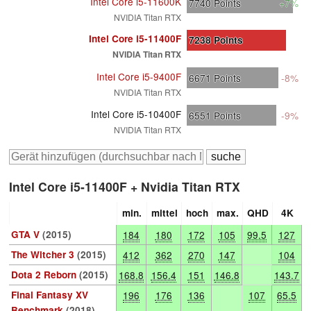
Intel Core i5-11600K
7740
Points
+7%
NVIDIA Titan RTX
Intel Core i5-11400F
7238
Points
NVIDIA Titan RTX
Intel Core i5-9400F
6671
Points
-8%
NVIDIA Titan RTX
Intel Core i5-10400F
6551
Points
-9%
NVIDIA Titan RTX
Intel Core i5-11400F + Nvidia Titan RTX
min.
mittel
hoch
max.
QHD
4K
GTA V
(2015)
184
180
172
105
99.5
127
The Witcher 3
(2015)
412
362
270
147
104
Dota 2 Reborn
(2015)
168.8
156.4
151
146.8
143.7
Final Fantasy XV
196
176
136
107
65.5
Benchmark
(2018)