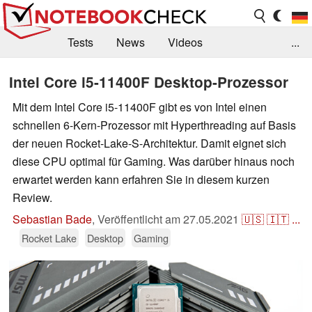
Tests
News
Videos
...
Benchmarks & Tech
Externe Tests
Intel Core i5-11400F Desktop-Prozessor
Kaufberatung
Deals
Suche
Jobs
Mit dem Intel Core i5-11400F gibt es von Intel einen
schnellen 6-Kern-Prozessor mit Hyperthreading auf Basis
Forum
der neuen Rocket-Lake-S-Architektur. Damit eignet sich
diese CPU optimal für Gaming. Was darüber hinaus noch
erwartet werden kann erfahren Sie in diesem kurzen
Review.
Sebastian Bade
,
Veröffentlicht am
27.05.2021
🇺🇸
🇮🇹
...
Rocket Lake
Desktop
Gaming