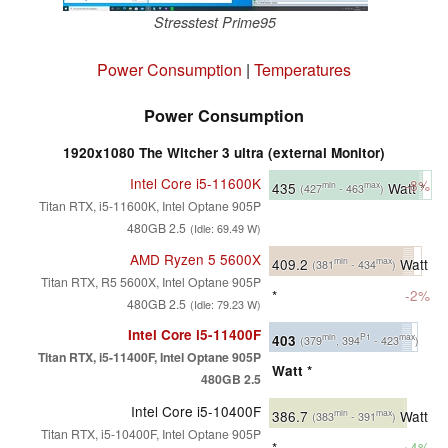
Stresstest Prime95
Power Consumption
|
Temperatures
Power Consumption
1920x1080 The Witcher 3 ultra (external Monitor)
Intel Core i5-11600K
-8%
435
Watt *
min
max
(427
- 463
)
Titan RTX, i5-11600K, Intel Optane 905P
480GB 2.5
(Idle: 69.49 W)
AMD Ryzen 5 5600X
409.2
Watt
min
max
(381
- 434
)
Titan RTX, R5 5600X, Intel Optane 905P
*
-2%
480GB 2.5
(Idle: 79.23 W)
Intel Core i5-11400F
403
min
P1
max
(379
, 394
- 423
)
Titan RTX, i5-11400F, Intel Optane 905P
Watt *
480GB 2.5
Intel Core i5-10400F
386.7
Watt
min
max
(383
- 391
)
Titan RTX, i5-10400F, Intel Optane 905P
*
+4%