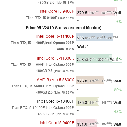
480GB 2.5
(Idle: 58.8 W)
Intel Core i5 9400F
379.5
Watt
min
max
(292
- 402
)
Titan RTX, i5-9400F
(Idle: 57 W)
*
+6%
Prime95 V2810 Stress (external Monitor)
Intel Core i5-11400F
236
min
P1
max
(232
, 232
- 240
)
Titan RTX, i5-11400F, Intel Optane 905P
Watt *
480GB 2.5
Intel Core i5-11600K
+3%
228
Watt *
min
max
(212
- 295
)
Titan RTX, i5-11600K, Intel Optane 905P
480GB 2.5
(Idle: 69.49 W)
AMD Ryzen 5 5600X
175.8
Watt
min
max
(170
- 179
)
Titan RTX, R5 5600X, Intel Optane 905P
*
+26%
480GB 2.5
(Idle: 79.23 W)
Intel Core i5-10400F
135.8
Watt
min
max
(134
- 146
)
Titan RTX, i5-10400F, Intel Optane 905P
*
+42%
480GB 2.5
(Idle: 58.8 W)
Intel Core i5 9400F
131.6
Watt
min
max
(122
- 187
)