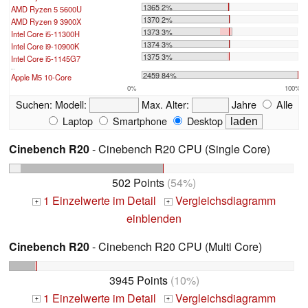
1365 2%
AMD Ryzen 5 5600U
1370 2%
AMD Ryzen 9 3900X
1373 3%
Intel Core i5-11300H
1374 3%
Intel Core i9-10900K
1375 3%
Intel Core i5-1145G7
...
2459 84%
Apple M5 10-Core
0%
100%
Suchen:
Modell:
Max. Alter:
Jahre
Alle
Laptop
Smartphone
Desktop
Cinebench R20
- Cinebench R20 CPU (Single Core)
502 Points
(54%)
1 Einzelwerte im Detail
Vergleichsdiagramm
+
+
einblenden
Cinebench R20
- Cinebench R20 CPU (Multi Core)
3945 Points
(10%)
1 Einzelwerte im Detail
Vergleichsdiagramm
+
+