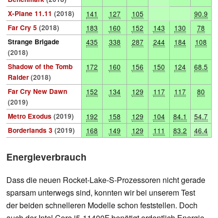
X-Plane 11.11
(2018)
141
127
105
90.9
Far Cry 5
(2018)
183
160
152
143
130
78
Strange Brigade
435
338
287
244
184
108
(2018)
Shadow of the Tomb
172
160
156
150
124
68.5
Raider
(2018)
Far Cry New Dawn
152
134
129
117
117
80
(2019)
Metro Exodus
(2019)
192
158
129
104
84.1
54.7
Borderlands 3
(2019)
168
149
129
111
83.2
46.4
Energieverbrauch
Dass die neuen Rocket-Lake-S-Prozessoren nicht gerade
sparsam unterwegs sind, konnten wir bei unserem Test
der beiden schnelleren Modelle schon feststellen. Doch
auch der Intel Core i5-11400F benötigt ordentlich Energie,