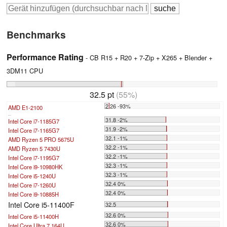
Benchmarks
Performance Rating
- CB R15 + R20 + 7-Zip + X265 + Blender +
3DM11 CPU
32.5 pt
(55%)
2.26 -93%
AMD E1-2100
...
31.8 -2%
Intel Core i7-1185G7
31.9 -2%
Intel Core i7-1165G7
32.1 -1%
AMD Ryzen 5 PRO 5675U
32.2 -1%
AMD Ryzen 5 7430U
32.2 -1%
Intel Core i7-1195G7
32.3 -1%
Intel Core i9-10980HK
32.3 -1%
Intel Core i5-1240U
32.4 0%
Intel Core i7-1260U
32.4 0%
Intel Core i9-10885H
Intel Core i5-11400F
32.5
32.6 0%
Intel Core i5-11400H
32.6 0%
Intel Core Ultra 7 164U