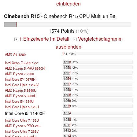
einblenden
Cinebench R15
- Cinebench R15 CPU Multi 64 Bit
1574 Points
(10%)
1 Einzelwerte im Detail
Vergleichsdiagramm
+
-
ausblenden
31 -98%
AMD A4-1200
...
1550 -2%
Intel Xeon E5-2697 v2
1550 -2%
AMD Ryzen 5 PRO 6650H
1551 -1%
AMD Ryzen 7 2700
1554 -1%
Intel Core i7-10875H
1557 -1%
Intel Core Ultra 7 258V
1558 -1%
AMD Ryzen 5 8540U
1562 -1%
AMD Ryzen 5 5600H
1569 0%
Intel Core i5-1334U
1573 0%
Intel Core Ultra 5 125U
Intel Core i5-11400F
1574
1588 1%
Intel Core Ultra 7 155U
1611 2%
AMD Ryzen 5 PRO 215
1612 2%
Intel Core Ultra 7 268V
1614 3%
Intel Core i7-10870H