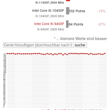
i5-11400F, 2600 MHz
Intel Core i5-10400F
1332
Points
-15%
i5-10400F, 2900 MHz
Intel Core i5-9400F
984
Points
-37%
i5-9400F, 2900 MHz
* ... kleinere Werte sind besser
1575
1540
1505
1470
1435
1400
1365
1330
1295
1260
1225
1190
1155
1120
1085
1050
1015
980
945
910
875
840
805
770
735
700
665
630
595
560
525
490
455
420
385
350
315
280
245
210
175
140
105
70
35
0