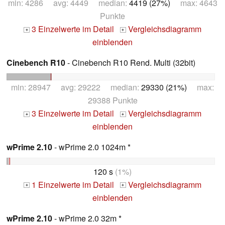
min: 4286 avg: 4449 median:
4419 (27%)
max: 4643
Punkte
3 Einzelwerte im Detail
Vergleichsdiagramm
+
+
einblenden
Cinebench R10
- Cinebench R10 Rend. Multi (32bit)
min: 28947 avg: 29222 median:
29330 (21%)
max:
29388 Punkte
3 Einzelwerte im Detail
Vergleichsdiagramm
+
+
einblenden
wPrime 2.10
- wPrime 2.0 1024m *
120 s
(1%)
1 Einzelwerte im Detail
Vergleichsdiagramm
+
+
einblenden
wPrime 2.10
- wPrime 2.0 32m *