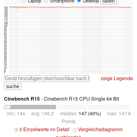
Laptop
Smartphone
Desktop
1410
1380
1350
1320
1290
1260
1230
1200
1170
1140
1110
1080
1050
1020
990
960
930
900
870
840
810
780
750
720
690
660
630
600
570
540
510
480
450
420
390
360
330
300
270
240
210
180
150
120
90
60
30
0
zeige Legende
Cinebench R15
- Cinebench R15 CPU Single 64 Bit
min: 144 avg: 146.2 median:
147 (40%)
max: 147.6
Points
3 Einzelwerte im Detail
Vergleichsdiagramm
+
-