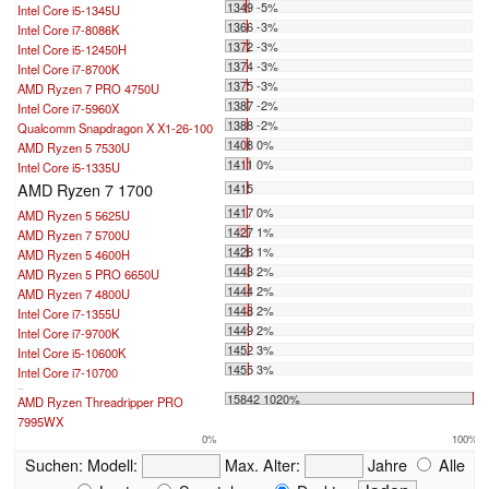
1349 -5%
Intel Core i5-1345U
1366 -3%
Intel Core i7-8086K
1372 -3%
Intel Core i5-12450H
1374 -3%
Intel Core i7-8700K
1375 -3%
AMD Ryzen 7 PRO 4750U
1387 -2%
Intel Core i7-5960X
1388 -2%
Qualcomm Snapdragon X X1-26-100
1408 0%
AMD Ryzen 5 7530U
1411 0%
Intel Core i5-1335U
AMD Ryzen 7 1700
1415
1417 0%
AMD Ryzen 5 5625U
1427 1%
AMD Ryzen 7 5700U
1428 1%
AMD Ryzen 5 4600H
1443 2%
AMD Ryzen 5 PRO 6650U
1444 2%
AMD Ryzen 7 4800U
1448 2%
Intel Core i7-1355U
1449 2%
Intel Core i7-9700K
1452 3%
Intel Core i5-10600K
1455 3%
Intel Core i7-10700
...
15842 1020%
AMD Ryzen Threadripper PRO
7995WX
0%
100%
Suchen:
Modell:
Max. Alter:
Jahre
Alle