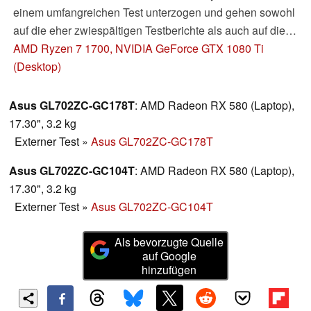
einem umfangreichen Test unterzogen und gehen sowohl
auf die eher zwiespältigen Testberichte als auch auf die
Grundzüge der neuen Zen-Architektur ein.
AMD Ryzen 7 1700, NVIDIA GeForce GTX 1080 Ti
(Desktop)
Asus GL702ZC-GC178T
: AMD Radeon RX 580 (Laptop),
17.30", 3.2 kg
Externer Test
»
Asus GL702ZC-GC178T
Asus GL702ZC-GC104T
: AMD Radeon RX 580 (Laptop),
17.30", 3.2 kg
Externer Test
»
Asus GL702ZC-GC104T
Als bevorzugte Quelle
auf Google
hinzufügen