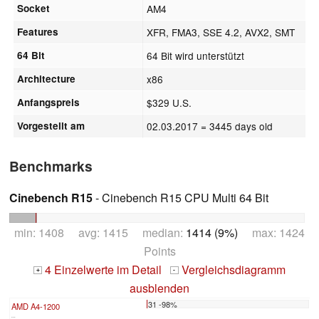
Socket
AM4
Features
XFR, FMA3, SSE 4.2, AVX2, SMT
64 Bit
64 Bit wird unterstützt
Architecture
x86
Anfangspreis
$329 U.S.
Vorgestellt am
02.03.2017
= 3445 days old
Benchmarks
Cinebench R15
- Cinebench R15 CPU Multi 64 Bit
min: 1408 avg: 1415 median:
1414 (9%)
max: 1424
Points
4 Einzelwerte im Detail
Vergleichsdiagramm
+
-
ausblenden
31 -98%
AMD A4-1200
...