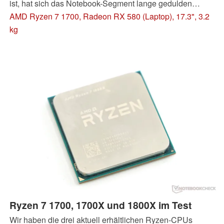
ist, hat sich das Notebook-Segment lange gedulden
müssen. Doch genug gewartet: Als erster Hersteller
AMD Ryzen 7 1700, Radeon RX 580 (Laptop), 17.3", 3.2
konnte uns Asus einen Gaming-Laptop mit 8-Kern-CPU
kg
und Radeon RX 580 zur Verfügung stellen. Erfahren Sie
im Test, ob das Gesamtpaket einer Mischung aus Intel-
und Nvidia-Hardware gefährlich wird.
Ryzen 7 1700, 1700X und 1800X im Test
Wir haben die drei aktuell erhältlichen Ryzen-CPUs