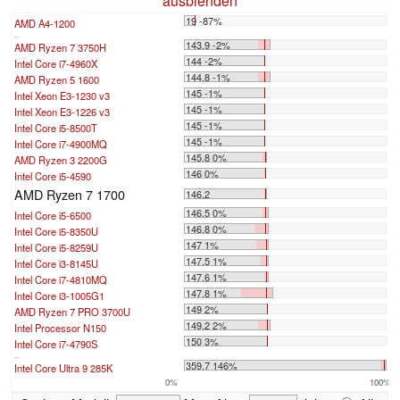
ausblenden
19 -87%
AMD A4-1200
...
143.9 -2%
AMD Ryzen 7 3750H
144 -2%
Intel Core i7-4960X
144.8 -1%
AMD Ryzen 5 1600
145 -1%
Intel Xeon E3-1230 v3
145 -1%
Intel Xeon E3-1226 v3
145 -1%
Intel Core i5-8500T
145 -1%
Intel Core i7-4900MQ
145.8 0%
AMD Ryzen 3 2200G
146 0%
Intel Core i5-4590
AMD Ryzen 7 1700
146.2
146.5 0%
Intel Core i5-6500
146.8 0%
Intel Core i5-8350U
147 1%
Intel Core i5-8259U
147.5 1%
Intel Core i3-8145U
147.6 1%
Intel Core i7-4810MQ
147.8 1%
Intel Core i3-1005G1
149 2%
AMD Ryzen 7 PRO 3700U
149.2 2%
Intel Processor N150
150 3%
Intel Core i7-4790S
...
359.7 146%
Intel Core Ultra 9 285K
0%
100%