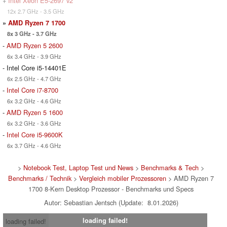
+
Intel Xeon E5-2697 v2
12x 2.7 GHz - 3.5 GHz
»
AMD Ryzen 7 1700
8x 3 GHz - 3.7 GHz
-
AMD Ryzen 5 2600
6x 3.4 GHz - 3.9 GHz
- Intel Core i5-14401E
6x 2.5 GHz - 4.7 GHz
-
Intel Core i7-8700
6x 3.2 GHz - 4.6 GHz
-
AMD Ryzen 5 1600
6x 3.2 GHz - 3.6 GHz
-
Intel Core i5-9600K
6x 3.7 GHz - 4.6 GHz
>
Notebook Test, Laptop Test und News
>
Benchmarks & Tech
>
Benchmarks / Technik
>
Vergleich mobiler Prozessoren
> AMD Ryzen 7
1700 8-Kern Desktop Prozessor - Benchmarks und Specs
Autor: Sebastian Jentsch (Update: 8.01.2026)
loading failed!
loading failed!