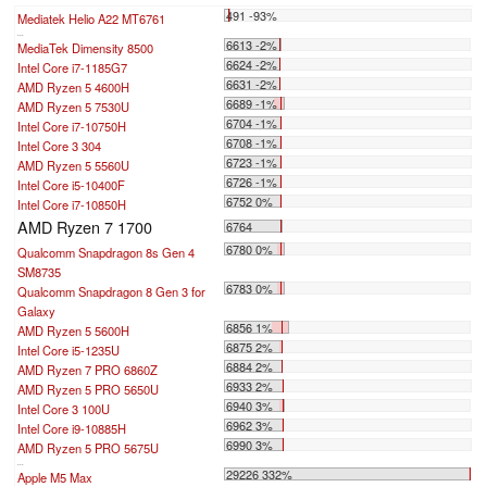
491 -93%
Mediatek Helio A22 MT6761
...
6613 -2%
MediaTek Dimensity 8500
6624 -2%
Intel Core i7-1185G7
6631 -2%
AMD Ryzen 5 4600H
6689 -1%
AMD Ryzen 5 7530U
6704 -1%
Intel Core i7-10750H
6708 -1%
Intel Core 3 304
6723 -1%
AMD Ryzen 5 5560U
6726 -1%
Intel Core i5-10400F
6752 0%
Intel Core i7-10850H
AMD Ryzen 7 1700
6764
6780 0%
Qualcomm Snapdragon 8s Gen 4
SM8735
6783 0%
Qualcomm Snapdragon 8 Gen 3 for
Galaxy
6856 1%
AMD Ryzen 5 5600H
6875 2%
Intel Core i5-1235U
6884 2%
AMD Ryzen 7 PRO 6860Z
6933 2%
AMD Ryzen 5 PRO 5650U
6940 3%
Intel Core 3 100U
6962 3%
Intel Core i9-10885H
6990 3%
AMD Ryzen 5 PRO 5675U
...
29226 332%
Apple M5 Max