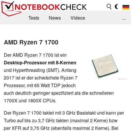
Tests
News
Videos
...
Benchmarks & Tech
Externe Tests
AMD Ryzen 7 1700
Kaufberatung
Deals
Suche
Jobs
Der AMD Ryzen 7 1700 ist ein
Forum
Desktop-Prozessor mit 8-Kernen
und Hyperthreading (SMT). Anfang
2017 ist er der schwächste Ryzen 7
Prozessor, mit 65 Watt TDP jedoch
auch deutlich geringer spezifiziert als die schnelleren
1700X und 1800X CPUs.
Der Ryzen 7 1700 taktet mit 3 GHz Basistakt und kann per
Turbo auf bis zu 3,7 GHz takten (maximal 2 Kerne) bzw
per XFR auf 3,75 GHz (ebenfalls maximal 2 Kerne). Bei