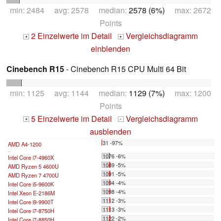
min: 2484 avg: 2578 median:
2578 (6%)
max: 2672
Points
2 Einzelwerte im Detail
Vergleichsdiagramm
+
+
einblenden
Cinebench R15
- Cinebench R15 CPU Multi 64 Bit
min: 1125 avg: 1144 median:
1129 (7%)
max: 1200
Points
5 Einzelwerte im Detail
Vergleichsdiagramm
+
-
ausblenden
31 -97%
AMD A4-1200
...
1076 -6%
Intel Core i7-4960X
1089 -5%
AMD Ryzen 5 4600U
1091 -5%
AMD Ryzen 7 4700U
1094 -4%
Intel Core i5-9600K
1098 -4%
Intel Xeon E-2186M
1112 -3%
Intel Core i9-9900T
1113 -3%
Intel Core i7-8750H
1122 -2%
Intel Core i7-8850H