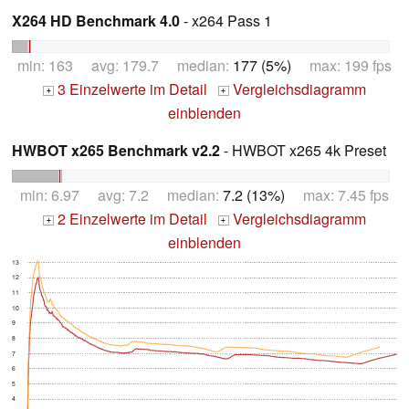
X264 HD Benchmark 4.0
- x264 Pass 1
min: 163 avg: 179.7 median:
177 (5%)
max: 199 fps
3 Einzelwerte im Detail
Vergleichsdiagramm
+
+
einblenden
HWBOT x265 Benchmark v2.2
- HWBOT x265 4k Preset
min: 6.97 avg: 7.2 median:
7.2 (13%)
max: 7.45 fps
2 Einzelwerte im Detail
Vergleichsdiagramm
+
+
einblenden
13
12
11
10
9
8
7
6
5
4