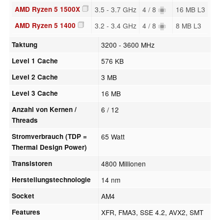
AMD Ryzen 5 1500X
3.5 - 3.7 GHz
4 / 8
16 MB L3
AMD Ryzen 5 1400
3.2 - 3.4 GHz
4 / 8
8 MB L3
Taktung
3200 - 3600 MHz
Level 1 Cache
576 KB
Level 2 Cache
3 MB
Level 3 Cache
16 MB
Anzahl von Kernen /
6 / 12
Threads
Stromverbrauch (TDP =
65 Watt
Thermal Design Power)
Transistoren
4800 Millionen
Herstellungstechnologie
14 nm
Socket
AM4
Features
XFR, FMA3, SSE 4.2, AVX2, SMT