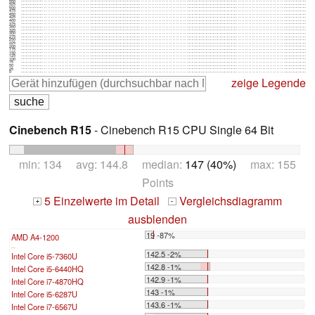
550
525
500
475
450
425
400
375
350
325
300
275
250
225
200
175
150
125
100
75
50
25
0
zeige Legende
Cinebench R15
- Cinebench R15 CPU Single 64 Bit
min: 134 avg: 144.8 median:
147 (40%)
max: 155
Points
5 Einzelwerte im Detail
Vergleichsdiagramm
+
-
ausblenden
19 -87%
AMD A4-1200
...
142.5 -2%
Intel Core i5-7360U
142.8 -1%
Intel Core i5-6440HQ
142.9 -1%
Intel Core i7-4870HQ
143 -1%
Intel Core i5-6287U
143.6 -1%
Intel Core i7-6567U