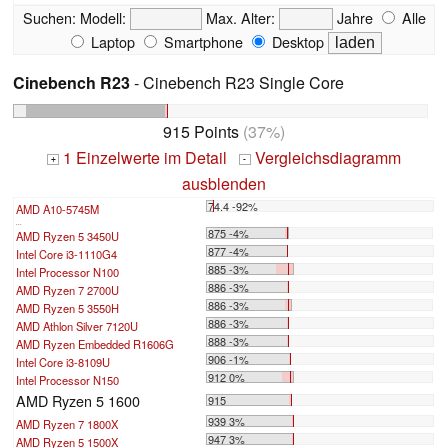
Suchen:
Modell:
Max. Alter:
Jahre
Alle
Laptop
Smartphone
Desktop
Cinebench R23
- Cinebench R23 Single Core
915 Points
(37%)
1 Einzelwerte im Detail
Vergleichsdiagramm
+
-
ausblenden
74.4 -92%
AMD A10-5745M
...
875 -4%
AMD Ryzen 5 3450U
877 -4%
Intel Core i3-1110G4
885 -3%
Intel Processor N100
886 -3%
AMD Ryzen 7 2700U
886 -3%
AMD Ryzen 5 3550H
886 -3%
AMD Athlon Silver 7120U
888 -3%
AMD Ryzen Embedded R1606G
906 -1%
Intel Core i3-8109U
912 0%
Intel Processor N150
AMD Ryzen 5 1600
915
939 3%
AMD Ryzen 7 1800X
947 3%
AMD Ryzen 5 1500X