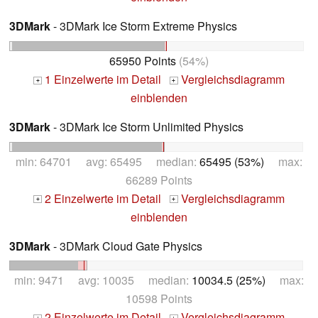
3DMark
- 3DMark Ice Storm Extreme Physics
65950 Points
(54%)
1 Einzelwerte im Detail
Vergleichsdiagramm
+
+
einblenden
3DMark
- 3DMark Ice Storm Unlimited Physics
min: 64701 avg: 65495 median:
65495 (53%)
max:
66289 Points
2 Einzelwerte im Detail
Vergleichsdiagramm
+
+
einblenden
3DMark
- 3DMark Cloud Gate Physics
min: 9471 avg: 10035 median:
10034.5 (25%)
max:
10598 Points
2 Einzelwerte im Detail
Vergleichsdiagramm