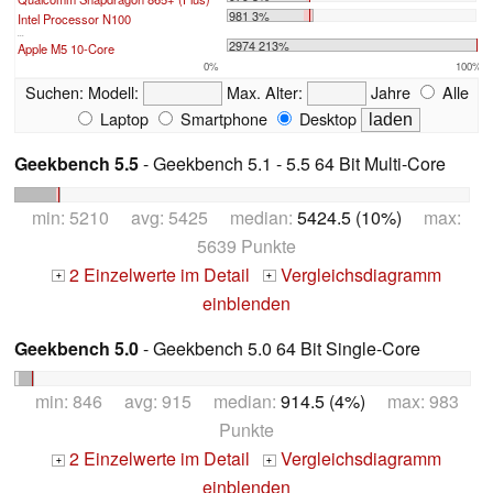
981 3%
Intel Processor N100
...
2974 213%
Apple M5 10-Core
0%
100%
Suchen:
Modell:
Max. Alter:
Jahre
Alle
Laptop
Smartphone
Desktop
Geekbench 5.5
- Geekbench 5.1 - 5.5 64 Bit Multi-Core
min: 5210 avg: 5425 median:
5424.5 (10%)
max:
5639 Punkte
2 Einzelwerte im Detail
Vergleichsdiagramm
+
+
einblenden
Geekbench 5.0
- Geekbench 5.0 64 Bit Single-Core
min: 846 avg: 915 median:
914.5 (4%)
max: 983
Punkte
2 Einzelwerte im Detail
Vergleichsdiagramm
+
+
einblenden