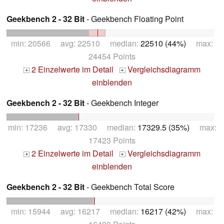
Geekbench 2 - 32 Bit
- Geekbench Floating Point
min: 20566 avg: 22510 median:
22510 (44%)
max:
24454 Points
2 Einzelwerte im Detail
Vergleichsdiagramm
+
+
einblenden
Geekbench 2 - 32 Bit
- Geekbench Integer
min: 17236 avg: 17330 median:
17329.5 (35%)
max:
17423 Points
2 Einzelwerte im Detail
Vergleichsdiagramm
+
+
einblenden
Geekbench 2 - 32 Bit
- Geekbench Total Score
min: 15944 avg: 16217 median:
16217 (42%)
max: