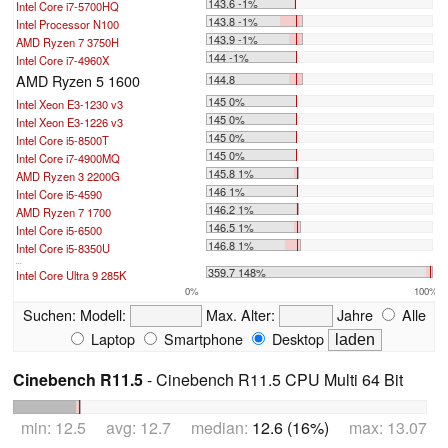
143.6 -1%
Intel Core i7-5700HQ
143.8 -1%
Intel Processor N100
143.9 -1%
AMD Ryzen 7 3750H
144 -1%
Intel Core i7-4960X
AMD Ryzen 5 1600
144.8
145 0%
Intel Xeon E3-1230 v3
145 0%
Intel Xeon E3-1226 v3
145 0%
Intel Core i5-8500T
145 0%
Intel Core i7-4900MQ
145.8 1%
AMD Ryzen 3 2200G
146 1%
Intel Core i5-4590
146.2 1%
AMD Ryzen 7 1700
146.5 1%
Intel Core i5-6500
146.8 1%
Intel Core i5-8350U
...
359.7 148%
Intel Core Ultra 9 285K
0%
100%
Suchen:
Modell:
Max. Alter:
Jahre
Alle
Laptop
Smartphone
Desktop
Cinebench R11.5
- Cinebench R11.5 CPU Multi 64 Bit
min: 12.5 avg: 12.7 median:
12.6 (16%)
max: 13.07