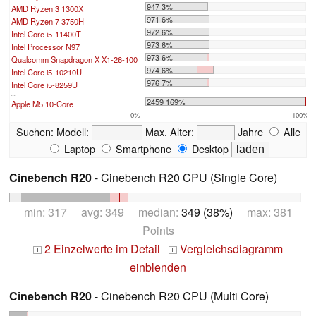
947 3%
AMD Ryzen 3 1300X
971 6%
AMD Ryzen 7 3750H
972 6%
Intel Core i5-11400T
973 6%
Intel Processor N97
973 6%
Qualcomm Snapdragon X X1-26-100
974 6%
Intel Core i5-10210U
976 7%
Intel Core i5-8259U
...
2459 169%
Apple M5 10-Core
0%
100%
Suchen:
Modell:
Max. Alter:
Jahre
Alle
Laptop
Smartphone
Desktop
Cinebench R20
- Cinebench R20 CPU (Single Core)
min: 317 avg: 349 median:
349 (38%)
max: 381
Points
2 Einzelwerte im Detail
Vergleichsdiagramm
+
+
einblenden
Cinebench R20
- Cinebench R20 CPU (Multi Core)