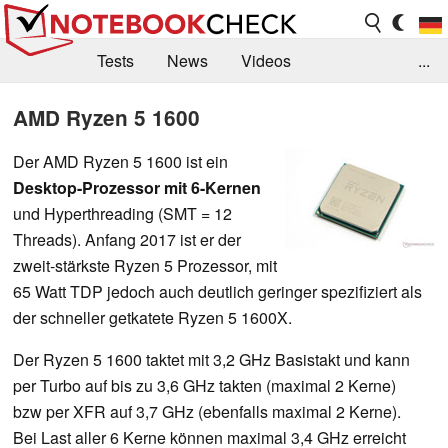
Tests
News
Videos
...
Benchmarks & Tech
Externe Tests
AMD Ryzen 5 1600
Kaufberatung
Deals
Suche
Jobs
Der AMD Ryzen 5 1600 ist ein
Desktop-Prozessor mit 6-Kernen
Forum
und Hyperthreading (SMT = 12
Threads). Anfang 2017 ist er der
zweit-stärkste Ryzen 5 Prozessor, mit
65 Watt TDP jedoch auch deutlich geringer spezifiziert als
der schneller getkatete Ryzen 5 1600X.
Der Ryzen 5 1600 taktet mit 3,2 GHz Basistakt und kann
per Turbo auf bis zu 3,6 GHz takten (maximal 2 Kerne)
bzw per XFR auf 3,7 GHz (ebenfalls maximal 2 Kerne).
Bei Last aller 6 Kerne können maximal 3,4 GHz erreicht