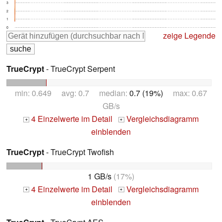
3
2
1
0
zeige Legende
TrueCrypt
- TrueCrypt Serpent
min: 0.649 avg: 0.7 median:
0.7 (19%)
max: 0.67
GB/s
4 Einzelwerte im Detail
Vergleichsdiagramm
+
+
einblenden
TrueCrypt
- TrueCrypt Twofish
1 GB/s
(17%)
4 Einzelwerte im Detail
Vergleichsdiagramm
+
+
einblenden