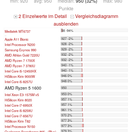
min: 920 avg: 950 median:
950 (32%)
max: 980
Punkte
2 Einzelwerte im Detail
Vergleichsdiagramm
+
-
ausblenden
58 -94%
Mediatek MT6737
...
927 -2%
Apple A11 Bionic
928 -2%
Intel Processor N200
929 -2%
Samsung Exynos 990
932 -2%
AMD Athlon Gold 7220U
932 -2%
AMD Ryzen 7 1700X
940 -1%
AMD Ryzen 7 3780U
940 -1%
Intel Core i5-12450HX
946 0%
HiSilicon Kirin 9000W
948 0%
Intel Core i5-8257U
AMD Ryzen 5 1600
950
953 0%
Intel Xeon E3-1575M v5
957 1%
HiSilicon Kirin 8020
957 1%
Intel Core i7-6950X
961 1%
Intel Core i5-8259U
970 2%
Intel Core i7-6567U
977 3%
HiSilicon Kirin T82
977 3%
Intel Processor N150
979 3%
Qualcomm Snapdragon 865+ (Plus)