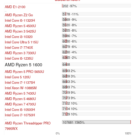
202 -97%
AMD E1-2100
...
5778 -11%
AMD Ryzen Z2 Go
5869 -9%
Intel Core i5-11320H
5920 -8%
AMD Ryzen 5 4500U
5955 -8%
AMD Ryzen 3 5425U
5986 -7%
Intel Core i3-10320
6050 -6%
Intel Core Ultra 5 115U
6079 -6%
Intel Core i7-7740X
6230 -4%
AMD Ryzen 3 7330U
6365 -2%
Intel Core i5-1235U
AMD Ryzen 5 1600
6468
6593 2%
AMD Ryzen 5 PRO 5650U
6659 3%
Intel Core 5 120U
6663 3%
Intel Core i7-11375H
6893 7%
Intel Xeon W-10885M
7019 9%
AMD Ryzen 5 7430U
7073 9%
AMD Ryzen 5 4680U
7102 10%
AMD Ryzen 7 4700U
7104 10%
Intel Core i5-10500H
7129 10%
Intel Core i7-10750H
...
107681 1565%
AMD Ryzen Threadripper PRO
7995WX
0%
100%