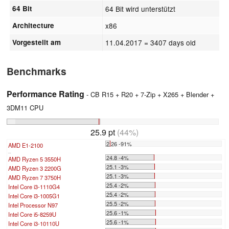
64 Bit
64 Bit wird unterstützt
Architecture
x86
Vorgestellt am
11.04.2017
= 3407 days old
Benchmarks
Performance Rating
- CB R15 + R20 + 7-Zip + X265 + Blender +
3DM11 CPU
25.9 pt
(44%)
2.26 -91%
AMD E1-2100
...
24.8 -4%
AMD Ryzen 5 3550H
25.1 -3%
AMD Ryzen 3 2200G
25.1 -3%
AMD Ryzen 7 3750H
25.4 -2%
Intel Core i3-1110G4
25.4 -2%
Intel Core i3-1005G1
25.5 -2%
Intel Processor N97
25.6 -1%
Intel Core i5-8259U
25.6 -1%
Intel Core i3-10110U