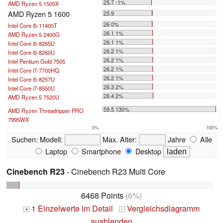
25.7 -1%
AMD Ryzen 5 1500X
AMD Ryzen 5 1600
25.9
26 0%
Intel Core i5-11400T
26.1 1%
AMD Ryzen 5 2400G
26.1 1%
Intel Core i5-8265U
26.2 1%
Intel Core i5-8260U
26.2 1%
Intel Pentium Gold 7505
26.2 1%
Intel Core i7-7700HQ
26.2 1%
Intel Core i5-8257U
26.3 2%
Intel Core i7-8550U
26.4 2%
AMD Ryzen 5 7520U
...
59.5 130%
AMD Ryzen Threadripper PRO
7995WX
0%
100%
Suchen:
Modell:
Max. Alter:
Jahre
Alle
Laptop
Smartphone
Desktop
Cinebench R23
- Cinebench R23 Multi Core
6468 Points
(6%)
1 Einzelwerte im Detail
Vergleichsdiagramm
+
-
ausblenden