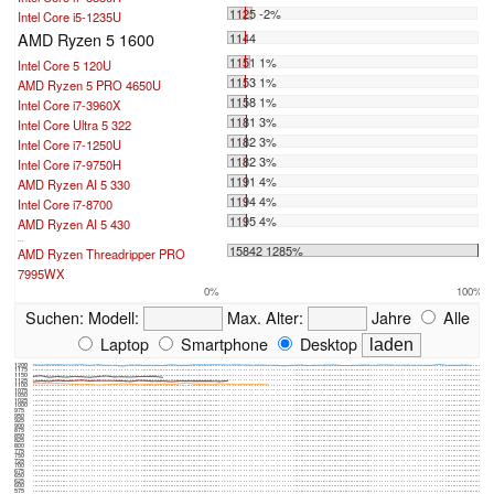
1125 -2%
Intel Core i5-1235U
AMD Ryzen 5 1600
1144
1151 1%
Intel Core 5 120U
1153 1%
AMD Ryzen 5 PRO 4650U
1158 1%
Intel Core i7-3960X
1181 3%
Intel Core Ultra 5 322
1182 3%
Intel Core i7-1250U
1182 3%
Intel Core i7-9750H
1191 4%
AMD Ryzen AI 5 330
1194 4%
Intel Core i7-8700
1195 4%
AMD Ryzen AI 5 430
...
15842 1285%
AMD Ryzen Threadripper PRO
7995WX
0%
100%
Suchen:
Modell:
Max. Alter:
Jahre
Alle
Laptop
Smartphone
Desktop
1200
1175
1150
1125
1100
1075
1050
1025
1000
975
950
925
900
875
850
825
800
775
750
725
700
675
650
625
600
575