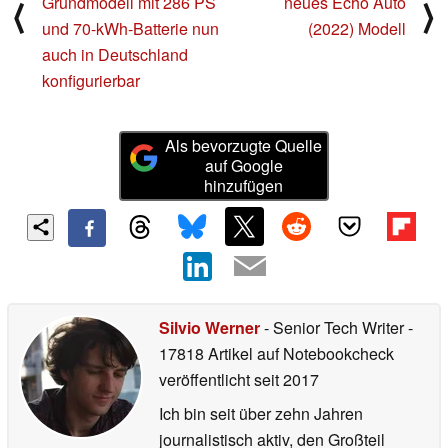
Grundmodell mit 286 PS
neues Echo Auto
⟨
⟩
und 70-kWh-Batterie nun
(2022) Modell
auch in Deutschland
konfigurierbar
Als bevorzugte Quelle
auf Google
hinzufügen
Silvio Werner
- Senior Tech Writer
-
17818 Artikel auf Notebookcheck
veröffentlicht
seit 2017
Ich bin seit über zehn Jahren
journalistisch aktiv, den Großteil