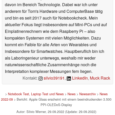
davon im Bereich Technologie. Dabei war ich unter
anderem für Tom's Hardware und ComputerBase tätig
und bin es seit 2017 auch für Notebookcheck. Mein
aktueller Fokus liegt insbesondere auf Mini-PCs und auf
Einplatinenrechnern wie dem Raspberry Pi – also
kompakten Systemen mit vielen Möglichkeiten. Dazu
kommt ein Faible für alle Arten von Wearables und
insbesondere für Smartwatches. Hauptberuflich bin ich
als Laboringenieur unterwegs, weshalb mir weder
naturwissenschaftliche Zusammenhänge noch die
Interpretation komplexer Messungen fern liegen.
Kontakt:
silvio39191
,
LinkedIn
,
Muck Rack
>
Notebook Test, Laptop Test und News
>
News
>
Newsarchiv
>
News
2022-09
> Bericht: Apple Glass erscheint mit einem beeindruckenden 3.500
PPI-OLEDoS-Display
Autor: Silvio Werner, 29.09.2022 (Update: 29.09.2022)