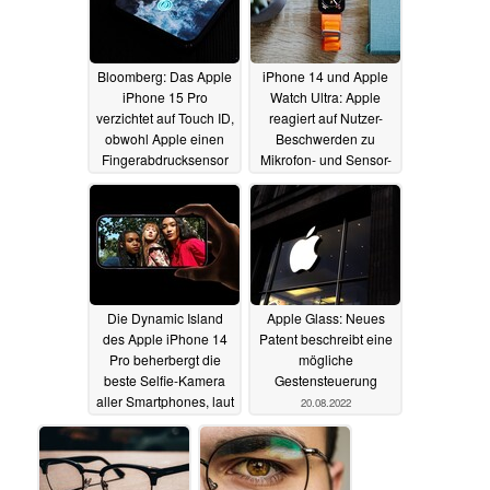
Bloomberg: Das Apple
iPhone 14 und Apple
iPhone 15 Pro
Watch Ultra: Apple
verzichtet auf Touch ID,
reagiert auf Nutzer-
obwohl Apple einen
Beschwerden zu
Fingerabdrucksensor
Mikrofon- und Sensor-
im Display testet
Problemen
03.10.2022
03.10.2022
Die Dynamic Island
Apple Glass: Neues
des Apple iPhone 14
Patent beschreibt eine
Pro beherbergt die
mögliche
beste Selfie-Kamera
Gestensteuerung
aller Smartphones, laut
20.08.2022
DxOMark
30.09.2022