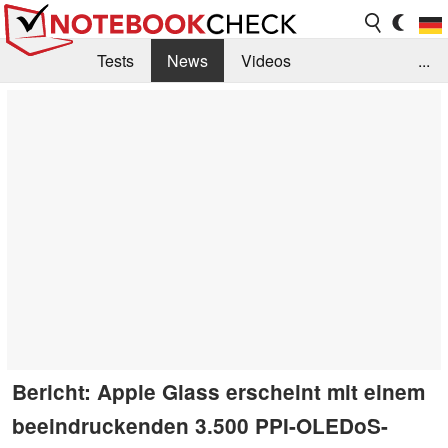
Tests
News
Videos
...
Benchmarks & Tech
Externe Tests
Kaufberatung
Deals
Suche
Jobs
Forum
Bericht: Apple Glass erscheint mit einem
beeindruckenden 3.500 PPI-OLEDoS-