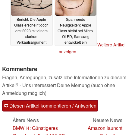
Bericht: Die Apple
Spannende
Glass erscheint doch
Neuigkeiten: Apple
erst 2023 mit einem
Glass bleibt bei Micro-
starken
OLED, Samsung
Verkaufsargument
entwickelt ein
Weitere Artikel
holografisches System
13.04.2022
anzeigen
25.02.2022
Kommentare
Fragen, Anregungen, zusätzliche Informationen zu diesem
Artikel? - Uns interessiert Deine Meinung (auch ohne
Anmeldung möglich)!
Diesen Artikel kommentieren / Antworten
Ältere News
Neuere News
BMW i4: Günstigeres
Amazon launcht