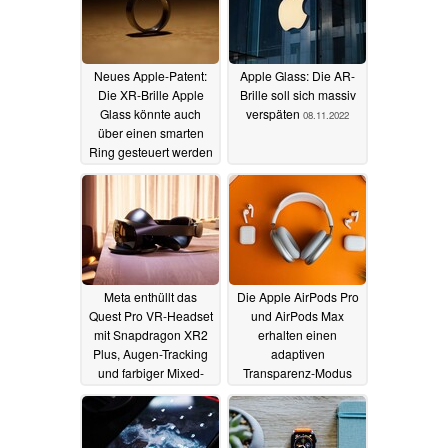
Neues Apple-Patent:
Apple Glass: Die AR-
Die XR-Brille Apple
Brille soll sich massiv
Glass könnte auch
verspäten
08.11.2022
über einen smarten
Ring gesteuert werden
19.11.2022
Meta enthüllt das
Die Apple AirPods Pro
Quest Pro VR-Headset
und AirPods Max
mit Snapdragon XR2
erhalten einen
Plus, Augen-Tracking
adaptiven
und farbiger Mixed-
Transparenz-Modus
Reality-Darstellung
per Update
03.10.2022
11.10.2022