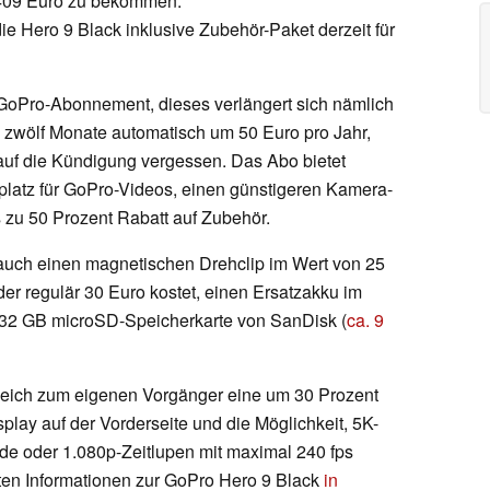
r 409 Euro zu bekommen.
die Hero 9 Black inklusive Zubehör-Paket derzeit für
GoPro-Abonnement, dieses verlängert sich nämlich
 zwölf Monate automatisch um 50 Euro pro Jahr,
t auf die Kündigung vergessen. Das Abo bietet
latz für GoPro-Videos, einen günstigeren Kamera-
s zu 50 Prozent Rabatt auf Zubehör.
uch einen magnetischen Drehclip im Wert von 25
r regulär 30 Euro kostet, einen Ersatzakku im
e 32 GB microSD-Speicherkarte von SanDisk (
ca. 9
gleich zum eigenen Vorgänger eine um 30 Prozent
play auf der Vorderseite und die Möglichkeit, 5K-
nde oder 1.080p-Zeitlupen mit maximal 240 fps
ten Informationen zur GoPro Hero 9 Black
in