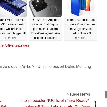
aomi Mi 11 Pro mit
Die Kamera-App des
Redmi 9A zeigt im Test
 MP Kamera: Leak
Google Pixel 5 gibts
zu viele Kompromisse
iefert weitere Infos
jetzt auch für ältere
im Vergleich zum
 Xiaomi-Flaggschiff
Pixel-Geräte, inklusive
Redmi Note 9?!
frischem Look und
18.11.2020
15.11.2020
neuer Features
re Artikel anzeigen
16.11.2020
n zu diesem Artikel? - Uns interessiert Deine Meinung
Neuere News
s
Intels neuester NUC ist ein "Evo-Ready"-
⟩
tigt
Laptop mit Tiger Lake und Alu-Gehäuse