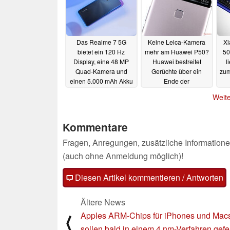
Das Realme 7 5G
Keine Leica-Kamera
Xi
bietet ein 120 Hz
mehr am Huawei P50?
50
Display, eine 48 MP
Huawei bestreitet
l
Quad-Kamera und
Gerüchte über ein
zum
einen 5.000 mAh Akku
Ende der
für 229 Euro
Zusammenarbeit
19.11.2020
Weite
18.11.2020
Kommentare
Fragen, Anregungen, zusätzliche Informatione
(auch ohne Anmeldung möglich)!
Diesen Artikel kommentieren / Antworten
Ältere News
Apples ARM-Chips für iPhones und Mac
⟨
sollen bald in einem 4 nm-Verfahren gefer