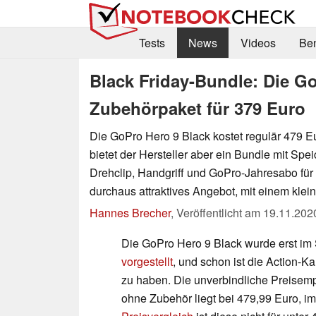
Tests
News
Videos
Be
Black Friday-Bundle: Die Go
Zubehörpaket für 379 Euro
Die GoPro Hero 9 Black kostet regulär 479 E
bietet der Hersteller aber ein Bundle mit Spe
Drehclip, Handgriff und GoPro-Jahresabo für 
durchaus attraktives Angebot, mit einem kle
Hannes Brecher
,
Veröffentlicht am
19.11.202
Die GoPro Hero 9 Black wurde erst i
vorgestellt
, und schon ist die Action-
zu haben. Die unverbindliche Preisem
ohne Zubehör liegt bei 479,99 Euro, im