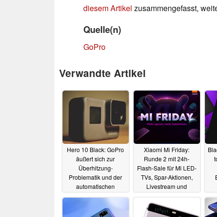
diesem Artikel
zusammengefasst, weiter
Quelle(n)
GoPro
Verwandte Artikel
Hero 10 Black: GoPro
Xiaomi Mi Friday:
Bla
äußert sich zur
Runde 2 mit 24h-
t
Überhitzung-
Flash-Sale für Mi LED-
Problematik und der
TVs, Spar-Aktionen,
automatischen
Livestream und
Abschaltung
Gewinnspielen
23.09.2021
20.11.2020