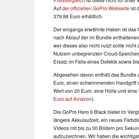
Preisvergleich
ist diese nicht für unte
Auf
der offiziellen GoPro-Webseite
ist 
379,98 Euro erhältlich.
Der eingangs erwähnte Haken ist das 
nach Ablauf der im Bundle enthaltenen
wer dieses also nicht nutzt sollte nich
Nutzern unbegrenzten Cloud-Speicherp
Ersatz im Falle eines Defekts sowie bi
Abgesehen davon enthält das Bundle a
Euro, einen schwimmenden Handgriff de
Wert von 20 Euro, eine Hülle und ein
Euro auf Amazon
).
Die GoPro Hero 9 Black bietet im Ver
längere Akkulaufzeit, ein neues Farbdis
Videos mit bis zu 30 Bildern pro Seku
aufzuzeichnen. Wir haben die wichtigs