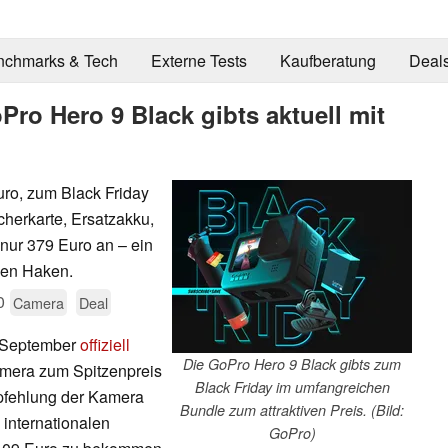
nchmarks & Tech
Externe Tests
Kaufberatung
Deal
Pro Hero 9 Black gibts aktuell mit
uro, zum Black Friday
icherkarte, Ersatzakku,
nur 379 Euro an – ein
inen Haken.
0
Camera
Deal
m September
offiziell
Die GoPro Hero 9 Black gibts zum
Kamera zum Spitzenpreis
Black Friday im umfangreichen
pfehlung der Kamera
Bundle zum attraktiven Preis. (Bild:
 internationalen
GoPro)