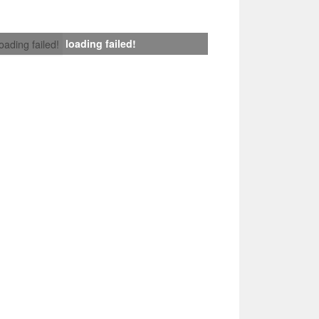
loading failed!
loading failed!