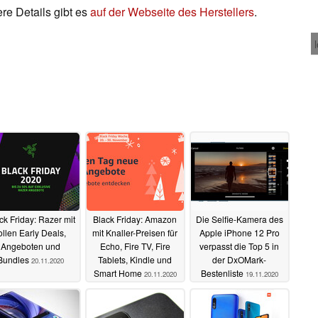
e Details gibt es
auf der Webseite des Herstellers
.
ck Friday: Razer mit
Black Friday: Amazon
Die Selfie-Kamera des
ollen Early Deals,
mit Knaller-Preisen für
Apple iPhone 12 Pro
Angeboten und
Echo, Fire TV, Fire
verpasst die Top 5 in
Bundles
Tablets, Kindle und
der DxOMark-
20.11.2020
Smart Home
Bestenliste
20.11.2020
19.11.2020