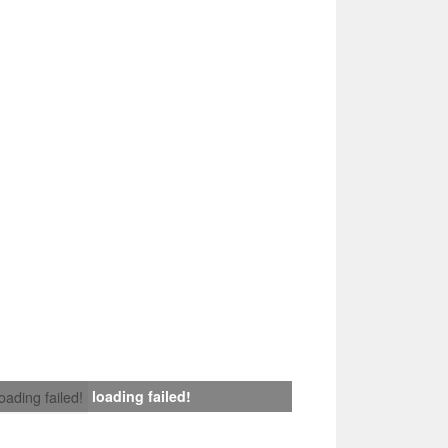
loading failed!
loading failed!