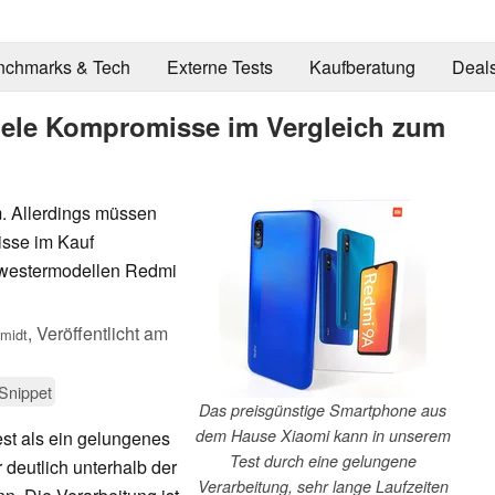
nchmarks & Tech
Externe Tests
Kaufberatung
Deal
viele Kompromisse im Vergleich zum
m. Allerdings müssen
sse im Kauf
westermodellen Redmi
,
Veröffentlicht am
midt
Snippet
Das preisgünstige Smartphone aus
dem Hause Xiaomi kann in unserem
est als ein gelungenes
Test durch eine gelungene
 deutlich unterhalb der
Verarbeitung, sehr lange Laufzeiten