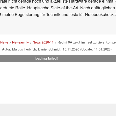
räte nicht gerade hoch und aktuellste Hardware gerade einmal 
eordnete Rolle, Hauptsache State-of-the-Art. Nach anfänglichen B
016 meine Begeisterung für Technik und teste für Notebookcheck
>
News
>
Newsarchiv
>
News 2020-11
> Redmi 9A zeigt im Test zu viele Kompr
Autor: Marcus Herbrich, Daniel Schmidt, 15.11.2020 (Update: 11.01.2023)
loading failed!
um
|
Team
|
Datenschutz
|
Kontakt
|
Cookie Einstellungen
| 06.08
en Affiliate-Link kann Notebookcheck eine Vergütung erhalten. Vielen Dank für