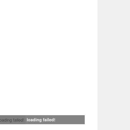
loading failed!
loading failed!