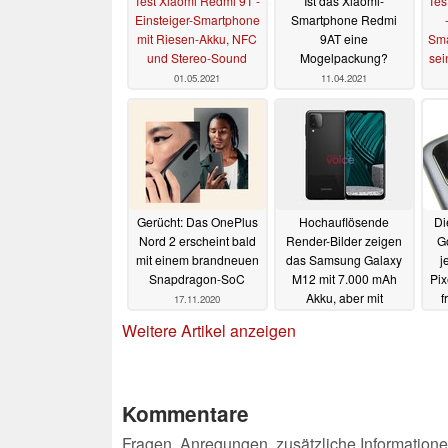
Test Xiaomi Redmi 9T -
Ist das Xiaomi-
Tes
Einsteiger-Smartphone
Smartphone Redmi
mit Riesen-Akku, NFC
9AT eine
Sma
und Stereo-Sound
Mogelpackung?
sei
01.05.2021
11.04.2021
Gerücht: Das OnePlus
Hochauflösende
Di
Nord 2 erscheint bald
Render-Bilder zeigen
Go
mit einem brandneuen
das Samsung Galaxy
j
Snapdragon-SoC
M12 mit 7.000 mAh
Pix
Akku, aber mit
f
17.11.2020
Kompromissen
Weitere Artikel anzeigen
17.11.2020
Kommentare
Fragen, Anregungen, zusätzliche Informatione