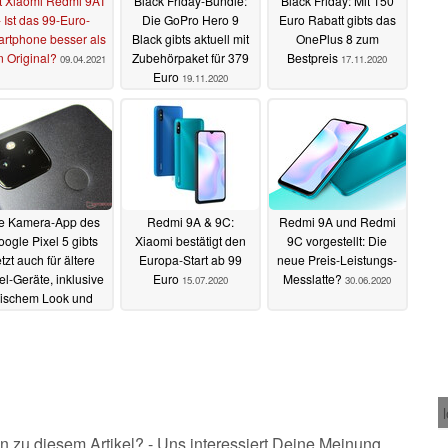
t Xiaomi Redmi 9AT
Black Friday-Bundle:
Black Friday: Mit 150
- Ist das 99-Euro-
Die GoPro Hero 9
Euro Rabatt gibts das
rtphone besser als
Black gibts aktuell mit
OnePlus 8 zum
n Original?
Zubehörpaket für 379
Bestpreis
09.04.2021
17.11.2020
Euro
19.11.2020
e Kamera-App des
Redmi 9A & 9C:
Redmi 9A und Redmi
ogle Pixel 5 gibts
Xiaomi bestätigt den
9C vorgestellt: Die
etzt auch für ältere
Europa-Start ab 99
neue Preis-Leistungs-
el-Geräte, inklusive
Euro
Messlatte?
15.07.2020
30.06.2020
rischem Look und
neuer Features
16.11.2020
n zu diesem Artikel? - Uns interessiert Deine Meinung