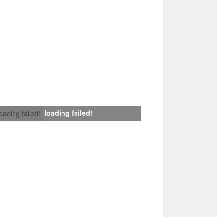
loading failed!
loading failed!