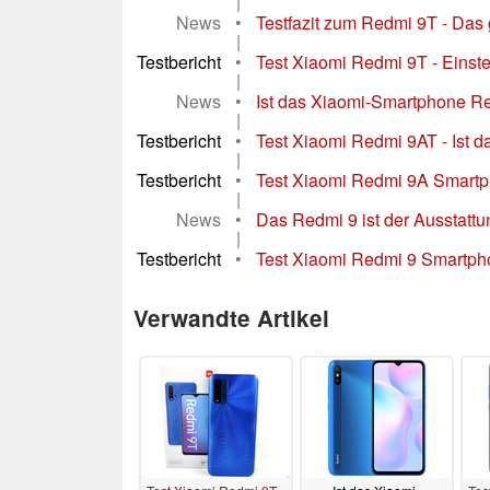
|
News
•
Testfazit zum Redmi 9T - Das 
|
Testbericht
•
Test Xiaomi Redmi 9T - Einst
|
News
•
Ist das Xiaomi-Smartphone R
|
Testbericht
•
Test Xiaomi Redmi 9AT - Ist d
|
Testbericht
•
Test Xiaomi Redmi 9A Smartph
|
News
•
Das Redmi 9 ist der Ausstat
|
Testbericht
•
Test Xiaomi Redmi 9 Smartph
Verwandte Artikel