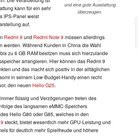
. Die Verarbeitung ist
und eine gute Ausstattung
attung kann für ein sehr
überzeugen.
s IPS-Panel weist
rstellung auf.
en
Redmi 9
und
Redmi Note 9
müssen allerdings
n werden. Während Kunden in China die Wahl
 bis zu 6 GB RAM besitzen muss sich hierzulande
sspeicher arrangieren. Hier können das Redmi 9
kten und das macht sich positiv in der alltäglichen
aomi in seinem Low-Budget-Handy einen recht
sor, den neuen
Helio G25
.
 immer flüssig und Verzögerungen treten des
d infolge des langsamen eMMC-Speichers
des Helio G80 oder G85, welches in den
 9
steckt, bietet wesentlich mehr GPU-Leistung und
els für deutlich mehr Spielfreude und höhere