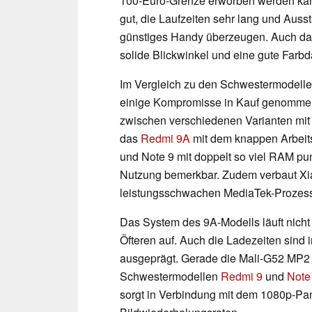
100-Euro-Grenze erworben werden kann
gut, die Laufzeiten sehr lang und Ausst
günstiges Handy überzeugen. Auch da
solide Blickwinkel und eine gute Farbda
Im Vergleich zu den Schwestermodell
einige Kompromisse in Kauf genomme
zwischen verschiedenen Varianten mit
das
Redmi 9A
mit dem knappen Arbeit
und Note 9 mit doppelt so viel RAM pun
Nutzung bemerkbar. Zudem verbaut Xi
leistungsschwachen MediaTek-Prozes
Das System des 9A-Modells läuft nicht
Öfteren auf. Auch die Ladezeiten sin
ausgeprägt. Gerade die Mali-G52 MP2 
Schwestermodellen
Redmi 9
und
Note
sorgt in Verbindung mit dem 1080p-Pan