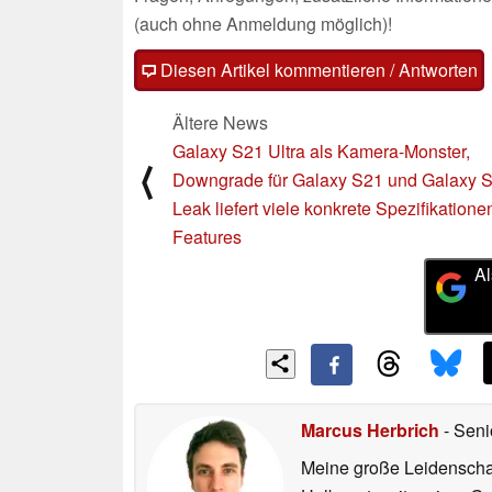
(auch ohne Anmeldung möglich)!
Diesen Artikel kommentieren / Antworten
Ältere News
Galaxy S21 Ultra als Kamera-Monster,
⟨
Downgrade für Galaxy S21 und Galaxy 
Leak liefert viele konkrete Spezifikation
Features
Al
Marcus Herbrich
- Seni
Meine große Leidenschaft