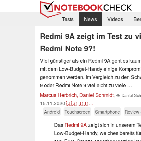
Tests
News
Videos
Be
Redmi 9A zeigt im Test zu 
Redmi Note 9?!
Viel günstiger als ein Redmi 9A geht es kau
mit dem Low-Budget-Handy einige Kompromi
genommen werden. Im Vergleich zu den Sch
9 oder Redmi Note 9 vielleicht zu viele …
Marcus Herbrich, Daniel Schmidt
,
👁
Daniel Sch
15.11.2020
🇺🇸
🇮🇹
...
Android
Touchscreen
Smartphone
Review 
Das
Redmi 9A
zeigt sich in unserem T
Low-Budget-Handy, welches bereits für