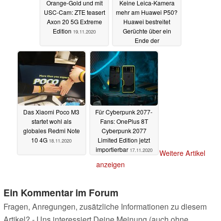
Orange-Gold und mit
Keine Leica-Kamera
USC-Cam: ZTE teasert
mehr am Huawei P50?
Axon 20 5G Extreme
Huawei bestreitet
Edition
Gerüchte über ein
19.11.2020
Ende der
Zusammenarbeit
18.11.2020
Das Xiaomi Poco M3
Für Cyberpunk 2077-
startet wohl als
Fans: OnePlus 8T
globales Redmi Note
Cyberpunk 2077
10 4G
Limited Edition jetzt
18.11.2020
importierbar
17.11.2020
Weitere Artikel
anzeigen
Ein Kommentar im Forum
Fragen, Anregungen, zusätzliche Informationen zu diesem
Artikel? - Uns interessiert Deine Meinung (auch ohne