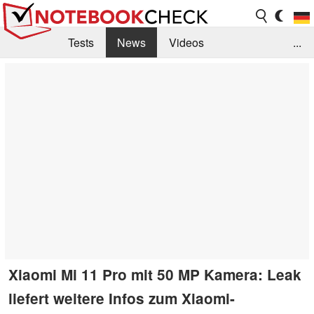
Tests
News
Videos
...
Benchmarks & Tech
Externe Tests
Kaufberatung
Deals
Suche
Jobs
Forum
Xiaomi Mi 11 Pro mit 50 MP Kamera: Leak
liefert weitere Infos zum Xiaomi-