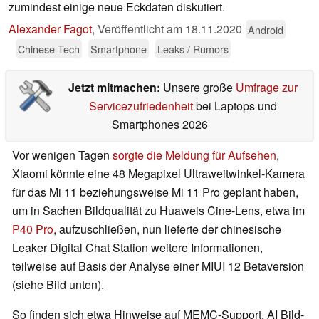
zumindest einige neue Eckdaten diskutiert.
Alexander Fagot
,
Veröffentlicht am
18.11.2020
Android
Chinese Tech
Smartphone
Leaks / Rumors
Jetzt mitmachen:
Unsere große
Umfrage zur
Servicezufriedenheit
bei Laptops und
Smartphones 2026
Vor wenigen Tagen
sorgte die Meldung für Aufsehen
,
Xiaomi könnte eine 48 Megapixel Ultraweitwinkel-Kamera
für das Mi 11 beziehungsweise Mi 11 Pro geplant haben,
um in Sachen Bildqualität zu Huaweis Cine-Lens, etwa im
P40 Pro
, aufzuschließen, nun lieferte der chinesische
Leaker Digital Chat Station weitere Informationen,
teilweise auf Basis der Analyse einer MIUI 12 Betaversion
(siehe Bild unten).
So finden sich etwa Hinweise auf MEMC-Support, AI Bild-