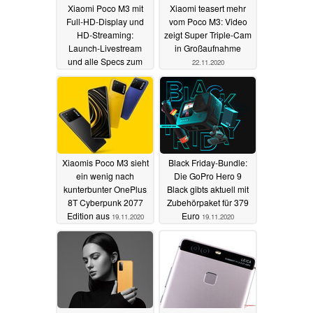
Xiaomi Poco M3 mit
Xiaomi teasert mehr
Full-HD-Display und
vom Poco M3: Video
HD-Streaming:
zeigt Super Triple-Cam
Launch-Livestream
in Großaufnahme
und alle Specs zum
22.11.2020
Preisbrecher
24.11.2020
Xiaomis Poco M3 sieht
Black Friday-Bundle:
ein wenig nach
Die GoPro Hero 9
kunterbunter OnePlus
Black gibts aktuell mit
8T Cyberpunk 2077
Zubehörpaket für 379
Edition aus
Euro
19.11.2020
19.11.2020