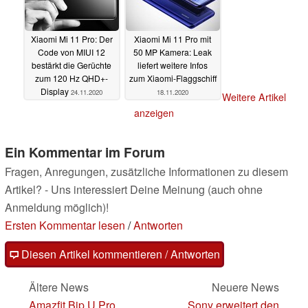
Xiaomi Mi 11 Pro: Der
Xiaomi Mi 11 Pro mit
Code von MIUI 12
50 MP Kamera: Leak
bestärkt die Gerüchte
liefert weitere Infos
zum 120 Hz QHD+-
zum Xiaomi-Flaggschiff
Display
24.11.2020
18.11.2020
Weitere Artikel
anzeigen
Ein Kommentar im Forum
Fragen, Anregungen, zusätzliche Informationen zu diesem
Artikel? - Uns interessiert Deine Meinung (auch ohne
Anmeldung möglich)!
Ersten Kommentar lesen
/
Antworten
Diesen Artikel kommentieren / Antworten
Ältere News
Neuere News
Amazfit Bip U Pro
Sony erweitert den