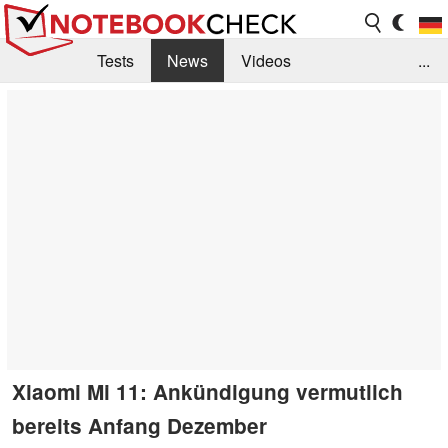
Tests
News
Videos
...
Benchmarks & Tech
Externe Tests
Kaufberatung
Deals
Suche
Jobs
Forum
Xiaomi Mi 11: Ankündigung vermutlich
bereits Anfang Dezember