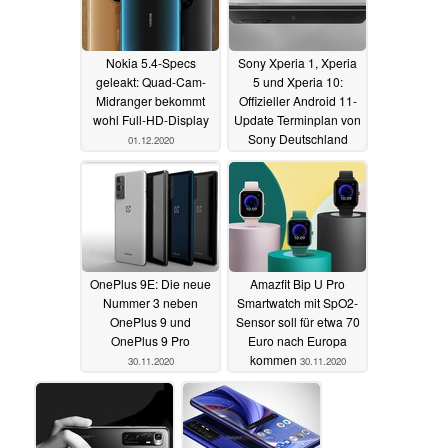
Nokia 5.4-Specs
Sony Xperia 1, Xperia
geleakt: Quad-Cam-
5 und Xperia 10:
Midranger bekommt
Offizieller Android 11-
wohl Full-HD-Display
Update Terminplan von
Sony Deutschland
01.12.2020
30.11.2020
OnePlus 9E: Die neue
Amazfit Bip U Pro
Nummer 3 neben
Smartwatch mit SpO2-
OnePlus 9 und
Sensor soll für etwa 70
OnePlus 9 Pro
Euro nach Europa
kommen
30.11.2020
30.11.2020