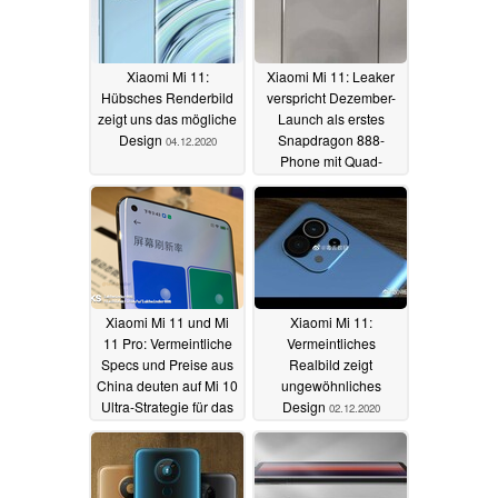
Xiaomi Mi 11:
Xiaomi Mi 11: Leaker
Hübsches Renderbild
verspricht Dezember-
zeigt uns das mögliche
Launch als erstes
Design
Snapdragon 888-
04.12.2020
Phone mit Quad-
Curve-Display
03.12.2020
Xiaomi Mi 11 und Mi
Xiaomi Mi 11:
11 Pro: Vermeintliche
Vermeintliches
Specs und Preise aus
Realbild zeigt
China deuten auf Mi 10
ungewöhnliches
Ultra-Strategie für das
Design
02.12.2020
Pro-Modell
03.12.2020