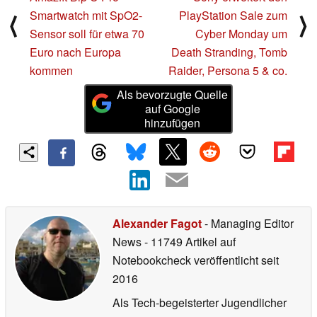
Smartwatch mit SpO2-
PlayStation Sale zum
⟨
⟩
Sensor soll für etwa 70
Cyber Monday um
Euro nach Europa
Death Stranding, Tomb
kommen
Raider, Persona 5 & co.
Als bevorzugte Quelle
auf Google
hinzufügen
Alexander Fagot
- Managing Editor
News
- 11749 Artikel auf
Notebookcheck veröffentlicht
seit
2016
Als Tech-begeisterter Jugendlicher