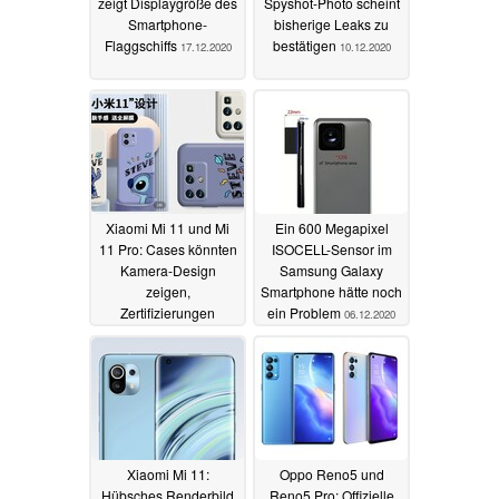
zeigt Displaygröße des
Spyshot-Photo scheint
Smartphone-
bisherige Leaks zu
Flaggschiffs
bestätigen
17.12.2020
10.12.2020
Xiaomi Mi 11 und Mi
Ein 600 Megapixel
11 Pro: Cases könnten
ISOCELL-Sensor im
Kamera-Design
Samsung Galaxy
zeigen,
Smartphone hätte noch
Zertifizierungen
ein Problem
06.12.2020
verraten Akkugrößen
07.12.2020
Xiaomi Mi 11:
Oppo Reno5 und
Hübsches Renderbild
Reno5 Pro: Offizielle