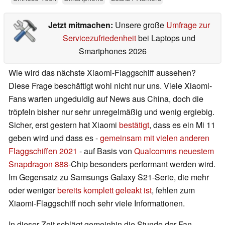
Jetzt mitmachen:
Unsere große
Umfrage zur
Servicezufriedenheit
bei Laptops und
Smartphones 2026
Wie wird das nächste Xiaomi-Flaggschiff aussehen?
Diese Frage beschäftigt wohl nicht nur uns. Viele Xiaomi-
Fans warten ungeduldig auf News aus China, doch die
tröpfeln bisher nur sehr unregelmäßig und wenig ergiebig.
Sicher, erst gestern hat Xiaomi
bestätigt
, dass es ein Mi 11
geben wird und dass es -
gemeinsam mit vielen anderen
Flaggschiffen 2021
- auf Basis von
Qualcomms neuestem
Snapdragon 888
-Chip besonders performant werden wird.
Im Gegensatz zu Samsungs Galaxy S21-Serie, die mehr
oder weniger
bereits komplett geleakt ist
, fehlen zum
Xiaomi-Flaggschiff noch sehr viele Informationen.
In dieser Zeit schlägt gemeinhin die Stunde der Fan-