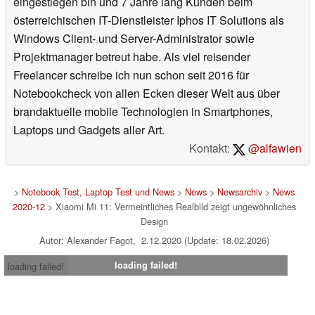
eingestiegen bin und 7 Jahre lang Kunden beim
österreichischen IT-Dienstleister Iphos IT Solutions als
Windows Client- und Server-Administrator sowie
Projektmanager betreut habe. Als viel reisender
Freelancer schreibe ich nun schon seit 2016 für
Notebookcheck von allen Ecken dieser Welt aus über
brandaktuelle mobile Technologien in Smartphones,
Laptops und Gadgets aller Art.
Kontakt:
@alfawien
>
Notebook Test, Laptop Test und News
>
News
>
Newsarchiv
>
News
2020-12
> Xiaomi Mi 11: Vermeintliches Realbild zeigt ungewöhnliches
Design
Autor: Alexander Fagot, 2.12.2020 (Update: 18.02.2026)
loading failed!
loading failed!