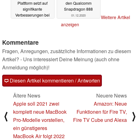
Plattform setzt auf
den Qualcomm
signifikante
Snapdragon 888
Verbesserungen bei
01.12.2020
Weitere Artikel
Kamera- und AI-
anzeigen
Features
02.12.2020
Kommentare
Fragen, Anregungen, zusätzliche Informationen zu diesem
Artikel? - Uns interessiert Deine Meinung (auch ohne
Anmeldung möglich)!
Diesen Artikel kommentieren / Antworten
Ältere News
Neuere News
Apple soll 2021 zwei
Amazon: Neue
komplett neue MacBook
Funktionen für Fire TV,
⟨
⟩
Pro-Modelle vorstellen,
Fire TV Cube und Alexa
ein günstigeres
MacBook Air folgt 2022