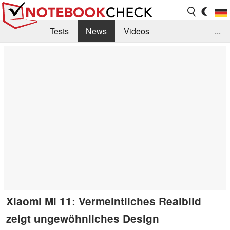
Tests
News
Videos
...
Benchmarks & Tech
Externe Tests
Kaufberatung
Deals
Suche
Jobs
Forum
Xiaomi Mi 11: Vermeintliches Realbild
zeigt ungewöhnliches Design