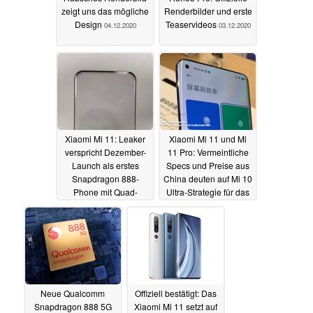
zeigt uns das mögliche
Renderbilder und erste
Design
Teaservideos
04.12.2020
03.12.2020
Xiaomi Mi 11: Leaker
Xiaomi Mi 11 und Mi
verspricht Dezember-
11 Pro: Vermeintliche
Launch als erstes
Specs und Preise aus
Snapdragon 888-
China deuten auf Mi 10
Phone mit Quad-
Ultra-Strategie für das
Curve-Display
Pro-Modell
03.12.2020
03.12.2020
Neue Qualcomm
Offiziell bestätigt: Das
Snapdragon 888 5G
Xiaomi Mi 11 setzt auf