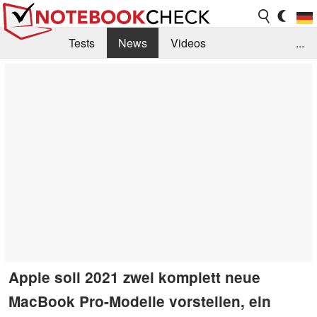
Tests
News
Videos
...
Benchmarks & Tech
Externe Tests
Kaufberatung
Deals
Suche
Jobs
Forum
Apple soll 2021 zwei komplett neue
MacBook Pro-Modelle vorstellen, ein