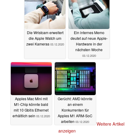
Die Wristcam erweitert
Ein internes Memo
die Apple Watch um
deutet auf neue Apple-
zwei Kameras
Hardware in der
03.12.2020
nächsten Woche
03.12.2020
Apples Mac Mini mit
Gerücht: AMD könnte
M1-Chip könnte bald
an einem
mit 10 Gbit/s Ethernet
Konkurrenten für
erhältlich sein
Apples M1 ARM-SoC
03.12.2020
arbeiten
03.12.2020
Weitere Artikel
anzeigen