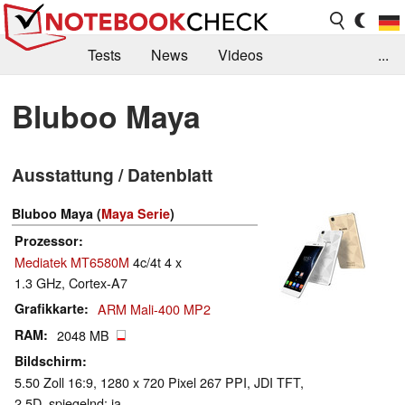
Tests
News
Videos
...
Benchmarks & Tech
Externe Tests
Bluboo Maya
Kaufberatung
Deals
Suche
Jobs
Ausstattung / Datenblatt
Forum
Bluboo Maya (
Maya Serie
)
Prozessor
Mediatek MT6580M
4c/4t 4 x
1.3 GHz, Cortex-A7
Grafikkarte
ARM Mali-400 MP2
RAM
2048 MB
Bildschirm
5.50 Zoll 16:9, 1280 x 720 Pixel 267 PPI, JDI TFT,
2.5D, spiegelnd: ja