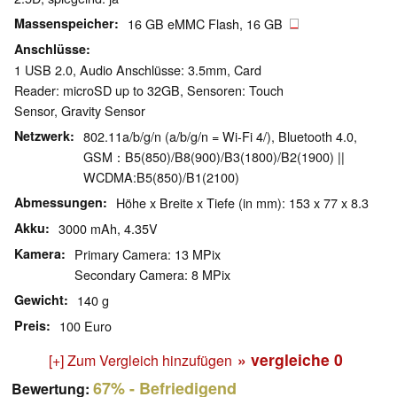
Massenspeicher
16 GB eMMC Flash, 16 GB
Anschlüsse
1 USB 2.0, Audio Anschlüsse: 3.5mm, Card
Reader: microSD up to 32GB, Sensoren: Touch
Sensor, Gravity Sensor
Netzwerk
802.11a/b/g/n (a/b/g/n = Wi-Fi 4/), Bluetooth 4.0,
GSM：B5(850)/B8(900)/B3(1800)/B2(1900) ||
WCDMA:B5(850)/B1(2100)
Abmessungen
Höhe x Breite x Tiefe (in mm): 153 x 77 x 8.3
Akku
3000 mAh, 4.35V
Kamera
Primary Camera: 13 MPix
Secondary Camera: 8 MPix
Gewicht
140 g
Preis
100 Euro
» vergleiche
0
[+] Zum Vergleich hinzufügen
67%
- Befriedigend
Bewertung: