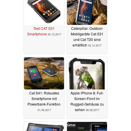
Test CAT S31
Caterpillar: Outdoor-
Smartphone
Mobilgeräte Cat S31
30.12.2017
und Cat T20 sind
erhältlich
05.12.2017
Cat S41: Robustes
Apple iPhone 8: Full-
Smartphone mit
Screen-Front im
Powerbank-Funktion
Rugged-Gehäuse zu
sehen
01.09.2017
08.08.2017