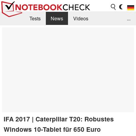
Tests
News
Videos
...
Benchmarks & Tech
Externe Tests
Kaufberatung
Deals
Suche
Jobs
Forum
IFA 2017 | Caterpillar T20: Robustes
Windows 10-Tablet für 650 Euro