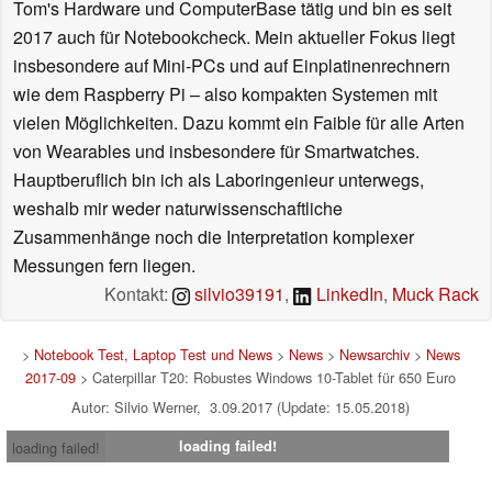
Tom's Hardware und ComputerBase tätig und bin es seit
2017 auch für Notebookcheck. Mein aktueller Fokus liegt
insbesondere auf Mini-PCs und auf Einplatinenrechnern
wie dem Raspberry Pi – also kompakten Systemen mit
vielen Möglichkeiten. Dazu kommt ein Faible für alle Arten
von Wearables und insbesondere für Smartwatches.
Hauptberuflich bin ich als Laboringenieur unterwegs,
weshalb mir weder naturwissenschaftliche
Zusammenhänge noch die Interpretation komplexer
Messungen fern liegen.
Kontakt:
silvio39191
,
LinkedIn
,
Muck Rack
>
Notebook Test, Laptop Test und News
>
News
>
Newsarchiv
>
News
2017-09
> Caterpillar T20: Robustes Windows 10-Tablet für 650 Euro
Autor: Silvio Werner, 3.09.2017 (Update: 15.05.2018)
loading failed!
loading failed!