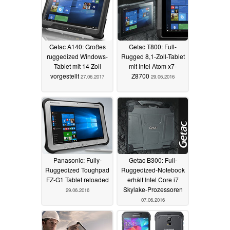
Getac A140: Großes
Getac T800: Full-
ruggedized Windows-
Rugged 8,1-Zoll-Tablet
Tablet mit 14 Zoll
mit Intel Atom x7-
vorgestellt
Z8700
27.06.2017
29.06.2016
Panasonic: Fully-
Getac B300: Full-
Ruggedized Toughpad
Ruggedized-Notebook
FZ-G1 Tablet reloaded
erhält Intel Core i7
Skylake-Prozessoren
29.06.2016
07.06.2016