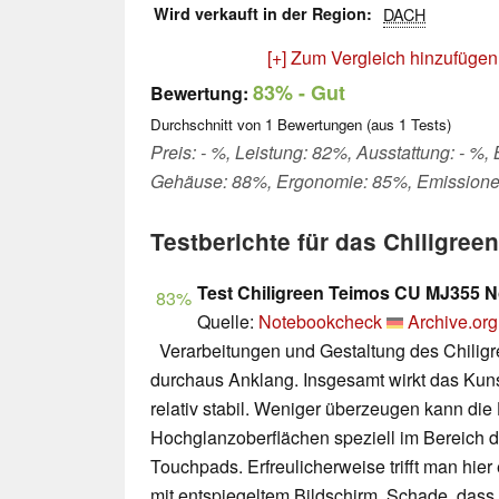
Wird verkauft in der Region
DACH
[+] Zum Vergleich hinzufügen
83%
- Gut
Bewertung:
Durchschnitt von
1
Bewertungen (aus
1
Tests)
Preis: - %, Leistung: 82%, Ausstattung: - %,
Gehäuse: 88%, Ergonomie: 85%, Emission
Testberichte für das Chiligre
Test Chiligreen Teimos CU MJ355 
83%
Quelle:
Notebookcheck
Archive.org
Verarbeitungen und Gestaltung des Chilig
durchaus Anklang. Insgesamt wirkt das Kuns
relativ stabil. Weniger überzeugen kann die 
Hochglanzoberflächen speziell im Bereich 
Touchpads. Erfreulicherweise trifft man hier
mit entspiegeltem Bildschirm. Schade, dass d