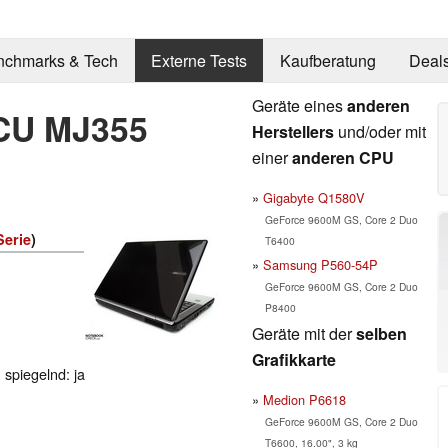
nchmarks & Tech
Externe Tests
Kaufberatung
Deal
Geräte eines
anderen
 CU MJ355
Herstellers
und/oder mit
einer
anderen CPU
Gigabyte Q1580V
GeForce 9600M GS, Core 2 Duo
Serie
)
T6400
Samsung P560-54P
GeForce 9600M GS, Core 2 Duo
P8400
Geräte mit der
selben
Grafikkarte
 spiegelnd: ja
Medion P6618
GeForce 9600M GS, Core 2 Duo
T6600, 16.00", 3 kg