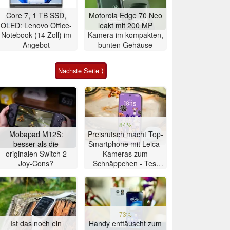
Core 7, 1 TB SSD,
Motorola Edge 70 Neo
OLED: Lenovo Office-
leakt mit 200 MP
Notebook (14 Zoll) im
Kamera im kompakten,
Angebot
bunten Gehäuse
Nächste Seite ⟩
84%
Mobapad M12S:
Preisrutsch macht Top-
besser als die
Smartphone mit Leica-
originalen Switch 2
Kameras zum
Joy-Cons?
Schnäppchen - Test
Xiaomi 17T
73%
Ist das noch ein
Handy enttäuscht zum