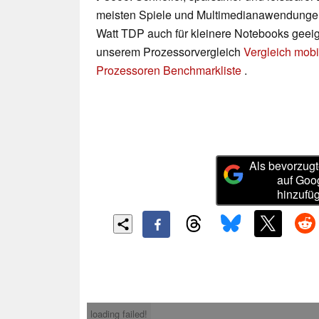
meisten Spiele und Multimedianawendungen
Watt TDP auch für kleinere Notebooks geeign
unserem Prozessorvergleich
Vergleich mobi
Prozessoren Benchmarkliste
.
Als bevorzugt
auf Goo
hinzufü
loading failed!