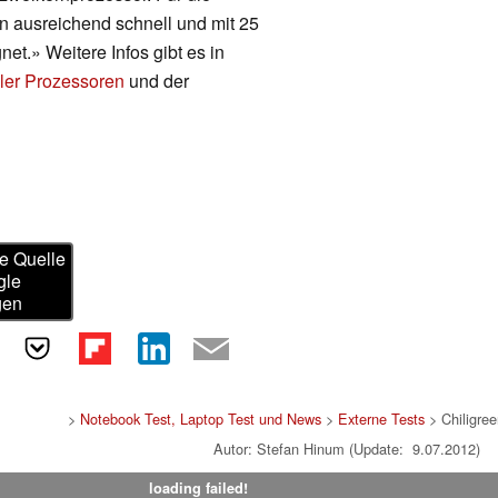
 ausreichend schnell und mit 25
et.» Weitere Infos gibt es in
ler Prozessoren
und der
e Quelle
gle
gen
>
Notebook Test, Laptop Test und News
>
Externe Tests
> Chiligre
Autor: Stefan Hinum (Update: 9.07.2012)
loading failed!