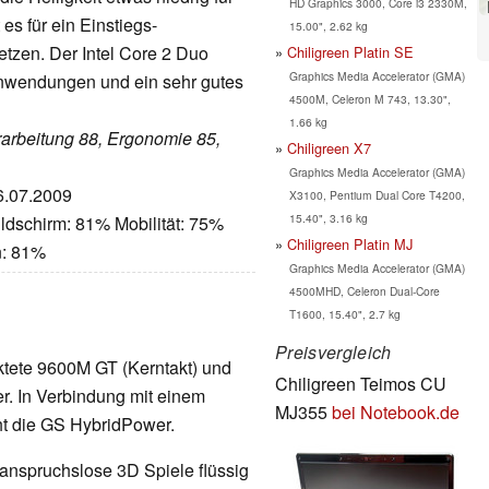
HD Graphics 3000, Core i3 2330M,
es für ein Einstiegs-
15.00", 2.62 kg
etzen. Der Intel Core 2 Duo
Chiligreen Platin SE
Graphics Media Accelerator (GMA)
anwendungen und ein sehr gutes
4500M, Celeron M 743, 13.30",
1.66 kg
erarbeitung 88, Ergonomie 85,
Chiligreen X7
Graphics Media Accelerator (GMA)
06.07.2009
X3100, Pentium Dual Core T4200,
15.40", 3.16 kg
ldschirm: 81% Mobilität: 75%
Chiligreen Platin MJ
n: 81%
Graphics Media Accelerator (GMA)
4500MHD, Celeron Dual-Core
T1600, 15.40", 2.7 kg
Preisvergleich
aktete 9600M GT (Kerntakt) und
Chiligreen Teimos CU
r. In Verbindung mit einem
MJ355
bei Notebook.de
t die GS HybridPower.
 anspruchslose 3D Spiele flüssig