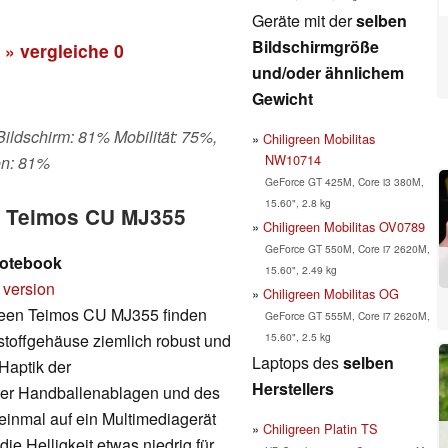
Geräte mit der
selben
Bildschirmgröße
» vergleiche
0
und/oder ähnlichem
Gewicht
 Bildschirm: 81% Mobilität: 75%,
Chiligreen Mobilitas
NW10714
en: 81%
GeForce GT 425M, Core i3 380M,
15.60", 2.8 kg
en Teimos CU MJ355
Chiligreen Mobilitas OV0789
GeForce GT 550M, Core i7 2620M,
Notebook
15.60", 2.49 kg
 version
Chiligreen Mobilitas OG
reen Teimos CU MJ355 finden
GeForce GT 555M, Core i7 2620M,
15.60", 2.5 kg
toffgehäuse ziemlich robust und
Laptops des
selben
Haptik der
Herstellers
der Handballenablagen und des
 einmal auf ein Multimediagerät
Chiligreen Platin TS
ie Helligkeit etwas niedrig für