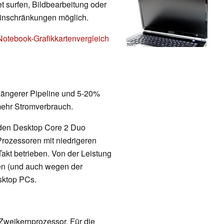
t surfen, Bildbearbeitung oder
Einschränkungen möglich.
Notebook-Grafikkartenvergleich
 längerer Pipeline und 5-20%
mehr Stromverbrauch.
 den Desktop Core 2 Duo
rozessoren mit niedrigeren
kt betrieben. Von der Leistung
en (und auch wegen der
sktop PCs.
 Zweikernprozessor. Für die