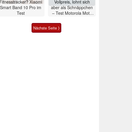
Fitnesstracker? Xiaomi
Vollpreis, lohnt sich
Smart Band 10 Pro im
aber als Schnäppchen
Test
– Test Motorola Moto
G47 Smartphone
Nächste Seite ⟩