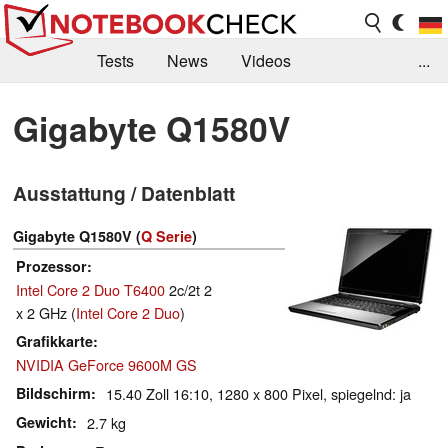
Tests
News
Videos
...
Benchmarks & Tech
Externe Tests
Gigabyte Q1580V
Kaufberatung
Deals
Suche
Jobs
Ausstattung / Datenblatt
Forum
Gigabyte Q1580V (
Q Serie
)
Prozessor
Intel Core 2 Duo T6400
2c/2t 2
x 2 GHz (
Intel Core 2 Duo
)
Grafikkarte
NVIDIA GeForce 9600M GS
Bildschirm
15.40 Zoll 16:10, 1280 x 800 Pixel, spiegelnd: ja
Gewicht
2.7 kg