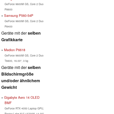
GeForce 9600M GS, Core 2 Duo
P8600
Samsung P560-54P
GeForce 9600M GS, Core 2 Duo
P8400
Geräte mit der
selben
Grafikkarte
Medion P6618
GeForce 9600M GS, Core 2 Duo
T6600, 16.00", 3 kg
Geräte mit der
selben
Bildschirmgröße
und/oder ähnlichem
Gewicht
Gigabyte Aero 14 OLED
BMF
GeForce RTX 4050 Laptop GPU,
Raptor Lake-H i7-13700H, 14.00",