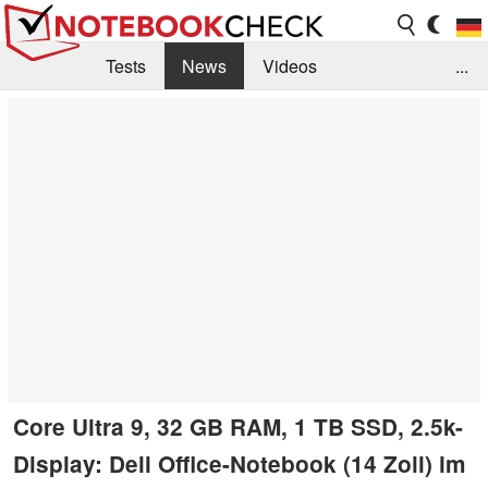
Tests
News
Videos
...
Benchmarks & Tech
Externe Tests
Kaufberatung
Deals
Suche
Jobs
Forum
Core Ultra 9, 32 GB RAM, 1 TB SSD, 2.5k-
Display: Dell Office-Notebook (14 Zoll) im