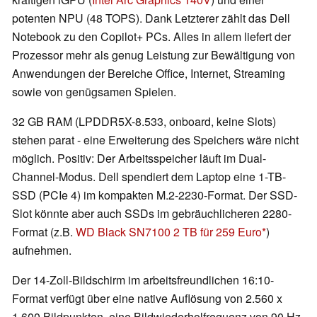
potenten NPU (48 TOPS). Dank Letzterer zählt das Dell
Notebook zu den Copilot+ PCs. Alles in allem liefert der
Prozessor mehr als genug Leistung zur Bewältigung von
Anwendungen der Bereiche Office, Internet, Streaming
sowie von genügsamen Spielen.
32 GB RAM (LPDDR5X-8.533, onboard, keine Slots)
stehen parat - eine Erweiterung des Speichers wäre nicht
möglich. Positiv: Der Arbeitsspeicher läuft im Dual-
Channel-Modus. Dell spendiert dem Laptop eine 1-TB-
SSD (PCIe 4) im kompakten M.2-2230-Format. Der SSD-
Slot könnte aber auch SSDs im gebräuchlicheren 2280-
Format (z.B.
WD Black SN7100 2 TB für 259 Euro
)
aufnehmen.
Der 14-Zoll-Bildschirm im arbeitsfreundlichen 16:10-
Format verfügt über eine native Auflösung von 2.560 x
1.600 Bildpunkten, eine Bildwiederholfrequenz von 90 Hz,