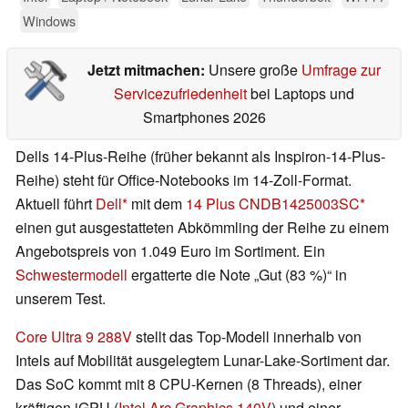
Windows
Jetzt mitmachen:
Unsere große
Umfrage zur
Servicezufriedenheit
bei Laptops und
Smartphones 2026
Dells 14-Plus-Reihe (früher bekannt als Inspiron-14-Plus-
Reihe) steht für Office-Notebooks im 14-Zoll-Format.
Aktuell führt
Dell
mit dem
14 Plus CNDB1425003SC
einen gut ausgestatteten Abkömmling der Reihe zu einem
Angebotspreis von 1.049 Euro im Sortiment. Ein
Schwestermodell
ergatterte die Note „Gut (83 %)“ in
unserem Test.
Core Ultra 9 288V
stellt das Top-Modell innerhalb von
Intels auf Mobilität ausgelegtem Lunar-Lake-Sortiment dar.
Das SoC kommt mit 8 CPU-Kernen (8 Threads), einer
kräftigen iGPU (
Intel Arc Graphics 140V
) und einer