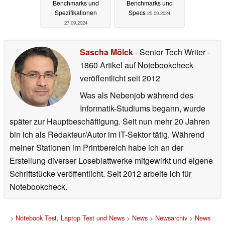
Benchmarks und
Benchmarks und
Spezifikationen
Specs
25.09.2024
27.09.2024
Sascha Mölck
- Senior Tech Writer
-
1860 Artikel auf Notebookcheck
veröffentlicht
seit 2012
Was als Nebenjob während des
Informatik-Studiums begann, wurde
später zur Hauptbeschäftigung. Seit nun mehr 20 Jahren
bin ich als Redakteur/Autor im IT-Sektor tätig. Während
meiner Stationen im Printbereich habe ich an der
Erstellung diverser Loseblattwerke mitgewirkt und eigene
Schriftstücke veröffentlicht. Seit 2012 arbeite ich für
Notebookcheck.
>
Notebook Test, Laptop Test und News
>
News
>
Newsarchiv
>
News