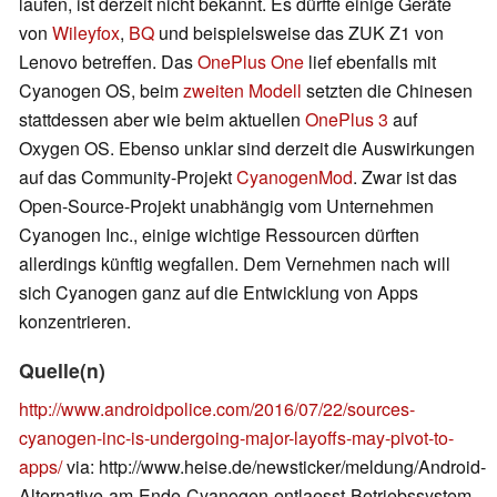
laufen, ist derzeit nicht bekannt. Es dürfte einige Geräte
von
Wileyfox
,
BQ
und beispielsweise das ZUK Z1 von
Lenovo betreffen. Das
OnePlus One
lief ebenfalls mit
Cyanogen OS, beim
zweiten Modell
setzten die Chinesen
stattdessen aber wie beim aktuellen
OnePlus 3
auf
Oxygen OS. Ebenso unklar sind derzeit die Auswirkungen
auf das Community-Projekt
CyanogenMod
. Zwar ist das
Open-Source-Projekt unabhängig vom Unternehmen
Cyanogen Inc., einige wichtige Ressourcen dürften
allerdings künftig wegfallen. Dem Vernehmen nach will
sich Cyanogen ganz auf die Entwicklung von Apps
konzentrieren.
Quelle(n)
http://www.androidpolice.com/2016/07/22/sources-
cyanogen-inc-is-undergoing-major-layoffs-may-pivot-to-
apps/
via: http://www.heise.de/newsticker/meldung/Android-
Alternative-am-Ende-Cyanogen-entlaesst-Betriebssystem-