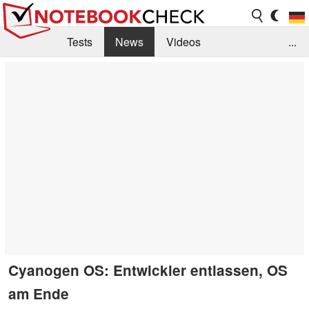
Tests
News
Videos
...
Benchmarks & Tech
Externe Tests
Kaufberatung
Deals
Suche
Jobs
Forum
Cyanogen OS: Entwickler entlassen, OS
am Ende