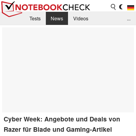
Tests
News
Videos
...
Benchmarks & Tech
Externe Tests
Kaufberatung
Deals
Suche
Jobs
Forum
Cyber Week: Angebote und Deals von
Razer für Blade und Gaming-Artikel