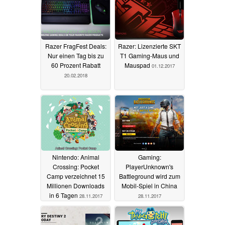
Razer FragFest Deals:
Razer: Lizenzierte SKT
Nur einen Tag bis zu
T1 Gaming-Maus und
60 Prozent Rabatt
Mauspad
01.12.2017
20.02.2018
Nintendo: Animal
Gaming:
Crossing: Pocket
PlayerUnknown's
Camp verzeichnet 15
Battleground wird zum
Millionen Downloads
Mobil-Spiel in China
in 6 Tagen
28.11.2017
28.11.2017