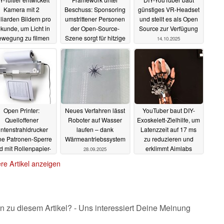
Kamera mit 2
Beschuss: Sponsoring
günstiges VR-Headset
lliarden Bildern pro
umstrittener Personen
und stellt es als Open
kunde, um Licht in
der Open-Source-
Source zur Verfügung
wegung zu filmen
Szene sorgt für hitzige
14.10.2025
Debatten
20.10.2025
15.10.2025
Open Printer:
Neues Verfahren lässt
YouTuber baut DIY-
Quelloffener
Roboter auf Wasser
Exoskelett-Zielhilfe, um
intenstrahldrucker
laufen – dank
Latenzzeit auf 17 ms
ne Patronen-Sperre
Wärmeantriebssystem
zu reduzieren und
d mit Rollenpapier-
erklimmt Aimlabs
28.09.2025
Funktion
Bestenliste
30.09.2025
26.09.2025
re Artikel anzeigen
n zu diesem Artikel? - Uns interessiert Deine Meinung