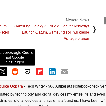
Neuere News
g im
Samsung Galaxy Z TriFold: Leaker bekräftigt
⟩
ieten
Launch-Datum, Samsung soll nur kleine
Auflage planen
s bevorzugte Quelle
auf Google
hinzufügen
buike Okpara
- Tech Writer
- 506 Artikel auf Notebookcheck verö
nated by technology and digital devices my entire life and even 
 simplest digital devices and systems around us. I have been writ