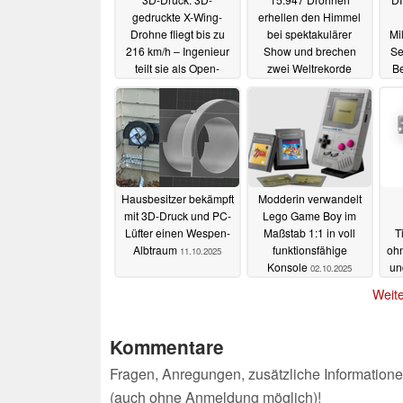
gedruckte X-Wing-
erhellen den Himmel
Drohne fliegt bis zu
bei spektakulärer
Mi
216 km/h – Ingenieur
Show und brechen
Se
teilt sie als Open-
zwei Weltrekorde
Be
Source-Projekt
22.10.2025
27.10.2025
Hausbesitzer bekämpft
Modderin verwandelt
mit 3D-Druck und PC-
Lego Game Boy im
Lüfter einen Wespen-
Maßstab 1:1 in voll
T
Albtraum
funktionsfähige
oh
11.10.2025
Konsole
un
02.10.2025
Weite
Kommentare
Fragen, Anregungen, zusätzliche Informatione
(auch ohne Anmeldung möglich)!