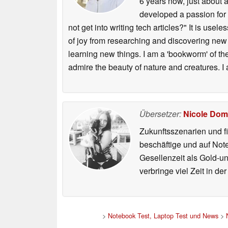
6 years now, just about 
developed a passion for
not get into writing tech articles?" It is use
of joy from researching and discovering new i
learning new things. I am a 'bookworm' of the
admire the beauty of nature and creatures. I
Übersetzer:
Nicole Dom
Zukunftsszenarien und f
beschäftige und auf Not
Gesellenzeit als Gold-u
verbringe viel Zeit in d
>
Notebook Test, Laptop Test und News
>