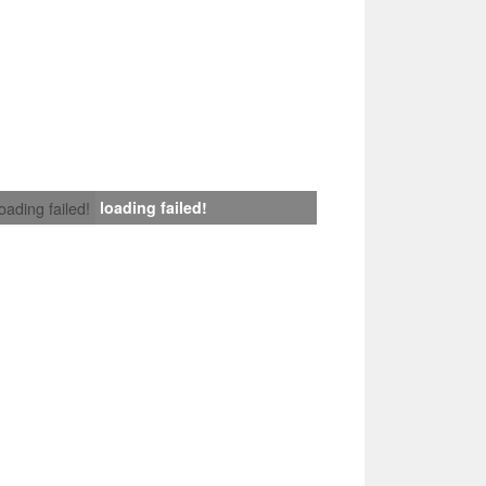
loading failed!
loading failed!