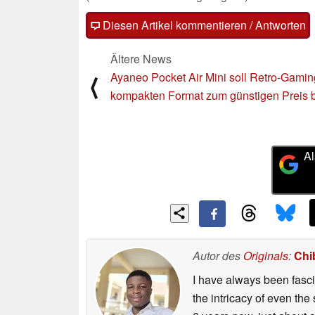
Diesen Artikel kommentieren / Antworten
Ältere News
Ayaneo Pocket Air Mini soll Retro-Gamin
⟨
kompakten Format zum günstigen Preis b
Al
Autor des
Originals
:
Chi
I have always been fasci
the intricacy of even the