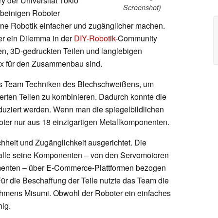
y der Universität Tokio
Screenshot)
ibeinigen Roboter
ttene Robotik einfacher und zugänglicher machen.
er ein Dilemma in der
DIY-Robotik
-Community
en, 3D-gedruckten Teilen und langlebigen
ex für den Zusammenbau sind.
as Team Techniken des Blechschweißens, um
erten Teilen zu kombinieren. Dadurch konnte die
eduziert werden. Wenn man die spiegelbildlichen
boter nur aus 18 einzigartigen Metallkomponenten.
hheit und Zugänglichkeit ausgerichtet. Die
s alle seine Komponenten – von den Servomotoren
ementen – über E-Commerce-Plattformen bezogen
Für die Beschaffung der Teile nutzte das Team die
ehmens Misumi. Obwohl der Roboter ein einfaches
hig.