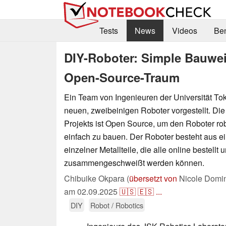
Tests
News
Videos
Be
DIY-Roboter: Simple Bauwe
Open-Source-Traum
Ein Team von Ingenieuren der Universität Tok
neuen, zweibeinigen Roboter vorgestellt. Di
Projekts ist Open Source, um den Roboter ro
einfach zu bauen. Der Roboter besteht aus e
einzelner Metallteile, die alle online bestell
zusammengeschweißt werden können.
Chibuike Okpara (
übersetzt von
Nicole Domin
am
02.09.2025
🇺🇸
🇪🇸
...
DIY
Robot / Robotics