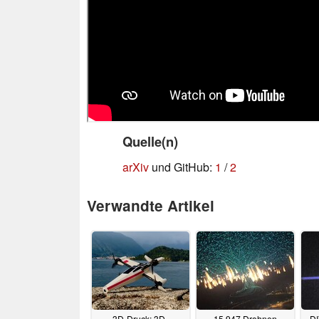
Quelle(n)
arXiv
und GitHub:
1
/
2
Verwandte Artikel
3D-Druck: 3D-
15.947 Drohnen
DI