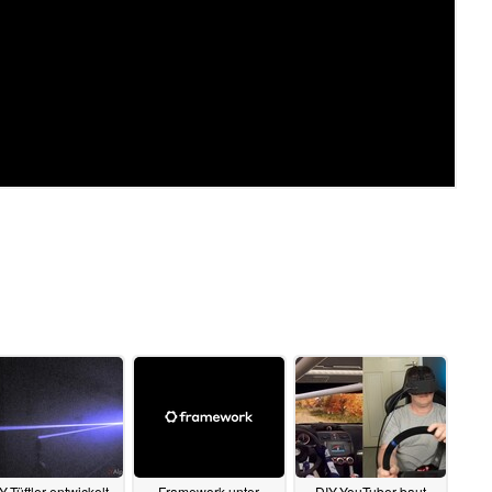
Y-Tüftler entwickelt
Framework unter
DIY-YouTuber baut