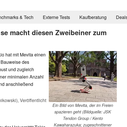
nchmarks & Tech
Externe Tests
Kaufberatung
Deal
ise macht diesen Zweibeiner zum
io hat mit Mevita einen
e Bauweise des
bust und zugleich
iner minimalen Anzahl
t und anschließend
ikowski),
Veröffentlicht
Ein Bild von Mevita, der im Freien
spazieren geht (Bildquelle: JSK
Tendon Group / Kento
Kawaharazuka; zugeschnittener