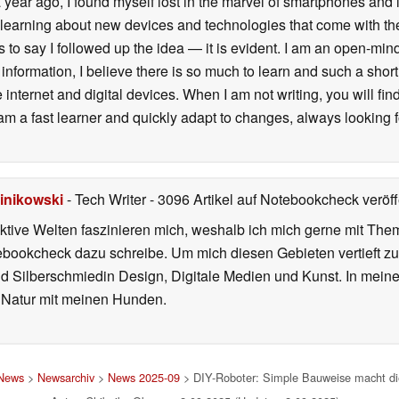
a year ago, I found myself lost in the marvel of smartphones and
 learning about new devices and technologies that come with th
less to say I followed up the idea — it is evident. I am an open-m
nformation, I believe there is so much to learn and such a short l
 internet and digital devices. When I am not writing, you will fin
 am a fast learner and quickly adapt to changes, always looking
inikowski
- Tech Writer
- 3096 Artikel auf Notebookcheck veröff
iktive Welten faszinieren mich, weshalb ich mich gerne mit T
ebookcheck dazu schreibe. Um mich diesen Gebieten vertieft zu
nd Silberschmiedin Design, Digitale Medien und Kunst. In mein
er Natur mit meinen Hunden.
News
>
Newsarchiv
>
News 2025-09
> DIY-Roboter: Simple Bauweise macht d