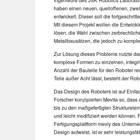
Ingenieure des JSK Robotics Laborator
haben einen neuen, quelloffenen, zwe
entwickelt. Dieser soll die fortgeschri
Mit diesem Projekt wollen die Entwickl
lösen: die Wahl zwischen zerbrechlich
Metallbausätzen, die jedoch zu kompl
Zur Lösung dieses Problems nutzte d
komplexe Formen zu einzelnen, integri
Anzahl der Bauteile für den Roboter r
Teile außer Acht lässt, besteht der Ro
Das Design des Roboters ist auf Einfac
Forscher konzipierten Mevita so, das
bis zu den maßgefertigten Strukturel
und leicht modifiziert werden können. 
Fertigungsplattform meviy des Untern
Design aufweist, ist er sehr leistungsfä