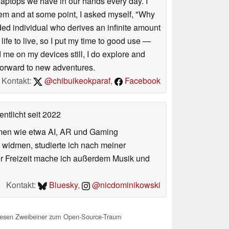
 laptops we have in our hands every day. I
em and at some point, I asked myself, "Why
inded individual who derives an infinite amount
ife to live, so I put my time to good use —
d me on my devices still, I do explore and
 forward to new adventures.
Kontakt:
@chibuikeokparaf
,
Facebook
entlicht
seit 2022
hemen wie etwa AI, AR und Gaming
 widmen, studierte ich nach meiner
er Freizeit mache ich außerdem Musik und
Kontakt:
Bluesky
,
@nicdominikowski
iesen Zweibeiner zum Open-Source-Traum