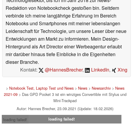
Technologiesektor, bis ich im Jahr 2018 zur News-
Redaktion von Notebookcheck gestoßen bin. Seitdem
verbinde ich meine langjährige Erfahrung im Bereich
Notebooks und Smartphones mit meiner lebenslangen
Leidenschaft für Technologie, um unsere Leser über neue
Entwicklungen am Markt zu informieren. Mein Design-
Hintergrund als Art Director einer Werbeagentur erlaubt
mir darüber hinaus tiefe Einblicke in die Eigenheiten
dieser Branche.
Kontakt:
@HannesBrecher
,
LinkedIn
,
Xing
>
Notebook Test, Laptop Test und News
>
News
>
Newsarchiv
>
News
2021-09
> Das GPD Pocket 3 ist ein winziges Convertible mit Stylus und
Mini-Trackpad
Autor: Hannes Brecher, 23.09.2021 (Update: 18.02.2026)
loading failed!
loading failed!