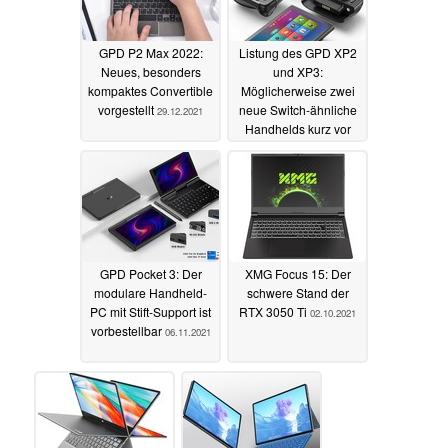
GPD P2 Max 2022:
Listung des GPD XP2
Neues, besonders
und XP3:
kompaktes Convertible
Möglicherweise zwei
vorgestellt
neue Switch-ähnliche
29.12.2021
Handhelds kurz vor
Launch
22.11.2021
GPD Pocket 3: Der
XMG Focus 15: Der
modulare Handheld-
schwere Stand der
PC mit Stift-Support ist
RTX 3050 Ti
02.10.2021
vorbestellbar
06.11.2021