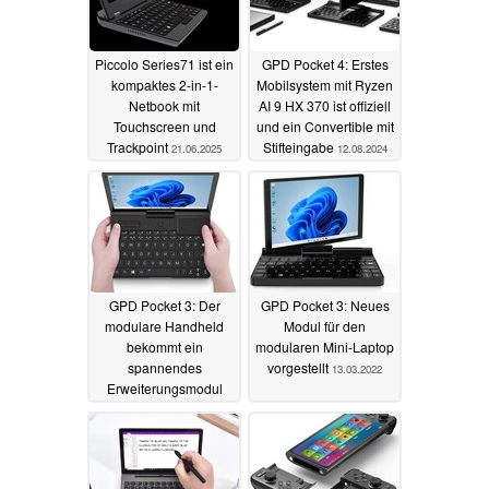
Piccolo Series71 ist ein
GPD Pocket 4: Erstes
kompaktes 2-in-1-
Mobilsystem mit Ryzen
Netbook mit
AI 9 HX 370 ist offiziell
Touchscreen und
und ein Convertible mit
Trackpoint
Stifteingabe
21.06.2025
12.08.2024
GPD Pocket 3: Der
GPD Pocket 3: Neues
modulare Handheld
Modul für den
bekommt ein
modularen Mini-Laptop
spannendes
vorgestellt
13.03.2022
Erweiterungsmodul
16.04.2022