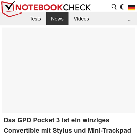
Tests
News
Videos
...
Benchmarks & Tech
Externe Tests
Kaufberatung
Deals
Suche
Jobs
Forum
Das GPD Pocket 3 ist ein winziges
Convertible mit Stylus und Mini-Trackpad