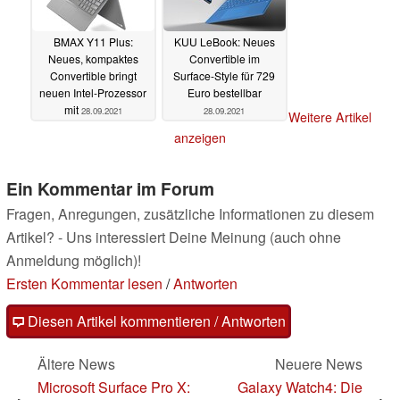
BMAX Y11 Plus:
KUU LeBook: Neues
Neues, kompaktes
Convertible im
Convertible bringt
Surface-Style für 729
neuen Intel-Prozessor
Euro bestellbar
mit
28.09.2021
28.09.2021
Weitere Artikel
anzeigen
Ein Kommentar im Forum
Fragen, Anregungen, zusätzliche Informationen zu diesem
Artikel? - Uns interessiert Deine Meinung (auch ohne
Anmeldung möglich)!
Ersten Kommentar lesen
/
Antworten
Diesen Artikel kommentieren / Antworten
Ältere News
Neuere News
Microsoft Surface Pro X:
Galaxy Watch4: Die