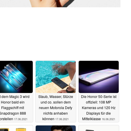
t dem Magic 3 wird
Staub, Wasser, Stürze
Die Honor 50-Serie ist
Honor bald ein
und co. sollen dem
offiziell: 108 MP
Flaggschiff mit
neuen Motorola Defy
Kameras und 120 Hz
Snapdragon 888
nichts anhaben
Displays für die
orstellen
können
Mittelklasse
17.06.2021
17.06.2021
16.06.2021