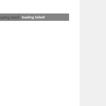
loading failed!
loading failed!