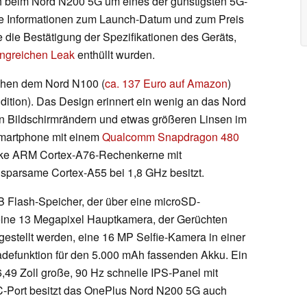
ch beim Nord N200 5G um eines der günstigsten 5G-
e Informationen zum Launch-Datum und zum Preis
 die Bestätigung der Spezifikationen des Geräts,
angreichen Leak
enthüllt wurden.
schen dem Nord N100 (
ca. 137 Euro auf Amazon
)
dition). Das Design erinnert ein wenig an das Nord
 Bildschirmrändern und etwas größeren Linsen im
Smartphone mit einem
Qualcomm Snapdragon 480
tarke ARM Cortex-A76-Rechenkerne mit
sparsame Cortex-A55 bei 1,8 GHz besitzt.
B Flash-Speicher, der über eine microSD-
 eine 13 Megapixel Hauptkamera, der Gerüchten
gestellt werden, eine 16 MP Selfie-Kamera in einer
adefunktion für den 5.000 mAh fassenden Akku. Ein
 6,49 Zoll große, 90 Hz schnelle IPS-Panel mit
Port besitzt das OnePlus Nord N200 5G auch