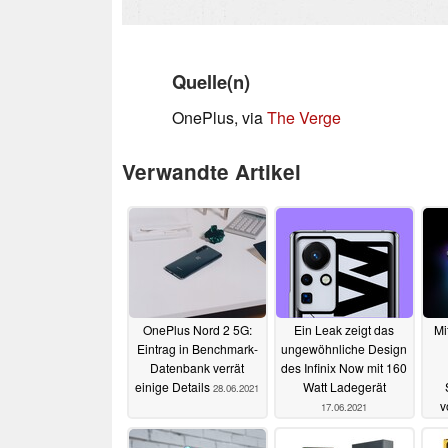
Quelle(n)
OnePlus, via
The Verge
Verwandte Artikel
OnePlus Nord 2 5G:
Ein Leak zeigt das
Mi
Eintrag in Benchmark-
ungewöhnliche Design
Datenbank verrät
des Infinix Now mit 160
einige Details
Watt Ladegerät
28.06.2021
v
17.06.2021