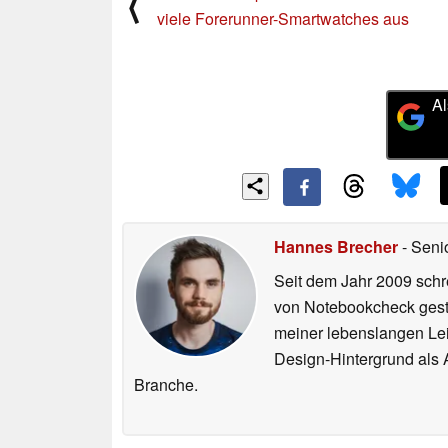
⟨
viele Forerunner-Smartwatches aus
Al
Hannes Brecher
- Seni
Seit dem Jahr 2009 schre
von Notebookcheck gest
meiner lebenslangen Lei
Design-Hintergrund als A
Branche.