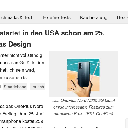
nchmarks & Tech
Externe Tests
Kaufberatung
Deal
tartet in den USA schon am 25.
das Design
er nicht vollständig
 dass das Gerät in den
ältlich sein wird,
 zu sehen ist.
1
Smartphone
Launch
Das OnePlus Nord N200 5G bietet
 dass das OnePlus Nord
einige interessante Features zum
Freitag, dem 25. Juni
attraktiven Preis. (Bild: OnePlus)
-Smartphone kostet 239