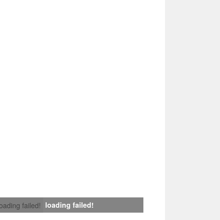
loading failed!
loading failed!