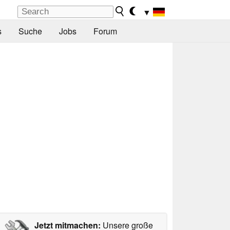
▼
s
Suche
Jobs
Forum
Jetzt mitmachen:
Unsere große