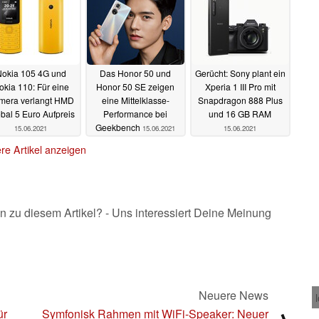
okia 105 4G und
Das Honor 50 und
Gerücht: Sony plant ein
okia 110: Für eine
Honor 50 SE zeigen
Xperia 1 III Pro mit
mera verlangt HMD
eine Mittelklasse-
Snapdragon 888 Plus
bal 5 Euro Aufpreis
Performance bei
und 16 GB RAM
Geekbench
15.06.2021
15.06.2021
15.06.2021
re Artikel anzeigen
n zu diesem Artikel? - Uns interessiert Deine Meinung
Neuere News
ür
Symfonisk Rahmen mit WiFi-Speaker: Neuer