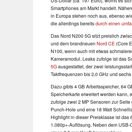
US-Dollar (ca. 197 Euro), womit es si
Smartphones am Markt handelt. Näher
in Europa stehen noch aus, ebenso wie
die allerdings bereits
durch einen umf
Das Nord N200 5G sitzt preislich zwi
und dem brandneuen
Nord CE
(Core E
N100, wenn auch mit etwas schmaleren
Kameramodul. Leaks zufolge ist das 
5G
ausgestattet, der zwei leistungss
Taktfrequenzen bis 2,0 GHz und sechs 
Dazu gibts 4 GB Arbeitsspeicher, 64 G
Speicherkarte erweitert werden kann,
zufolge zwei 2 MP Sensoren zur Seite 
Punch-Hole und eine 18 Watt Schnelll
Highlight in dieser Preisklasse ist das
1.080p+-Auflösung. Neben dem USB-C-