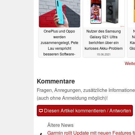
OnePlus und Oppo
Nutzer des Samsung
N
werden
Galaxy S21 Ultra
N
zusammengelegt, Pete
berichten über ein
Ka
Lau verspricht
kurioses Akku-Problem
Glo
besseren Software-
15.06.2021
Support
16.06.2021
Weite
Kommentare
Fragen, Anregungen, zusätzliche Informatione
(auch ohne Anmeldung möglich)!
Diesen Artikel kommentieren / Antworten
Ältere News
Garmin rollt Update mit neuen Features f