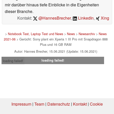
mir darüber hinaus tiefe Einblicke in die Eigenheiten
dieser Branche.
Kontakt:
@HannesBrecher
,
LinkedIn
,
Xing
>
Notebook Test, Laptop Test und News
>
News
>
Newsarchiv
>
News
2021-06
> Gerücht: Sony plant ein Xperia 1 III Pro mit Snapdragon 888
Plus und 16 GB RAM
Autor: Hannes Brecher, 15.06.2021 (Update: 15.06.2021)
loading failed!
loading failed!
Impressum
|
Team
|
Datenschutz
|
Kontakt
|
Cookie
Einstellungen
| 06.08.2026 04:07