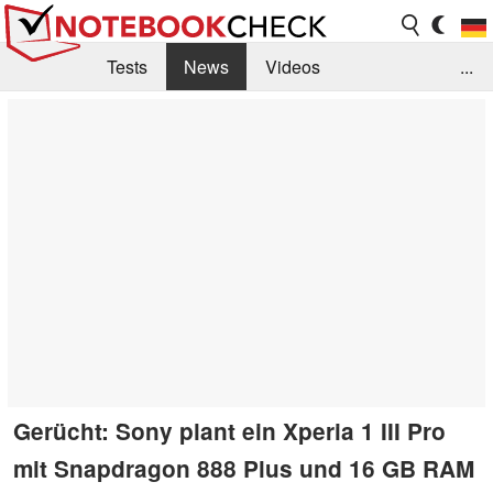
Tests
News
Videos
...
Benchmarks & Tech
Externe Tests
Kaufberatung
Deals
Suche
Jobs
Forum
Gerücht: Sony plant ein Xperia 1 III Pro
mit Snapdragon 888 Plus und 16 GB RAM