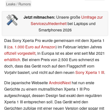
Leaks / Rumors
Jetzt mitmachen:
Unsere große
Umfrage zur
Servicezufriedenheit
bei Laptops und
Smartphones 2026
Das Sony Xperia Pro wurde gemeinsam mit dem Xperia 1
II (
ca. 1.000 Euro auf Amazon
) im Februar letzten Jahres
offiziell vorgestellt
, in Europa ist es aber erst seit Mai 2021
erhältlich
. Bei einem Preis von 2.500 Euro schmerzt es
doch, dass das Gerät noch auf dem Flaggschiff vom
Vorjahr basiert, und nicht auf dem neuen
Sony Xperia 1 III
.
Die japanische Webseite
AndroidNext
hat nun erste
Gerüchte zu einem mutmaßlichen Xperia 1 III Pro
aufgeschnappt, dessen Design fast exakt dem regulären
Xperia 1 III entsprechen soll. Das Gerät wird den
Gerüchten zufolge mit einer neuen Version oder sogar mit