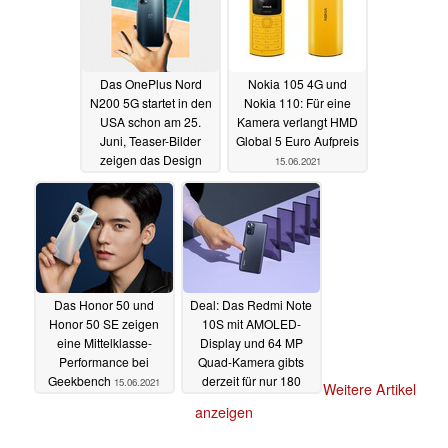
Das OnePlus Nord
Nokia 105 4G und
N200 5G startet in den
Nokia 110: Für eine
USA schon am 25.
Kamera verlangt HMD
Juni, Teaser-Bilder
Global 5 Euro Aufpreis
zeigen das Design
15.06.2021
15.06.2021
Das Honor 50 und
Deal: Das Redmi Note
Honor 50 SE zeigen
10S mit AMOLED-
eine Mittelklasse-
Display und 64 MP
Performance bei
Quad-Kamera gibts
Geekbench
derzeit für nur 180
15.06.2021
Weitere Artikel
Euro
15.06.2021
anzeigen