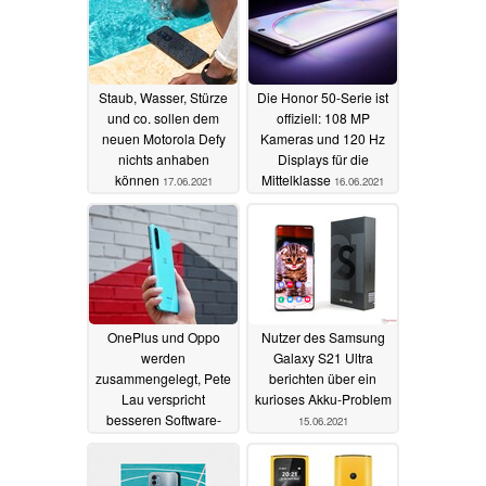
Staub, Wasser, Stürze
Die Honor 50-Serie ist
und co. sollen dem
offiziell: 108 MP
neuen Motorola Defy
Kameras und 120 Hz
nichts anhaben
Displays für die
können
Mittelklasse
17.06.2021
16.06.2021
OnePlus und Oppo
Nutzer des Samsung
werden
Galaxy S21 Ultra
zusammengelegt, Pete
berichten über ein
Lau verspricht
kurioses Akku-Problem
besseren Software-
15.06.2021
Support
16.06.2021