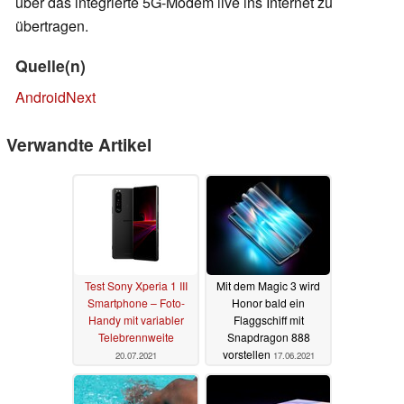
über das integrierte 5G-Modem live ins Internet zu
übertragen.
Quelle(n)
AndroidNext
Verwandte Artikel
Test Sony Xperia 1 III
Mit dem Magic 3 wird
Smartphone – Foto-
Honor bald ein
Handy mit variabler
Flaggschiff mit
Telebrennweite
Snapdragon 888
vorstellen
20.07.2021
17.06.2021