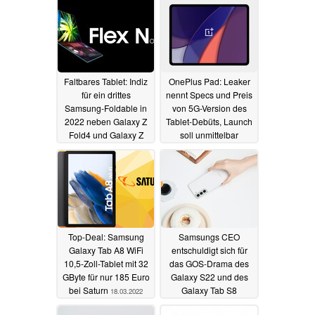
05.05.2022
Faltbares Tablet: Indiz
OnePlus Pad: Leaker
für ein drittes
nennt Specs und Preis
Samsung-Foldable in
von 5G-Version des
2022 neben Galaxy Z
Tablet-Debüts, Launch
Fold4 und Galaxy Z
soll unmittelbar
Flip4
bevorstehen
24.03.2022
24.03.2022
Top-Deal: Samsung
Samsungs CEO
Galaxy Tab A8 WiFi
entschuldigt sich für
10,5-Zoll-Tablet mit 32
das GOS-Drama des
GByte für nur 185 Euro
Galaxy S22 und des
bei Saturn
Galaxy Tab S8
18.03.2022
16.03.2022