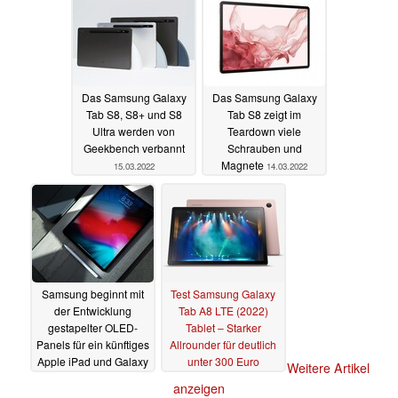
Das Samsung Galaxy
Das Samsung Galaxy
Tab S8, S8+ und S8
Tab S8 zeigt im
Ultra werden von
Teardown viele
Geekbench verbannt
Schrauben und
Magnete
15.03.2022
14.03.2022
Samsung beginnt mit
Test Samsung Galaxy
der Entwicklung
Tab A8 LTE (2022)
gestapelter OLED-
Tablet – Starker
Panels für ein künftiges
Allrounder für deutlich
Apple iPad und Galaxy
unter 300 Euro
Weitere Artikel
Tab
03.03.2022
17.02.2022
anzeigen