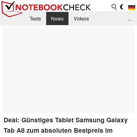
Tests
News
Videos
...
Benchmarks & Tech
Externe Tests
Kaufberatung
Deals
Suche
Jobs
Forum
Deal: Günstiges Tablet Samsung Galaxy
Tab A8 zum absoluten Bestpreis im