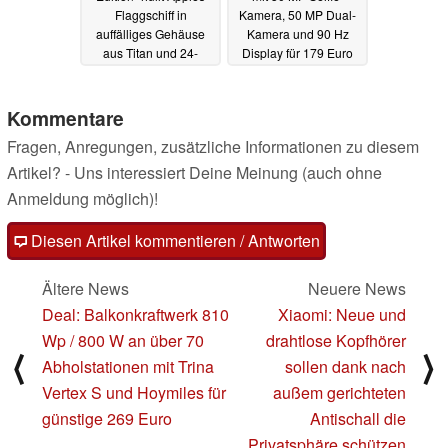
Flaggschiff in
Kamera, 50 MP Dual-
auffälliges Gehäuse
Kamera und 90 Hz
aus Titan und 24-
Display für 179 Euro
Karat-Gold
16.04.2024
16.04.2024
Kommentare
Fragen, Anregungen, zusätzliche Informationen zu diesem
Artikel? - Uns interessiert Deine Meinung (auch ohne
Anmeldung möglich)!
Diesen Artikel kommentieren / Antworten
Ältere News
Neuere News
Deal: Balkonkraftwerk 810
Xiaomi: Neue und
Wp / 800 W an über 70
drahtlose Kopfhörer
⟨
⟩
Abholstationen mit Trina
sollen dank nach
Vertex S und Hoymiles für
außem gerichteten
günstige 269 Euro
Antischall die
Privatsphäre schützen