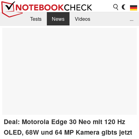
Tests
News
Videos
...
Benchmarks & Tech
Externe Tests
Kaufberatung
Deals
Suche
Jobs
Forum
Deal: Motorola Edge 30 Neo mit 120 Hz
OLED, 68W und 64 MP Kamera gibts jetzt