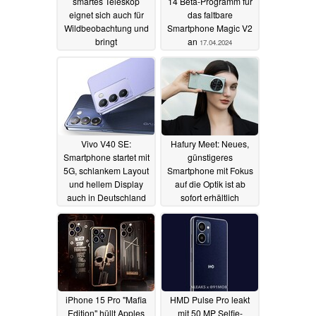
smartes Teleskop
14 Beta-Programm für
eignet sich auch für
das faltbare
Wildbeobachtung und
Smartphone Magic V2
bringt
an
17.04.2024
Bildstabilisierung und
Smartphone-App mit
17.04.2024
Vivo V40 SE:
Hafury Meet: Neues,
Smartphone startet mit
günstigeres
5G, schlankem Layout
Smartphone mit Fokus
und hellem Display
auf die Optik ist ab
auch in Deutschland
sofort erhältlich
17.04.2024
17.04.2024
iPhone 15 Pro "Mafia
HMD Pulse Pro leakt
Edition" hüllt Apples
mit 50 MP Selfie-