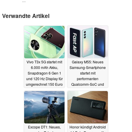
...
Verwandte Artikel
Vivo T3x 5G startet mit
Galaxy M55: Neues
6.000 mAh Akku,
Samsung-Smartphone
Snapdragon 6 Gen 1
startet mit
und 120 Hz Display für
performanten
umgerechnet 150 Euro
Qualcomm-SoC und
hochauflösender
17.04.2024
Frontkamera in Europa
17.04.2024
Excope DT1: Neues,
Honor kündigt Android