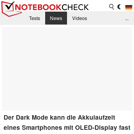
Tests
News
Videos
...
Benchmarks & Tech
Externe Tests
Kaufberatung
Deals
Suche
Jobs
Forum
Der Dark Mode kann die Akkulaufzeit
eines Smartphones mit OLED-Display fast