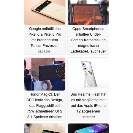
Google enthüllt das
Oppo-Smartphones
Pixel 6 & Pixel 6 Pro
erhalten Under-
mit brandneuem
Screen-Kameras und
Tensor-Prozessor
magnetische
Ladekabel, laut neuer
02.08.2021
Leaks
02.08.2021
Honor Magic3: Der
Das Realme Flash hat
CEO leakt das Design,
es mit MagDart direkt
das Flaggschiff soll
auf das Apple iPhone
75% schnelleren UFS
12 abgesehen
3.1-Speicher erhalten
02.08.2021
02.08.2021