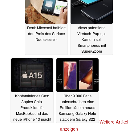
Deal: Microsoft halbiert
Vivos patentierte
den Preis des Surface
Vierfach-Pop-up-
Duo
Kamera soll
02.08.2021
Smartphones mit
Super-Zoom
ermöglichen
02.08.2021
Kontaminiertes Gas:
Über 9.000 Fans
Apples Chip-
unterschreiben eine
Produktion für
Petition für ein neues
MacBooks und das
Samsung Galaxy Note
neue iPhone 13 macht
statt dem Galaxy S22
Weitere Artikel
Probleme
30.07.2021
30.07.2021
anzeigen