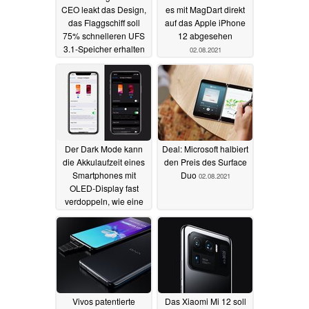
CEO leakt das Design,
es mit MagDart direkt
das Flaggschiff soll
auf das Apple iPhone
75% schnelleren UFS
12 abgesehen
3.1-Speicher erhalten
02.08.2021
02.08.2021
Der Dark Mode kann
Deal: Microsoft halbiert
die Akkulaufzeit eines
den Preis des Surface
Smartphones mit
Duo
02.08.2021
OLED-Display fast
verdoppeln, wie eine
Studie zeigt
02.08.2021
Vivos patentierte
Das Xiaomi Mi 12 soll