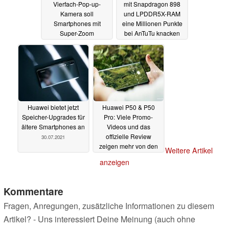
Vierfach-Pop-up-
mit Snapdragon 898
Kamera soll
und LPDDR5X-RAM
Smartphones mit
eine Millionen Punkte
Super-Zoom
bei AnTuTu knacken
ermöglichen
02.08.2021
30.07.2021
Huawei bietet jetzt
Huawei P50 & P50
Speicher-Upgrades für
Pro: Viele Promo-
ältere Smartphones an
Videos und das
offizielle Review
30.07.2021
zeigen mehr von den
Weitere Artikel
Flaggschiffen
30.07.2021
anzeigen
Kommentare
Fragen, Anregungen, zusätzliche Informationen zu diesem
Artikel? - Uns interessiert Deine Meinung (auch ohne