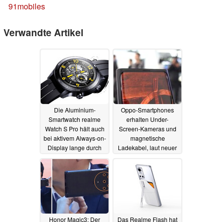
91mobiles
Verwandte Artikel
Die Aluminium-
Oppo-Smartphones
Smartwatch realme
erhalten Under-
Watch S Pro hält auch
Screen-Kameras und
bei aktivem Always-on-
magnetische
Display lange durch
Ladekabel, laut neuer
Leaks
17.08.2021
02.08.2021
Honor Magic3: Der
Das Realme Flash hat