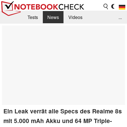
Tests
News
Videos
...
Benchmarks & Tech
Externe Tests
Kaufberatung
Deals
Suche
Jobs
Forum
Ein Leak verrät alle Specs des Realme 8s
mit 5.000 mAh Akku und 64 MP Triple-