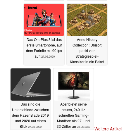
27.05.2020
Das OnePlus 8 ist das
Anno History
erste Smartphone, auf
Collection: Ubisoft
dem Fortnite mit 90 fps
packt vier
läuft
Strategiespiel-
27.05.2020
Klassiker in ein Paket
mit Grafik- &
Multiplayer-Updates
27.05.2020
Das sind die
Acer bietet seine
Unterschiede zwischen
neuen, 240 Hz
dem Razer Blade 2019
schnellen Gaming-
und 2020 auf einen
Monitore als 27- und
Blick
32-Zöller an
27.05.2020
25.05.2020
Weitere Artikel