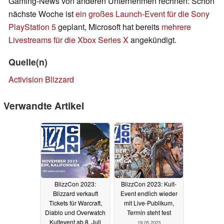
Gaming-News von anderen Unternehmen rechnen: Schon
nächste Woche ist
ein großes Launch-Event für die Sony
PlayStation 5
geplant, Microsoft hat bereits
mehrere
Livestreams für die Xbox Series X
angekündigt.
Quelle(n)
Activision Blizzard
Verwandte Artikel
BlizzCon 2023:
BlizzCon 2023: Kult-
Blizzard verkauft
Event endlich wieder
Tickets für Warcraft,
mit Live-Publikum,
Diablo und Overwatch
Termin steht fest
Kultevent ab 8. Juli
19.05.2023