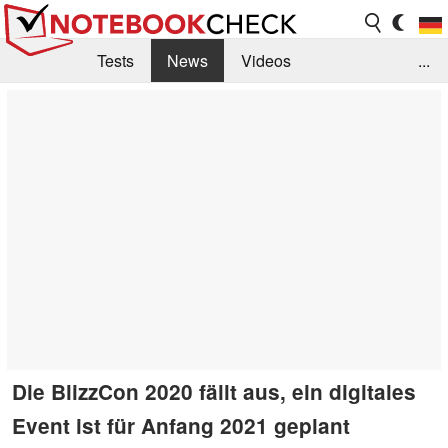
Tests
News
Videos
...
Benchmarks & Tech
Externe Tests
Kaufberatung
Deals
Suche
Jobs
Forum
Die BlizzCon 2020 fällt aus, ein digitales
Event ist für Anfang 2021 geplant