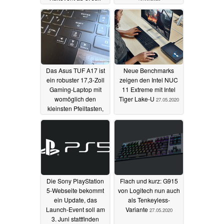
30.06.2023
Das Asus TUF A17 ist
Neue Benchmarks
ein robuster 17,3-Zoll
zeigen den Intel NUC
Gaming-Laptop mit
11 Extreme mit Intel
womöglich den
Tiger Lake-U
27.05.2020
kleinsten Pfeiltasten,
die wir je gesehen
haben
29.05.2020
Die Sony PlayStation
Flach und kurz: G915
5-Webseite bekommt
von Logitech nun auch
ein Update, das
als Tenkeyless-
Launch-Event soll am
Variante
27.05.2020
3. Juni stattfinden