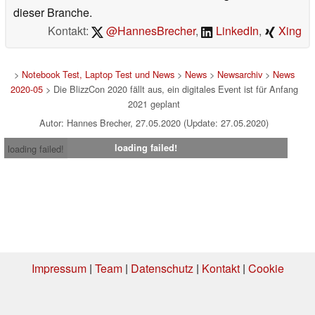
dieser Branche.
Kontakt:
@HannesBrecher
,
LinkedIn
,
Xing
>
Notebook Test, Laptop Test und News
>
News
>
Newsarchiv
>
News
2020-05
> Die BlizzCon 2020 fällt aus, ein digitales Event ist für Anfang
2021 geplant
Autor: Hannes Brecher, 27.05.2020 (Update: 27.05.2020)
loading failed!
loading failed!
Impressum
|
Team
|
Datenschutz
|
Kontakt
|
Cookie
Einstellungen
| 07.08.2026 16:20
* Beim Kauf über einen Affiliate-Link kann Notebookcheck eine Vergütung