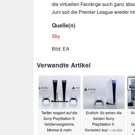
die virtuellen Fanränge auch ganz abs
Juni soll die Premier League wieder m
Quelle(n)
Sky
Bild: EA
Verwandte Artikel
Twitter reagiert auf die
Endlich: So sehen die
Xi
Sony PlayStation 5:
beiden Sony
Größenvergleiche,
PlayStation 5-
Ga
Memes & mehr
Konsolen aus
11.06.2020