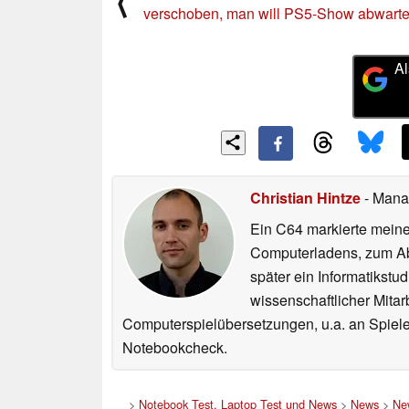
⟨
verschoben, man will PS5-Show abwart
Al
Christian Hintze
- Mana
Ein C64 markierte meinen
Computerladens, zum Abs
später ein Informatikstu
wissenschaftlicher Mitar
Computerspielübersetzungen, u.a. an Spiele
Notebookcheck.
>
Notebook Test, Laptop Test und News
>
News
>
Ne