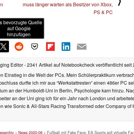
⟩
en
muss länger warten als Besitzer von Xbox,
PS & PC
s bevorzugte Quelle
auf Google
hinzufügen
ging Editor
- 2341 Artikel auf Notebookcheck veröffentlicht
seit
 Einstieg in die Welt der PCs. Mein Schülerpraktikum verbrach
chluss durfte ich mir aus “Werkstattresten” einen 486er PC s
dium an der Humboldt-Uni in Berlin, Psychologie kam hinzu. Nac
beiter an der Uni ging ich für ein Jahr nach London und arbeite
n wie Sonic & All-Stars Racing Transformed oder Company of He
wsarchiv
>
News 2020-06
> Fußball mit Fake Fans: EA Sports soll virtuelle F