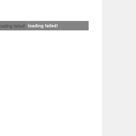
loading failed!
loading failed!