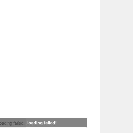
loading failed!
loading failed!