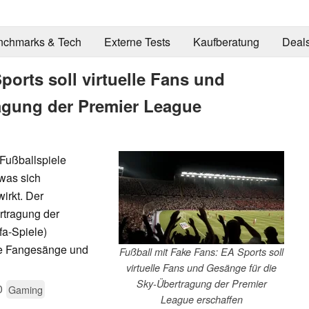
nchmarks & Tech
Externe Tests
Kaufberatung
Deal
ports soll virtuelle Fans und
agung der Premier League
 Fußballspiele
 was sich
irkt. Der
rtragung der
fa-Spiele)
lle Fangesänge und
Fußball mit Fake Fans: EA Sports soll
virtuelle Fans und Gesänge für die
Sky-Übertragung der Premier
0
Gaming
League erschaffen