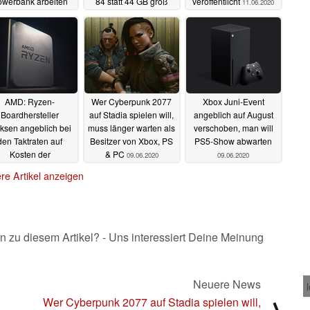
owerbank arbeiten
84 statt 44 GB groß
veröffentlicht
11.06.2020
11.06.2020
11.06.2020
AMD: Ryzen-
Wer Cyberpunk 2077
Xbox Juni-Event
Boardhersteller
auf Stadia spielen will,
angeblich auf August
cksen angeblich bei
muss länger warten als
verschoben, man will
den Taktraten auf
Besitzer von Xbox, PS
PS5-Show abwarten
Kosten der
& PC
09.06.2020
09.06.2020
Lebensspanne
re Artikel anzeigen
09.06.2020
n zu diesem Artikel? - Uns interessiert Deine Meinung
Neuere News
Wer Cyberpunk 2077 auf Stadia spielen will,