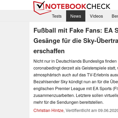
Tests
News
Videos
Be
Fußball mit Fake Fans: EA S
Gesänge für die Sky-Übertr
erschaffen
Nicht nur in Deutschlands Bundesliga finden
coronabedingt derzeit als Geisterspiele statt,
atmosphärisch auch auf das TV-Erlebnis ausw
Bezahlsender Sky kündigt nun an für die Übe
englischen Premier League mit EA Sports (Fi
zusammenzuarbeiten. Letztere sollen virtue
mehr für die Sendungen bereitstellen.
Christian Hintze
,
Veröffentlicht am
09.06.202