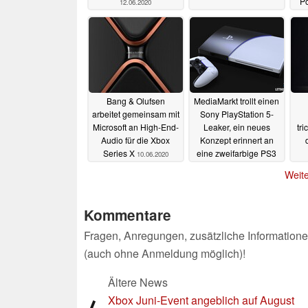
P
12.06.2020
Bang & Olufsen
MediaMarkt trollt einen
arbeitet gemeinsam mit
Sony PlayStation 5-
Microsoft an High-End-
Leaker, ein neues
tri
Audio für die Xbox
Konzept erinnert an
Series X
eine zweifarbige PS3
10.06.2020
09.06.2020
Weite
Kommentare
Fragen, Anregungen, zusätzliche Informatione
(auch ohne Anmeldung möglich)!
Ältere News
Xbox Juni-Event angeblich auf August