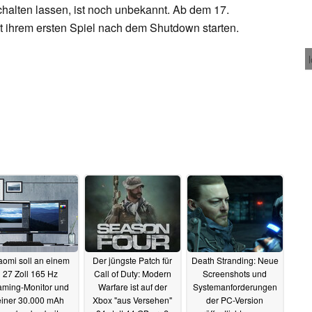
chalten lassen, ist noch unbekannt. Ab dem 17.
it ihrem ersten Spiel nach dem Shutdown starten.
aomi soll an einem
Der jüngste Patch für
Death Stranding: Neue
27 Zoll 165 Hz
Call of Duty: Modern
Screenshots und
ming-Monitor und
Warfare ist auf der
Systemanforderungen
einer 30.000 mAh
Xbox "aus Versehen"
der PC-Version