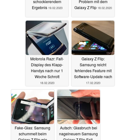
schockierendem
Problem mit dem
Ergebnis
Galaxy Z Flip
19.02.2020
18.02.2020
Motorola Razr: Falt-
Galaxy Z Flip:
Display des Klapp-
Samsung reicht
Handys nach nur 1
fehlendes Feature mit
Woche Schrott
Software-Update nach
18.02.2020
17.02.2020
Fake-Glas: Samsung
Autsch: Glasbruch bei
schummelt beim
nagelneuem Samsung
Galaxy Z Flip wie
Galaxy Z Flip Falt-