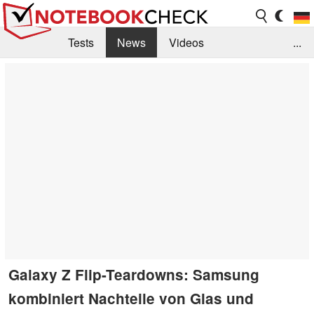
Tests
News
Videos
...
Benchmarks & Tech
Externe Tests
Kaufberatung
Deals
Suche
Jobs
Forum
Galaxy Z Flip-Teardowns: Samsung
kombiniert Nachteile von Glas und