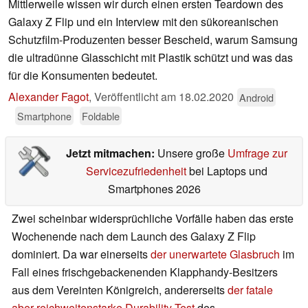
Mittlerweile wissen wir durch einen ersten Teardown des
Galaxy Z Flip und ein Interview mit den sükoreanischen
Schutzfilm-Produzenten besser Bescheid, warum Samsung
die ultradünne Glasschicht mit Plastik schützt und was das
für die Konsumenten bedeutet.
Alexander Fagot
,
Veröffentlicht am
18.02.2020
Android
Smartphone
Foldable
Jetzt mitmachen:
Unsere große
Umfrage zur
Servicezufriedenheit
bei Laptops und
Smartphones 2026
Zwei scheinbar widersprüchliche Vorfälle haben das erste
Wochenende nach dem Launch des Galaxy Z Flip
dominiert. Da war einerseits
der unerwartete Glasbruch
im
Fall eines frischgebackenenden Klapphandy-Besitzers
aus dem Vereinten Königreich, andererseits
der fatale
aber reichweitenstarke Durability-Test
des