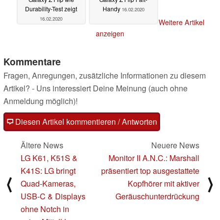
Durability-Test zeigt
Handy
16.02.2020
16.02.2020
Weitere Artikel
anzeigen
Kommentare
Fragen, Anregungen, zusätzliche Informationen zu diesem
Artikel? - Uns interessiert Deine Meinung (auch ohne
Anmeldung möglich)!
Diesen Artikel kommentieren / Antworten
Ältere News
Neuere News
LG K61, K51S &
Monitor II A.N.C.: Marshall
K41S: LG bringt
präsentiert top ausgestattete
⟨
⟩
Quad-Kameras,
Kopfhörer mit aktiver
USB-C & Displays
Geräuschunterdrückung
ohne Notch in