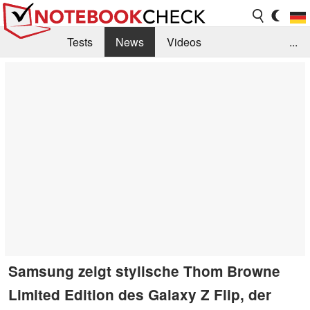
Tests
News
Videos
...
Benchmarks & Tech
Externe Tests
Kaufberatung
Deals
Suche
Jobs
Forum
Samsung zeigt stylische Thom Browne
Limited Edition des Galaxy Z Flip, der