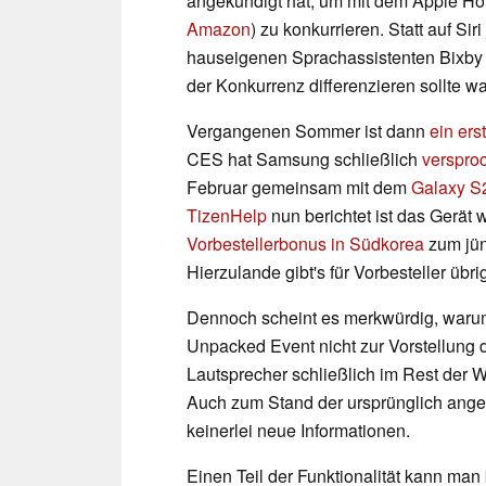
angekündigt hat, um mit dem Apple 
Amazon
) zu konkurrieren. Statt auf Si
hauseigenen Sprachassistenten Bixby s
der Konkurrenz differenzieren sollte war
Vergangenen Sommer ist dann
ein ers
CES hat Samsung schließlich
verspro
Februar gemeinsam mit dem
Galaxy S
TizenHelp
nun berichtet ist das Gerät
Vorbestellerbonus in Südkorea
zum jün
Hierzulande gibt's für Vorbesteller üb
Dennoch scheint es merkwürdig, waru
Unpacked Event nicht zur Vorstellung 
Lautsprecher schließlich im Rest der Wel
Auch zum Stand der ursprünglich angek
keinerlei neue Informationen.
Einen Teil der Funktionalität kann man