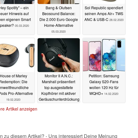
Hey Spotify" – ein
Bang & Olufsen
Sol Republic spendiert
euer Hinweis auf
Beosound Balance:
seinen Amps Air+ TWS
nen eigenen Smart
Die 2.000 Euro Google
ANC & USB-C
28.02.2020
peaker?
Home-Alternative
05.03.2020
05.03.2020
House of Marley
Monitor II A.N.C.:
Petition: Samsung
Redemption: Die
Marshall präsentiert
Galaxy S20-Fans
mweltfreundliche
top ausgestattete
wollen 120 Hz für
Pods Pro-Alternative
Kopfhörer mit aktiver
WQHD+
14.02.2020
Geräuschunterdrückung
19.02.2020
18.02.2020
re Artikel anzeigen
n zu diesem Artikel? - Uns interessiert Deine Meinung