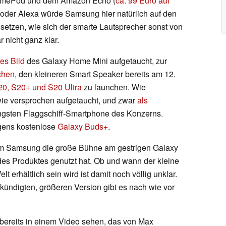
HomePod und dem Amazon Echo (
ca. 99 Euro auf
ri oder Alexa würde Samsung hier natürlich auf den
etzen, wie sich der smarte Lautsprecher sonst von
 nicht ganz klar.
tes Bild
des Galaxy Home Mini aufgetaucht, zur
chen
, den kleineren Smart Speaker bereits am 12.
20, S20+ und S20 Ultra
zu launchen. Wie
 wie versprochen aufgetaucht, und zwar
als
gsten Flaggschiff-Smartphone des Konzerns.
rigens kostenlose
Galaxy Buds+
.
m Samsung die große Bühne am gestrigen Galaxy
des Produktes genutzt hat. Ob und wann der kleine
t erhältlich sein wird ist damit noch völlig unklar.
ündigten, größeren Version gibt es nach wie vor
 bereits in einem Video sehen, das von Max