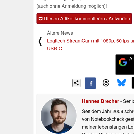
(auch ohne Anmeldung möglich)!
Diesen Artikel kommentieren / Antworten
Ältere News
⟨
Logitech StreamCam mit 1080p, 60 fps u
USB-C
Al
Hannes Brecher
- Seni
Seit dem Jahr 2009 schre
von Notebookcheck gest
meiner lebenslangen Lei