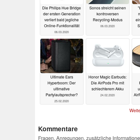
Die Philips Hue Bridge
Sonos streicht seinen
"
der ersten Generation
kontroversen
n
verliert bald jegliche
Recycling-Modus
ei
Online-Funktionalität
S
06.03.2020
06.03.2020
Ultimate Ears
Honor Magic Earbuds:
Hyperboom: Der
Die AirPods Pro mit
ultimative
schlechterem Akku
u
Partylautsprecher?
Air
24.02.2020
25.02.2020
Weite
Kommentare
Fragen, Anregungen, zusätzliche Informatione