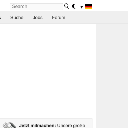
▼
s
Suche
Jobs
Forum
Jetzt mitmachen:
Unsere große