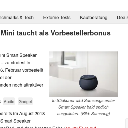
nchmarks & Tech
Externe Tests
Kaufberatung
Deal
ini taucht als Vorbestellerbonus
ini Smart Speaker
– zumindest in
. Februar vorbestellt
ei der
unden noch attraktiver
In Südkorea wird Samsungs erster
0
Audio
Gadget
Smart Speaker bald endlich
ereits im August 2018
ausgeliefert. (Bild: Samsung)
 Smart Speaker