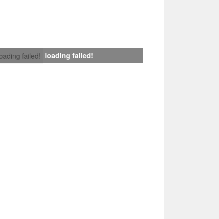
loading failed!
loading failed!