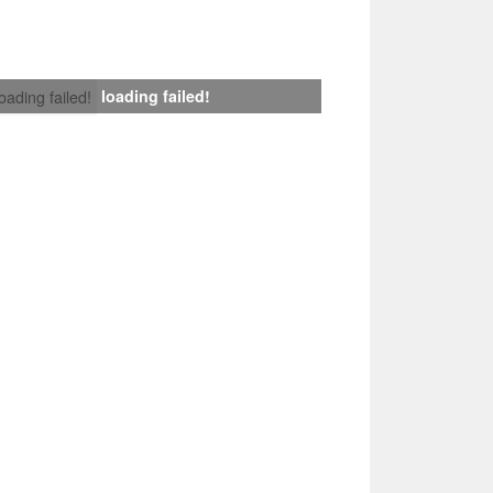
loading failed!
loading failed!