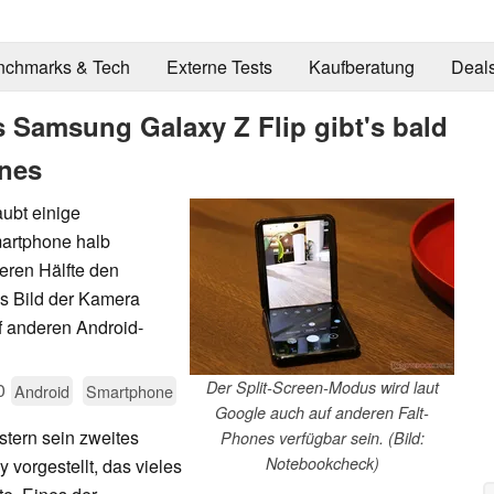
nchmarks & Tech
Externe Tests
Kaufberatung
Deal
 Samsung Galaxy Z Flip gibt's bald
nes
ubt einige
artphone halb
teren Hälfte den
as Bild der Kamera
f anderen Android-
Der Split-Screen-Modus wird laut
0
Android
Smartphone
Google auch auf anderen Falt-
tern sein zweites
Phones verfügbar sein. (Bild:
Notebookcheck)
 vorgestellt, das vieles