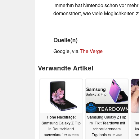
immerhin hat Nintendo schon vor mehr
demonstriert, wie viele Möglichkeiten 
Quelle(n)
Google, via
The Verge
Verwandte Artikel
Hohe Nachfrage:
Samsung Galaxy Z Flip
Samsung Galaxy Z Flip
im iFixit Teardown mit
Te
in Deutschland
schockierendem
ko
ausverkauft
Ergebnis
vo
21.02.2020
19.02.2020