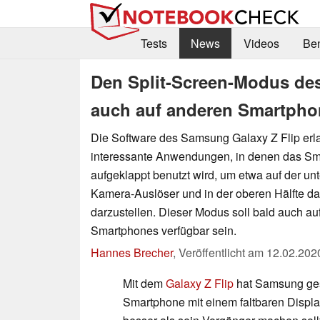
Tests
News
Videos
Be
Den Split-Screen-Modus des
auch auf anderen Smartpho
Die Software des Samsung Galaxy Z Flip erla
interessante Anwendungen, in denen das Sm
aufgeklappt benutzt wird, um etwa auf der un
Kamera-Auslöser und in der oberen Hälfte d
darzustellen. Dieser Modus soll bald auch au
Smartphones verfügbar sein.
Hannes Brecher
,
Veröffentlicht am
12.02.202
Mit dem
Galaxy Z Flip
hat Samsung ges
Smartphone mit einem faltbaren Display