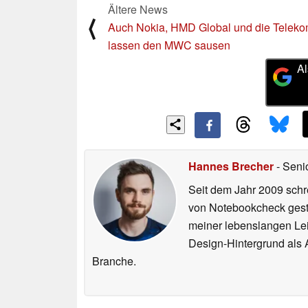
Ältere News
⟨
Auch Nokia, HMD Global und die Telek
lassen den MWC sausen
Al
Hannes Brecher
- Seni
Seit dem Jahr 2009 schre
von Notebookcheck gest
meiner lebenslangen Lei
Design-Hintergrund als A
Branche.