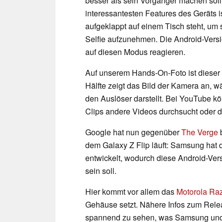
besser als sein Vorgänger machen soll
interessantesten Features des Geräts i
aufgeklappt auf einem Tisch steht, um
Selfie aufzunehmen. Die Android-Versi
auf diesen Modus reagieren.
Auf unserem Hands-On-Foto ist dieser 
Hälfte zeigt das Bild der Kamera an, w
den Auslöser darstellt. Bei YouTube k
Clips andere Videos durchsucht oder 
Google hat nun gegenüber
The Verge
b
dem Galaxy Z Flip läuft: Samsung hat
entwickelt, wodurch diese Android-Ver
sein soll.
Hier kommt vor allem das
Motorola Ra
Gehäuse setzt. Nähere Infos zum Relea
spannend zu sehen, was Samsung und