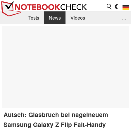
Tests
News
Videos
...
Benchmarks & Tech
Externe Tests
Kaufberatung
Deals
Suche
Jobs
Forum
Autsch: Glasbruch bei nagelneuem
Samsung Galaxy Z Flip Falt-Handy