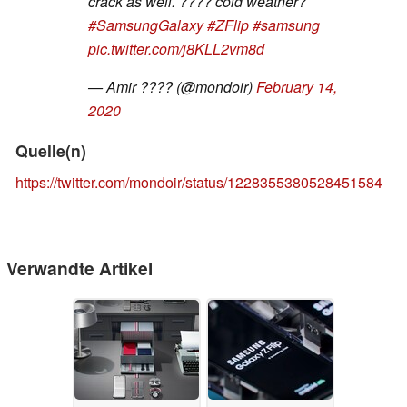
crack as well. ???? cold weather?
#SamsungGalaxy
#ZFlip
#samsung
pic.twitter.com/j8KLL2vm8d
— Amir ???? (@mondoir)
February 14,
2020
Quelle(n)
https://twitter.com/mondoir/status/1228355380528451584
Verwandte Artikel