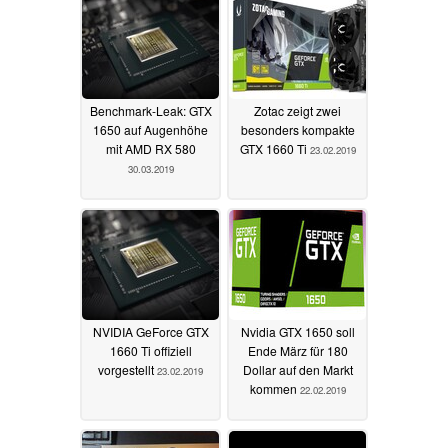
Benchmark-Leak: GTX
Zotac zeigt zwei
1650 auf Augenhöhe
besonders kompakte
mit AMD RX 580
GTX 1660 Ti
23.02.2019
30.03.2019
NVIDIA GeForce GTX
Nvidia GTX 1650 soll
1660 Ti offiziell
Ende März für 180
vorgestellt
Dollar auf den Markt
23.02.2019
kommen
22.02.2019