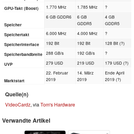
1.770 MHz
1.785 MHz
?
GPU-Takt (Boost)
6 GB GDDR6
6 GB
4 GB
GDDR5
GDDR5
Speicher
6.000 MHz
4.000 MHz
?
Speichertakt
192 Bit
192 Bit
128 Bit (?)
Speicherinterface
288 GB/s
192 GB/s
?
Speicherbandbreite
279 USD
219 USD
179 USD (?)
UVP
22. Februar
14. März
Ende April
2019
2019
2019 (?)
Marktstart
Quelle(n)
VideoCardz
, via
Tom's Hardware
Verwandte Artikel