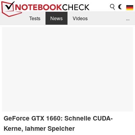
Tests
News
Videos
...
Benchmarks & Tech
Externe Tests
Kaufberatung
Deals
Suche
Jobs
Forum
GeForce GTX 1660: Schnelle CUDA-
Kerne, lahmer Speicher