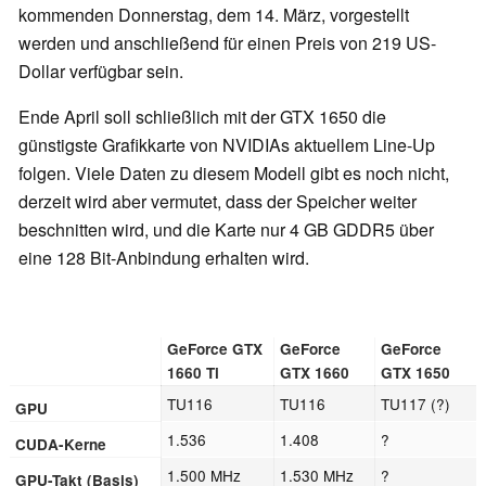
kommenden Donnerstag, dem 14. März, vorgestellt
werden und anschließend für einen Preis von 219 US-
Dollar verfügbar sein.
Ende April soll schließlich mit der GTX 1650 die
günstigste Grafikkarte von NVIDIAs aktuellem Line-Up
folgen. Viele Daten zu diesem Modell gibt es noch nicht,
derzeit wird aber vermutet, dass der Speicher weiter
beschnitten wird, und die Karte nur 4 GB GDDR5 über
eine 128 Bit-Anbindung erhalten wird.
GeForce GTX
GeForce
GeForce
1660 Ti
GTX 1660
GTX 1650
TU116
TU116
TU117 (?)
GPU
1.536
1.408
?
CUDA-Kerne
1.500 MHz
1.530 MHz
?
GPU-Takt (Basis)