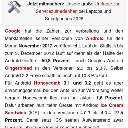
Jetzt mitmachen:
Unsere große
Umfrage zur
Servicezufriedenheit
bei Laptops und
Smartphones 2026
Google
hat die Zahlen zur Verbreitung und den
Marktanteilen seiner Versionen von
Android
für den
Monat
November 2012
veröffentlicht. Laut der Statistik bis
zum 3. Dezember 2012 läuft auf mehr als der Hälfte der
Android-Geräte -
50,8 Prozent
- noch Googles Android
Gingerbread
in den Versionen 2.3 bis 2.3.7. Selbst
Android 2.2 Froyo schafft es noch auf 10,3 Prozent.
Für Android
Honeycomb
3.1 und 3.2
geht es aber
erwartungsgemäß bei den Anteilen zur Verbreitung weiter
bergab. Honeycomb liegt nun bei aktuell
1,6 Prozent
.
Dafür arbeiten nun mehr Geräte mit Android
Ice Cream
Sandwich
(ICS) in den Versionen 4.0.3 bis 4.0.4:
27,5
Prozent
. Damit setzt ICS seinen Aufwärtstrend zwar
langsam, aber noch immer konstant, weiter fort.