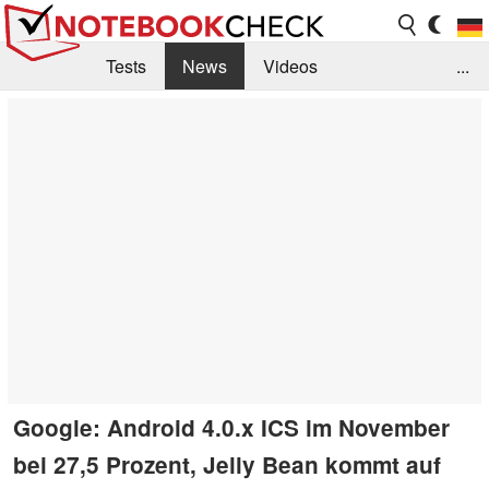
Tests
News
Videos
...
Benchmarks & Tech
Externe Tests
Kaufberatung
Deals
Suche
Jobs
Forum
Google: Android 4.0.x ICS im November
bei 27,5 Prozent, Jelly Bean kommt auf