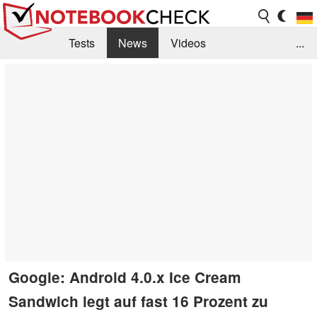
Tests
News
Videos
...
Benchmarks & Tech
Externe Tests
Kaufberatung
Deals
Suche
Jobs
Forum
Google: Android 4.0.x Ice Cream
Sandwich legt auf fast 16 Prozent zu