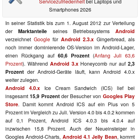
Servicezufriedenheit
bei Laptops und
Smartphones 2026
In seiner Statistik bis zum 1. August 2012 zur Verteilung
der
Marktanteile
seines Betriebssystems
Android
verzeichnet
Google
für
Android 2.3.x
Gingerbread, als
noch immer dominierende OS-Version im Android-Lager,
einen Rückgang auf
60,6 Prozent
(
Anfang Juli 63,6
Prozent
). Während
Android 3.x
Honeycomb nur auf
2,3
Prozent
der Android-Geräte läuft, kann Android 4.0.x
weiter zulegen.
Android 4.0.x
Ice Cream Sandwich (ICS) lief bei
insgesamt
15,9 Prozent
der Besucher von
Googles Play
Store
. Damit kommt Android ICS auf ein Plus von 5
Prozent im Vergleich zu Juli. Version 4.0 bis 4.0.2 kommen
auf 0,1 Prozent, Android ICS 4.0.3 bis 4.0.4 auf
inzwischen 15,8 Prozent. Auch der Neueinsteiger in
Googles Android-Charts,
Android 4.1 Jelly Bean
, kommt