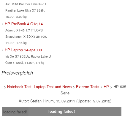
Arc B390 Panther Lake iGPU,
Panther Lake Ultra X7 358H,
16.00", 2.09 kg
HP ProBook 4 G1q 14
Adreno X1-45 1.7 TFLOPS,
Snapdragon X SD X1-26-100,
14.00", 1.46 kg
HP Laptop 14-ep1000
Iris Xe G7 80EUs, Raptor Lake-U
Core 5 120U, 14.00", 1.4 kg
Preisvergleich
>
Notebook Test, Laptop Test und News
>
Externe Tests
>
HP
> HP 635
Serie
Autor: Stefan Hinum, 15.09.2011 (Update: 9.07.2012)
loading failed!
loading failed!