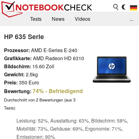
Tests
News
Videos
...
Benchmarks & Tech
Externe Tests
HP 635 Serie
Kaufberatung
Deals
Suche
Jobs
Prozessor:
AMD E-Series E-240
Grafikkarte:
AMD Radeon HD 6310
Forum
Bildschirm:
15.60 Zoll
Gewicht:
2.5kg
Preis:
350 Euro
74%
- Befriedigend
Bewertung:
Durchschnitt von
2
Bewertungen (aus
3
Tests)
Leistung: 52%, Ausstattung: 63%, Bildschirm: 58%,
Mobilität: 73%, Gehäuse: 69%, Ergonomie: 71%,
Emissionen: 90%