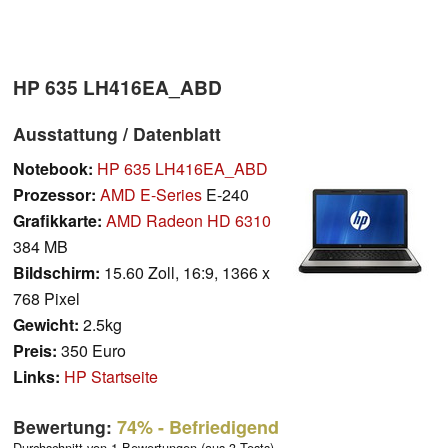
HP 635 LH416EA_ABD
Ausstattung / Datenblatt
Notebook:
HP 635 LH416EA_ABD
Prozessor:
AMD E-Series
E-240
Grafikkarte:
AMD Radeon HD 6310
384 MB
Bildschirm:
15.60 Zoll, 16:9, 1366 x
768 Pixel
Gewicht:
2.5kg
Preis:
350 Euro
Links:
HP Startseite
Bewertung:
74%
- Befriedigend
Durchschnitt von 1 Bewertungen (aus 3 Tests)