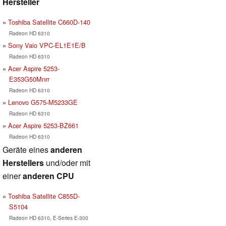
Hersteller
Toshiba Satellite C660D-140
Radeon HD 6310
Sony Vaio VPC-EL1E1E/B
Radeon HD 6310
Acer Aspire 5253-
E353G50Mnrr
Radeon HD 6310
Lenovo G575-M5233GE
Radeon HD 6310
Acer Aspire 5253-BZ661
Radeon HD 6310
Geräte eines
anderen
Herstellers
und/oder mit
einer
anderen CPU
Toshiba Satellite C855D-
S5104
Radeon HD 6310, E-Series E-300