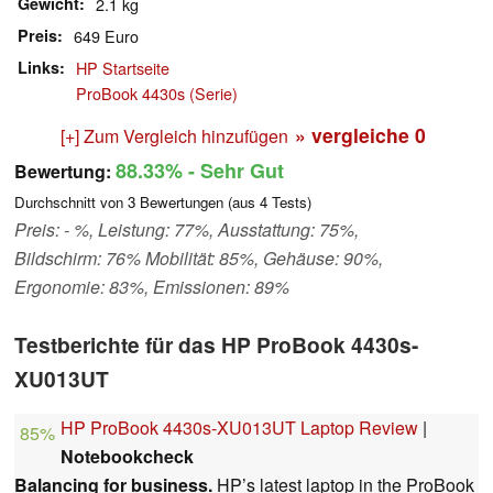
Gewicht
2.1 kg
Preis
649 Euro
Links
HP Startseite
ProBook 4430s (Serie)
» vergleiche
0
[+] Zum Vergleich hinzufügen
88.33%
- Sehr Gut
Bewertung:
Durchschnitt von
3
Bewertungen (aus
4
Tests)
Preis: - %, Leistung: 77%, Ausstattung: 75%,
Bildschirm: 76% Mobilität: 85%, Gehäuse: 90%,
Ergonomie: 83%, Emissionen: 89%
Testberichte für das HP ProBook 4430s-
XU013UT
HP ProBook 4430s-XU013UT Laptop Review
|
85%
Notebookcheck
Balancing for business.
HP’s latest laptop in the ProBook