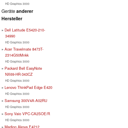
HD Graphics 3000
Geräte
anderer
Hersteller
Dell Latitude E5420-210-
34990
HD Graphics 3000
Acer Travelmate 8473T-
2314G50Mnkk
HD Graphics 3000
Packard Bell EasyNote
NX69-HR-343CZ
HD Graphics 3000
Lenovo ThinkPad Edge E420
HD Graphics 3000
Samsung 300V4A-A02RU
HD Graphics 3000
Sony Vaio VPC-CA2SOE/R
HD Graphics 3000
Medion Akoya E4212