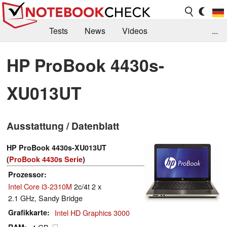
Tests
News
Videos
...
Benchmarks & Tech
Externe Tests
HP ProBook 4430s-
Kaufberatung
Deals
Suche
Jobs
XU013UT
Forum
Ausstattung / Datenblatt
HP ProBook 4430s-XU013UT
(
ProBook 4430s Serie
)
Prozessor
Intel Core i3-2310M
2c/4t 2 x
2.1 GHz, Sandy Bridge
Grafikkarte
Intel HD Graphics 3000