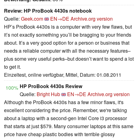
Review: HP ProBook 4430s notebook
Quelle:
Geek.com
EN→DE
Archive.org version
HP’s ProBook 4430s is a computer with very few flaws, but
it’s not exactly something you’ll be bragging to your friends
about. It’s a very good option for a person or business that
needs a reliable computer with all the necessary features–
plus some very useful perks–but doesn’t want to spend a lot
to get it.
Einzeltest, online verfügbar, Mittel, Datum: 01.08.2011
HP ProBook 4430s Review
100%
Quelle:
Bright Hub
EN→DE
Archive.org version
Although the ProBook 4430s has a few minor flaws, it's
excellent considering the price. Remember, we're talking
about a laptop with a second-gen Intel Core i3 processor
that starts at just $579. Many consumer laptops at this same
price have cheap plastic bodies with terrible glossy