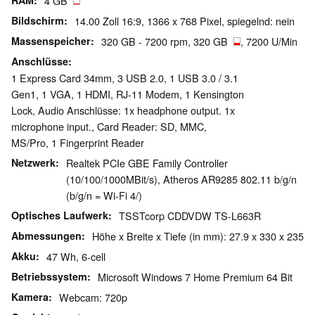
RAM
4 GB
Bildschirm
14.00 Zoll 16:9, 1366 x 768 Pixel, spiegelnd: nein
Massenspeicher
320 GB - 7200 rpm, 320 GB
, 7200 U/Min
Anschlüsse
1 Express Card 34mm, 3 USB 2.0, 1 USB 3.0 / 3.1
Gen1, 1 VGA, 1 HDMI, RJ-11 Modem, 1 Kensington
Lock, Audio Anschlüsse: 1x headphone output. 1x
microphone input., Card Reader: SD, MMC,
MS/Pro, 1 Fingerprint Reader
Netzwerk
Realtek PCIe GBE Family Controller
(10/100/1000MBit/s), Atheros AR9285 802.11 b/g/n
(b/g/n = Wi-Fi 4/)
Optisches Laufwerk
TSSTcorp CDDVDW TS-L663R
Abmessungen
Höhe x Breite x Tiefe (in mm): 27.9 x 330 x 235
Akku
47 Wh, 6-cell
Betriebssystem
Microsoft Windows 7 Home Premium 64 Bit
Kamera
Webcam: 720p