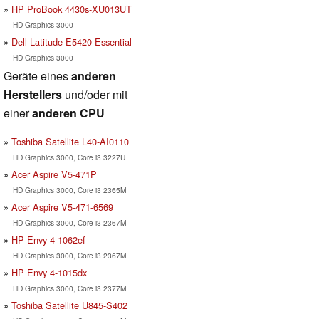
HP ProBook 4430s-XU013UT
HD Graphics 3000
Dell Latitude E5420 Essential
HD Graphics 3000
Geräte eines
anderen
Herstellers
und/oder mit
einer
anderen CPU
Toshiba Satellite L40-AI0110
HD Graphics 3000, Core i3 3227U
Acer Aspire V5-471P
HD Graphics 3000, Core i3 2365M
Acer Aspire V5-471-6569
HD Graphics 3000, Core i3 2367M
HP Envy 4-1062ef
HD Graphics 3000, Core i3 2367M
HP Envy 4-1015dx
HD Graphics 3000, Core i3 2377M
Toshiba Satellite U845-S402