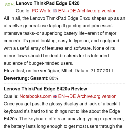
Lenovo ThinkPad Edge E420
80%
Quelle:
PC World
EN→DE
Archive.org version
All in all, the Lenovo ThinkPad Edge E420 shapes up as an
attractive general-use laptop if gaming and processor-
intensive tasks--or superlong battery life--aren't of major
concern. It's good looking, easy to type on, and equipped
with a useful array of features and software. None of its
minor flaws should be deal-breakers for its intended
audience of budget-minded users.
Einzeltest, online verfügbar, Mittel, Datum: 21.07.2011
Bewertung:
Gesamt
: 80%
Lenovo ThinkPad Edge E420s Review
Quelle:
Notebooks.com
EN→DE
Archive.org version
Once you get past the glossy display and lack of a backlit
keyboard it’s hard to find things not to like about the Edge
E420s. The keyboard offers an amazing typing experience,
the battery lasts long enough to get most users through the