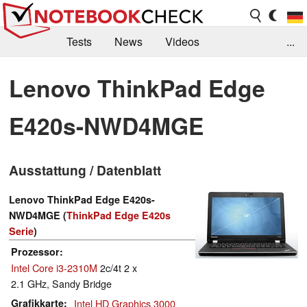
Tests
News
Videos
...
Benchmarks & Tech
Externe Tests
Lenovo ThinkPad Edge
Kaufberatung
Deals
Suche
Jobs
E420s-NWD4MGE
Forum
Ausstattung / Datenblatt
Lenovo ThinkPad Edge E420s-
NWD4MGE (
ThinkPad Edge E420s
Serie
)
Prozessor
Intel Core i3-2310M
2c/4t 2 x
2.1 GHz, Sandy Bridge
Grafikkarte
Intel HD Graphics 3000