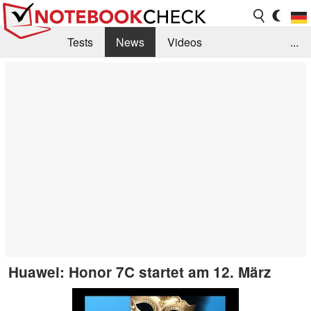
Tests
News
Videos
...
Benchmarks & Tech
Externe Tests
Kaufberatung
Deals
Suche
Jobs
Forum
Huawei: Honor 7C startet am 12. März