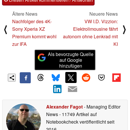
Ältere News
Neuere News
Nachfolger des 4K-
VW I.D. Vizzion:
⟨
⟩
Sony Xperia XZ
Elektrolimousine fährt
Premium kommt wohl
autonom ohne Lenkrad mit
zur IFA
KI
Als bevorzugte Quelle
auf Google
hinzufügen
Alexander Fagot
- Managing Editor
News
- 11749 Artikel auf
Notebookcheck veröffentlicht
seit
2016