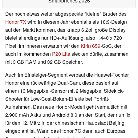
Smartphones 2026
Der noch etwas weiter abgespeckte "kleine" Bruder des
Honor 7X
wird in diesem Jahr ebenfalls als 18:9-Design
auf den Markt kommen, das knapp 6 Zoll große Display
bietet allerdings nur HD+-Auflösung, also 1.440 x 720
Pixel. Im Inneren erwarten wir den
Kirin 659
-SoC, der
auch im kommenden
P20 Lite
stecken dürfte, zusammen
mit 3 GB RAM und 32 GB Speicher.
Auch im Einsteiger-Segment verbaut die Huawei-Tochter
Honor eine rückwärtige Dual-Cam, diese basiert auf
einem 13 Megapixel-Sensor mit 2 Megapixel Sidekick-
Shooter für Low-Cost-Bokeh-Effekte bei Porträt-
Aufnahmen. Das neue Honor-Modell geht vermutlich mit
2.900 mAh Akku und Android 8.0 an den Start, der nun fix
für den 12. März in der chinesischen Haupstadt Beijing
eingeplant ist. Wann das Honor 7C dann auch Europas