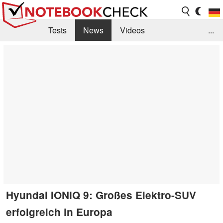
Tests
News
Videos
...
Benchmarks & Tech
Externe Tests
Kaufberatung
Deals
Suche
Jobs
Forum
Hyundai IONIQ 9: Großes Elektro-SUV
erfolgreich in Europa