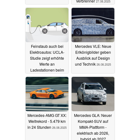
Verbrenner
27.08.2025
Feinstaub auch bei
Mercedes VLE: Neue
Elektroautos: UCLA-
Erlkönigbilder geben
Studie zeigt erhöhte
Ausblick auf Design
Werte an
und Technik
26.08.2025
Ladestationen beim
Schnellladen
27.08.2025
Mercedes-AMG GT XX:
Mercedes GLA: Neuer
Weltrekord - 5.479 km
Kompakt-SUV auf
in 24 Stunden
MMA-Plattform -
26.08.2025
elektrisch ab 2026,
hybrid ab 2027