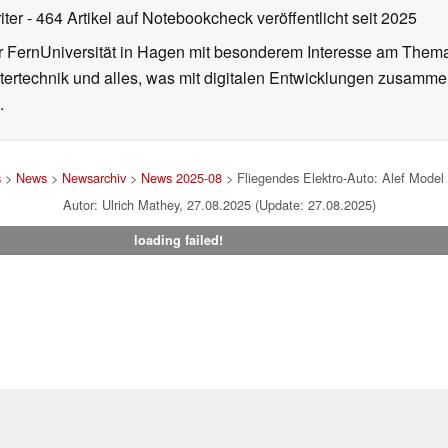
iter
- 464 Artikel auf Notebookcheck veröffentlicht
seit 2025
er FernUniversität in Hagen mit besonderem Interesse am Thema K
ertechnik und alles, was mit digitalen Entwicklungen zusammenh
.
s
>
News
>
Newsarchiv
>
News 2025-08
> Fliegendes Elektro-Auto: Alef Model 
Autor: Ulrich Mathey, 27.08.2025 (Update: 27.08.2025)
loading failed!
um
|
Team
|
Datenschutz
|
Kontakt
|
Cookie Einstellungen
| 07.08
en Affiliate-Link kann Notebookcheck eine Vergütung erhalten. Vielen Dank für