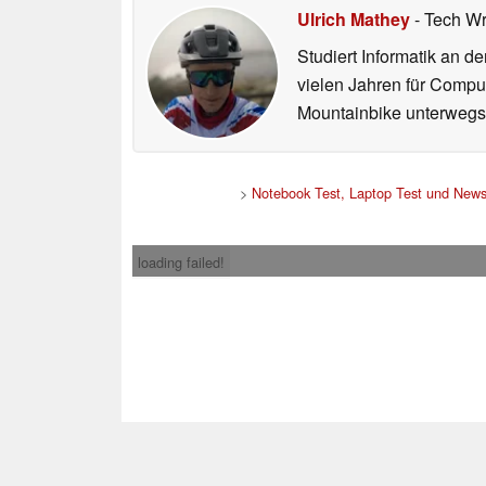
Ulrich Mathey
- Tech Wr
Studiert Informatik an d
vielen Jahren für Comput
Mountainbike unterwegs
>
Notebook Test, Laptop Test und New
loading failed!
Impress
* Beim Kauf über ein