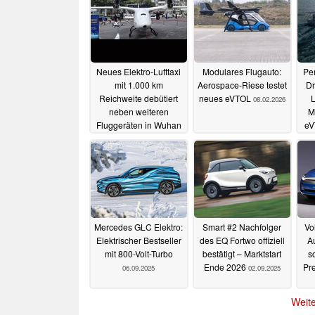
Neues Elektro-Lufttaxi
Modulares Flugauto:
Pe
mit 1.000 km
Aerospace-Riese testet
D
Reichweite debütiert
neues eVTOL
L
08.02.2026
neben weiteren
M
Fluggeräten in Wuhan
eV
27.02.2026
Mercedes GLC Elektro:
Smart #2 Nachfolger
Vo
Elektrischer Bestseller
des EQ Fortwo offiziell
Au
mit 800-Volt-Turbo
bestätigt – Marktstart
s
Ende 2026
Pre
06.09.2025
02.09.2025
Weite