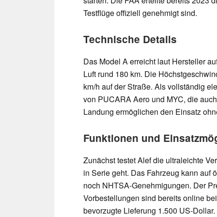
starten. Die FAA erteilte bereits 2023 d
Testflüge offiziell genehmigt sind.
Technische Details
Das Model A erreicht laut Hersteller a
Luft rund 180 km. Die Höchstgeschwindi
km/h auf der Straße. Als vollständig el
von PUCARA Aero und MYC, die auch Ai
Landung ermöglichen den Einsatz ohne
Funktionen und Einsatzmög
Zunächst testet Alef die ultraleichte 
in Serie geht. Das Fahrzeug kann auf ö
noch NHTSA-Genehmigungen. Der Preis
Vorbestellungen sind bereits online be
bevorzugte Lieferung 1.500 US-Dollar.