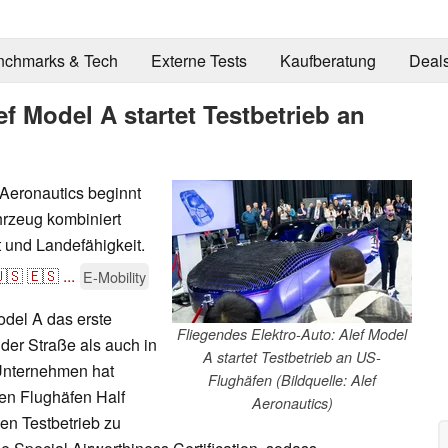
nchmarks & Tech
Externe Tests
Kaufberatung
Deal
f Model A startet Testbetrieb an
 Aeronautics beginnt
hrzeug kombiniert
t und Landefähigkeit.
🇸
🇪🇸
...
E-Mobility
odel A das erste
Fliegendes Elektro-Auto: Alef Model
 der Straße als auch in
A startet Testbetrieb an US-
 Unternehmen hat
Flughäfen (Bildquelle: Alef
en Flughäfen Half
Aeronautics)
en Testbetrieb zu