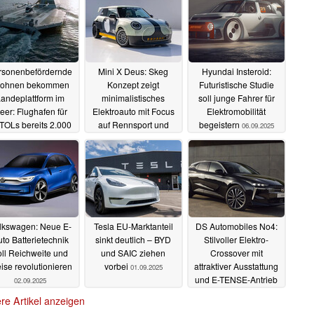
rsonenbefördernde
Mini X Deus: Skeg
Hyundai Insteroid:
rohnen bekommen
Konzept zeigt
Futuristische Studie
andeplattform im
minimalistisches
soll junge Fahrer für
eer: Flughafen für
Elektroauto mit Focus
Elektromobilität
TOLs bereits 2.000
auf Rennsport und
begeistern
06.09.2025
mal vorbestellt
Surfkultur
08.09.2025
25.11.2025
lkswagen: Neue E-
Tesla EU-Marktanteil
DS Automobiles No4:
to Batterietechnik
sinkt deutlich – BYD
Stilvoller Elektro-
oll Reichweite und
und SAIC ziehen
Crossover mit
ise revolutionieren
vorbei
attraktiver Ausstattung
01.09.2025
und E-TENSE-Antrieb
02.09.2025
01.09.2025
re Artikel anzeigen