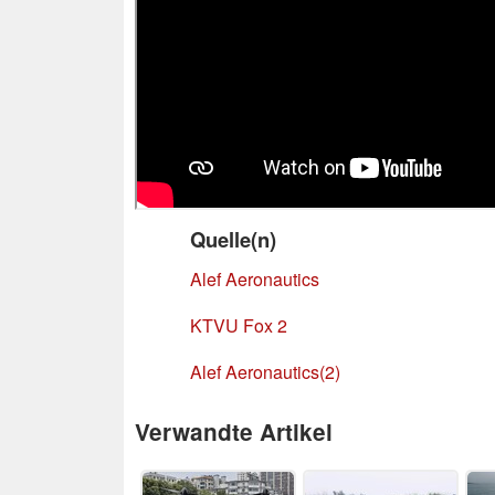
Quelle(n)
Alef Aeronautics
KTVU Fox 2
Alef Aeronautics(2)
Verwandte Artikel