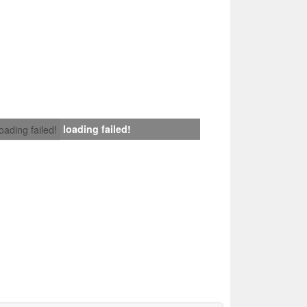
loading failed!
loading failed!