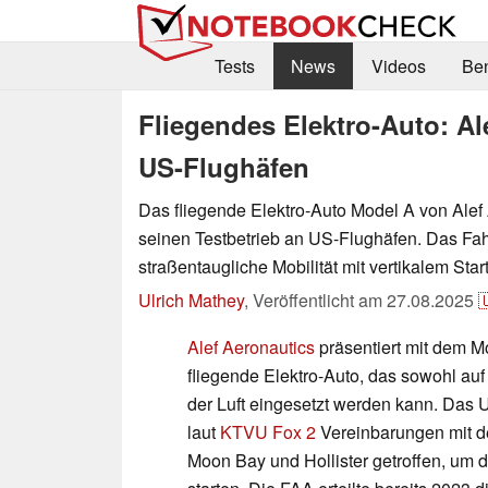
Tests
News
Videos
Be
Fliegendes Elektro-Auto: Ale
US-Flughäfen
Das fliegende Elektro-Auto Model A von Alef
seinen Testbetrieb an US-Flughäfen. Das Fa
straßentaugliche Mobilität mit vertikalem Star
Ulrich Mathey
,
Veröffentlicht am
27.08.2025

Alef Aeronautics
präsentiert mit dem M
fliegende Elektro-Auto, das sowohl auf
der Luft eingesetzt werden kann. Das
laut
KTVU Fox 2
Vereinbarungen mit d
Moon Bay und Hollister getroffen, um d