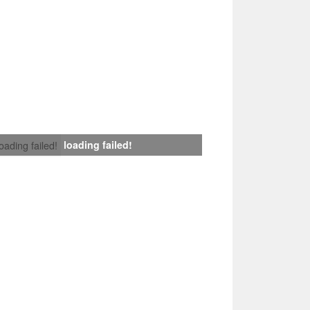
loading failed!
loading failed!