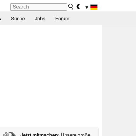
▼
s
Suche
Jobs
Forum
Jetzt mitmachen:
Unsere große