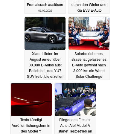
Frontalcrash auslösen
durch den Winter und
Kia EV3 E-Auto
06.09.2025
gewinnen
01.09.2025
Xiaomi liefert im
Solarbetriebenes,
August erneut über
straßenzugelassenes
30.000 E-Autos aus:
E-Auto gewinnt nach
Beliebtheit des YU7
3.000 km die World
SUV treibt Lieferzeiten
Solar Challenge
auf 56 Wochen
01.09.2025
01.09.2025
Tesla kündigt
Fliegendes Elektro-
Veröffentlichungstermin
Auto: Alef Model A
des Model Y
startet Testbetrieb an