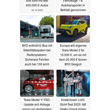
und führt mit fast
Fahrzeuge – 8.
400.000 E-Autos
Autotransporter in
Betrieb genommen
06.10.2025
29.09.2025
BYD enthüllt E-Bus mit
Europa will eigenes
Stabilitätssystem bei
Tesla Model 2 für
Reifenplatzern:
15.000 €, um es mit
Sicherere Fahrten
dem 20.000 € teuren
auch bei 100 km/h
BYD Seagull
aufnehmen
16.09.2025
11.09.2025
Tesla Model Y: FSD-
Kostenloser Licht-
Update soll Airbags
Sicht-Test 2025: Mit
schon vor drohendem
Gratis-Check sicher