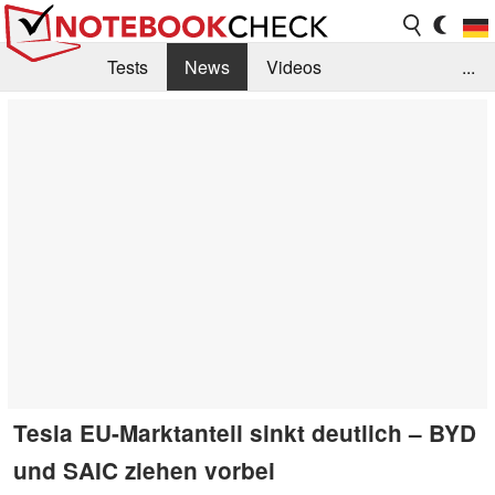
Tests
News
Videos
...
Benchmarks & Tech
Externe Tests
Kaufberatung
Deals
Suche
Jobs
Forum
Tesla EU-Marktanteil sinkt deutlich – BYD
und SAIC ziehen vorbei