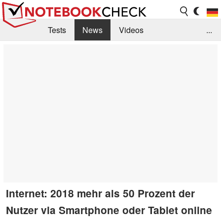
Tests
News
Videos
...
Benchmarks & Tech
Externe Tests
Kaufberatung
Deals
Suche
Jobs
Forum
Internet: 2018 mehr als 50 Prozent der
Nutzer via Smartphone oder Tablet online