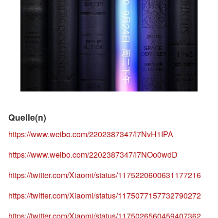
Quelle(n)
https://www.weibo.com/2202387347/I7NvH1IPA
https://www.weibo.com/2202387347/I7NOo0wdD
https://twitter.com/Xiaomi/status/1175220600631177216
https://twitter.com/Xiaomi/status/1175077157732790272
https://twitter.com/Xiaomi/status/1175026560459407362