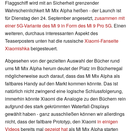
Flaggschiff wird mit an Sicherheit grenzender
Wahrscheinlichkeit Mi Mix Alpha heißen - der Launch ist
für Dienstag den 24. September angesetzt,
zusammen mit
einer 5G-Variante des Mi 9 in Form des Mi 9 Pro 5G
. Einen
weiteren, durchaus interessanten Aspekt des
Teaserposters unten hat die russische
Xiaomi-Fanseite
Xiaomishka
beigesteuert.
Abgesehen von der gezielten Auswahl der Bücher rund
ums Mi Mix Alpha herum deutet der Platz im Bücherregal
möglicherweise auch darauf, dass das Mi Mix Alpha als
faltbares Handy auf den Markt kommen könnte. Das ist
natürlich nicht zwingend eine logische Schlussfolgerung,
immerhin könnte Xiaomi die Analogie zu den Büchern rein
aufgrund des stark gekrümmten Waterfall-Displays
gewählt haben - ganz ausschließen können wir allerdings
nicht, dass der faltbare Prototyp, den Xiaomi
in einigen
Videos
bereits mal
gezeigt hat
als Mi Mix Alpha starten