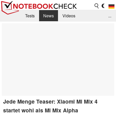
Tests
News
Videos
...
Benchmarks & Tech
Externe Tests
Kaufberatung
Deals
Suche
Jobs
Forum
Jede Menge Teaser: Xiaomi Mi Mix 4
startet wohl als Mi Mix Alpha