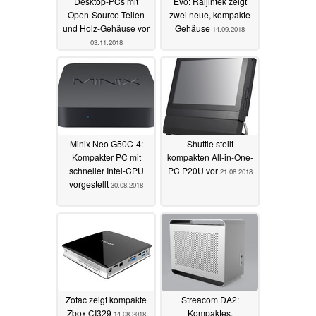
Desktop-PCs mit
Evo: Raijintek zeigt
Open-Source-Teilen
zwei neue, kompakte
und Holz-Gehäuse vor
Gehäuse
14.09.2018
03.11.2018
Minix Neo G50C-4:
Shuttle stellt
Kompakter PC mit
kompakten All-in-One-
schneller Intel-CPU
PC P20U vor
21.08.2018
vorgestellt
30.08.2018
Zotac zeigt kompakte
Streacom DA2:
Zbox CI329
Kompaktes,
14.08.2018