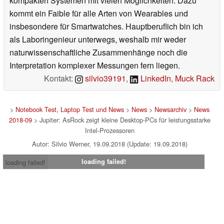
kompakten Systemen mit vielen Möglichkeiten. Dazu
kommt ein Faible für alle Arten von Wearables und
insbesondere für Smartwatches. Hauptberuflich bin ich
als Laboringenieur unterwegs, weshalb mir weder
naturwissenschaftliche Zusammenhänge noch die
Interpretation komplexer Messungen fern liegen.
Kontakt:
silvio39191
,
LinkedIn
,
Muck Rack
>
Notebook Test, Laptop Test und News
>
News
>
Newsarchiv
>
News
2018-09
> Jupiter: AsRock zeigt kleine Desktop-PCs für leistungsstarke
Intel-Prozessoren
Autor: Silvio Werner, 19.09.2018 (Update: 19.09.2018)
loading failed!
loading failed!