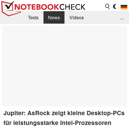
Tests
News
Videos
...
Benchmarks & Tech
Externe Tests
Kaufberatung
Deals
Suche
Jobs
Forum
Jupiter: AsRock zeigt kleine Desktop-PCs
für leistungsstarke Intel-Prozessoren