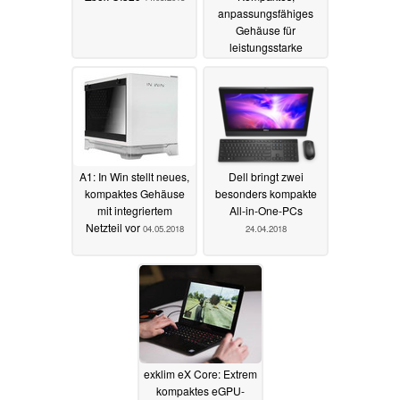
anpassungsfähiges
Gehäuse für
leistungsstarke
Komponenten
vorgestellt
25.05.2018
A1: In Win stellt neues,
Dell bringt zwei
kompaktes Gehäuse
besonders kompakte
mit integriertem
All-in-One-PCs
Netzteil vor
04.05.2018
24.04.2018
exklim eX Core: Extrem
kompaktes eGPU-