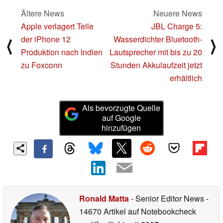
Ältere News
Neuere News
Apple verlagert Teile
JBL Charge 5:
der iPhone 12
Wasserdichter Bluetooth-
⟨
⟩
Produktion nach Indien
Lautsprecher mit bis zu 20
zu Foxconn
Stunden Akkulaufzeit jetzt
erhältlich
Als bevorzugte Quelle
auf Google
hinzufügen
Ronald Matta
- Senior Editor News
-
14670 Artikel auf Notebookcheck