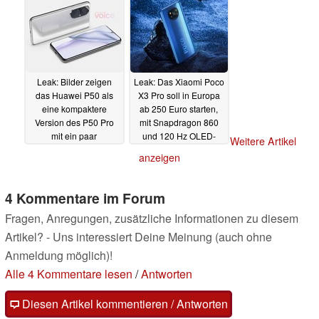
Leak: Bilder zeigen
Leak: Das Xiaomi Poco
das Huawei P50 als
X3 Pro soll in Europa
eine kompaktere
ab 250 Euro starten,
Version des P50 Pro
mit Snapdragon 860
mit ein paar
und 120 Hz OLED-
Weitere Artikel
Unterschieden
Display
11.03.2021
anzeigen
12.03.2021
4 Kommentare im Forum
Fragen, Anregungen, zusätzliche Informationen zu diesem
Artikel? - Uns interessiert Deine Meinung (auch ohne
Anmeldung möglich)!
Alle 4 Kommentare lesen
/
Antworten
Diesen Artikel kommentieren / Antworten