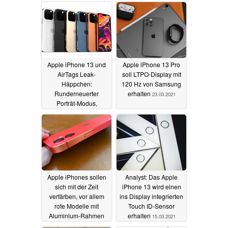
Apple iPhone 13 und
Apple iPhone 13 Pro
AirTags Leak-
soll LTPO-Display mit
Häppchen:
120 Hz von Samsung
Runderneuerter
erhalten
23.03.2021
Porträt-Modus,
verbesserte
Stabilisierung, Orange
Farboption und mehr
26.03.2021
Apple iPhones sollen
Analyst: Das Apple
sich mit der Zeit
iPhone 13 wird einen
verfärben, vor allem
ins Display integrierten
rote Modelle mit
Touch ID-Sensor
Aluminium-Rahmen
erhalten
15.03.2021
15.03.2021