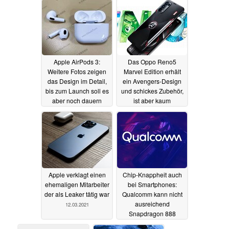
Apple AirPods 3:
Das Oppo Reno5
Weitere Fotos zeigen
Marvel Edition erhält
das Design im Detail,
ein Avengers-Design
bis zum Launch soll es
und schickes Zubehör,
aber noch dauern
ist aber kaum
verfügbar
15.03.2021
12.03.2021
Apple verklagt einen
Chip-Knappheit auch
ehemaligen Mitarbeiter
bei Smartphones:
der als Leaker tätig war
Qualcomm kann nicht
ausreichend
12.03.2021
Snapdragon 888
fertigen
12.03.2021