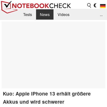
Tests
News
Videos
...
Benchmarks & Tech
Externe Tests
Kaufberatung
Deals
Suche
Jobs
Forum
Kuo: Apple iPhone 13 erhält größere
Akkus und wird schwerer