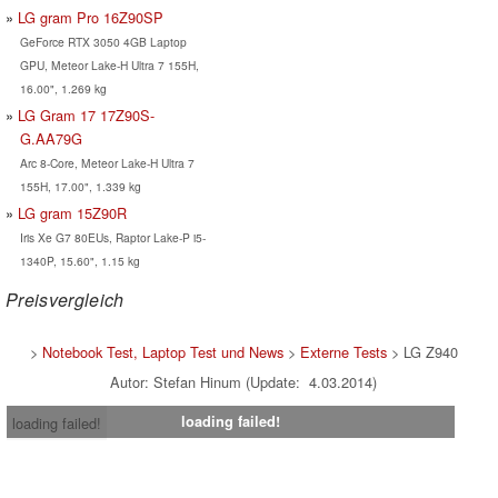
LG gram Pro 16Z90SP
GeForce RTX 3050 4GB Laptop
GPU, Meteor Lake-H Ultra 7 155H,
16.00", 1.269 kg
LG Gram 17 17Z90S-
G.AA79G
Arc 8-Core, Meteor Lake-H Ultra 7
155H, 17.00", 1.339 kg
LG gram 15Z90R
Iris Xe G7 80EUs, Raptor Lake-P i5-
1340P, 15.60", 1.15 kg
Preisvergleich
>
Notebook Test, Laptop Test und News
>
Externe Tests
> LG Z940
Autor: Stefan Hinum (Update: 4.03.2014)
loading failed!
loading failed!