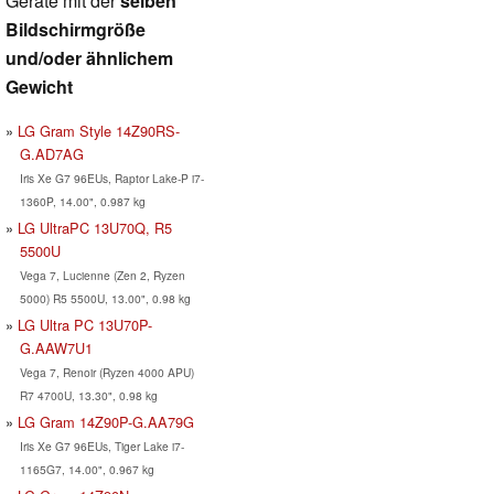
Geräte mit der
selben
Bildschirmgröße
und/oder ähnlichem
Gewicht
LG Gram Style 14Z90RS-
G.AD7AG
Iris Xe G7 96EUs, Raptor Lake-P i7-
1360P, 14.00", 0.987 kg
LG UltraPC 13U70Q, R5
5500U
Vega 7, Lucienne (Zen 2, Ryzen
5000) R5 5500U, 13.00", 0.98 kg
LG Ultra PC 13U70P-
G.AAW7U1
Vega 7, Renoir (Ryzen 4000 APU)
R7 4700U, 13.30", 0.98 kg
LG Gram 14Z90P-G.AA79G
Iris Xe G7 96EUs, Tiger Lake i7-
1165G7, 14.00", 0.967 kg