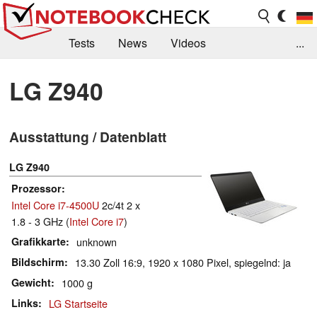
Tests
News
Videos
...
Benchmarks & Tech
Externe Tests
LG Z940
Kaufberatung
Deals
Suche
Jobs
Ausstattung / Datenblatt
Forum
LG Z940
Prozessor
Intel Core i7-4500U
2c/4t 2 x
1.8 - 3 GHz (
Intel Core i7
)
Grafikkarte
unknown
Bildschirm
13.30 Zoll 16:9, 1920 x 1080 Pixel, spiegelnd: ja
Gewicht
1000 g
Links
LG Startseite