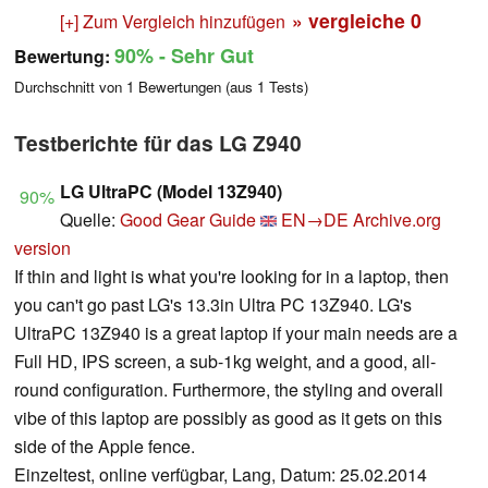
» vergleiche
0
[+] Zum Vergleich hinzufügen
90%
- Sehr Gut
Bewertung:
Durchschnitt von
1
Bewertungen (aus
1
Tests)
Testberichte für das LG Z940
LG UltraPC (Model 13Z940)
90%
Quelle:
Good Gear Guide
EN→DE
Archive.org
version
If thin and light is what you're looking for in a laptop, then
you can't go past LG's 13.3in Ultra PC 13Z940. LG's
UltraPC 13Z940 is a great laptop if your main needs are a
Full HD, IPS screen, a sub-1kg weight, and a good, all-
round configuration. Furthermore, the styling and overall
vibe of this laptop are possibly as good as it gets on this
side of the Apple fence.
Einzeltest, online verfügbar, Lang, Datum: 25.02.2014