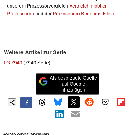
unserem Prozessorvergleich
Vergleich mobiler
Prozessoren
und der
Prozessoren Benchmarkliste
.
Weitere Artikel zur Serie
LG Z940
(Z940 Serie)
Als bevorzugte Quelle
auf Google
hinzufügen
Geräte eines
anderen