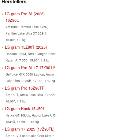
Herstellers
LG gram Pro AI (2026)
16Z90U
Arc B390 Panther Lake iGPU,
Panther Lake Ultra X7 358H,
16.00", 1.2 kg
LG gram 15Z80T (2025)
Radeon 860M, Strix / Gorgon Point
Ryzen AI 7 350, 15.60", 1.2 kg
LG gram Pro AI 17 17Z90TR
GeForce RTX 5050 Laptop, Arrow
Lake Ultra 9 285H, 17.00", 1.47 kg
LG gram Pro 16Z90TP
Arc 140T, Arrow Lake Ultra 7 255H,
16.00", 1.2 kg
LG gram Book 15U50T
Iris Xe G7 80EUs, Raptor Lake-U i5-
1334U, 15.60", 1.65 kg
LG gram 17 2025 (17Z90TL)
Arc 140V, Lunar Lake Core Ultra 7