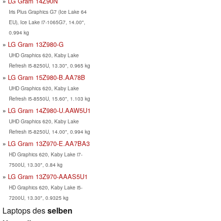
LG Gram 14Z90N
Iris Plus Graphics G7 (Ice Lake 64
EU), Ice Lake i7-1065G7, 14.00",
0.994 kg
LG Gram 13Z980-G
UHD Graphics 620, Kaby Lake
Refresh i5-8250U, 13.30", 0.965 kg
LG Gram 15Z980-B.AA78B
UHD Graphics 620, Kaby Lake
Refresh i5-8550U, 15.60", 1.103 kg
LG Gram 14Z980-U.AAW5U1
UHD Graphics 620, Kaby Lake
Refresh i5-8250U, 14.00", 0.994 kg
LG Gram 13Z970-E.AA7BA3
HD Graphics 620, Kaby Lake i7-
7500U, 13.30", 0.84 kg
LG Gram 13Z970-AAAS5U1
HD Graphics 620, Kaby Lake i5-
7200U, 13.30", 0.9325 kg
Laptops des
selben