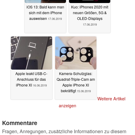
iOS 13: Bald kann man
Kuo: iPhones 2020 mit
sich mit dem iPhone
neuen Größen, 5G &
ausweisen
OLED-Displays
17.06.2019
17.06.2019
Apple leakt USB-C-
Kamera-Schutzglas:
Anschluss für das
Quadrat-Triple-Cam am
iPhone XI
Apple iPhone XI
16.06.2019
bekräftigt
15.06.2019
Weitere Artikel
anzeigen
Kommentare
Fragen, Anregungen, zusätzliche Informationen zu diesem