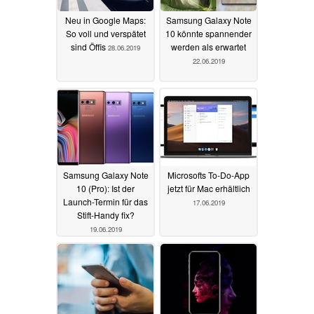
Neu in Google Maps:
Samsung Galaxy Note
So voll und verspätet
10 könnte spannender
sind Öffis
werden als erwartet
28.06.2019
22.06.2019
Samsung Galaxy Note
Microsofts To-Do-App
10 (Pro): Ist der
jetzt für Mac erhältlich
Launch-Termin für das
17.06.2019
Stift-Handy fix?
19.06.2019