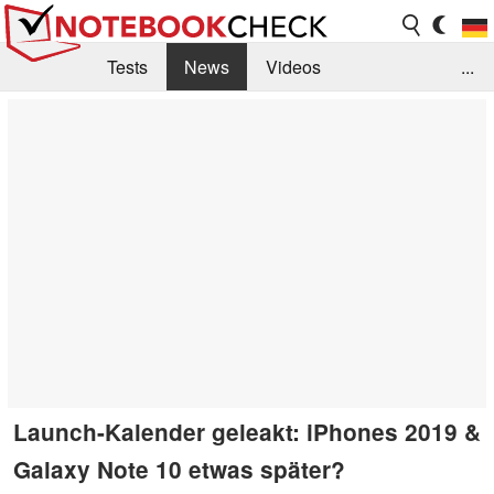
Tests
News
Videos
...
Benchmarks & Tech
Externe Tests
Kaufberatung
Deals
Suche
Jobs
Forum
Launch-Kalender geleakt: iPhones 2019 &
Galaxy Note 10 etwas später?